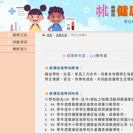
:::
:::
網站
:::
最新公告
首頁
/
成果列表
/
市立三坑國小
評鑑資訊
帳號登入
成果學年度：114
學年度
健康促進學校願景：
藉由學校、社區、家長三方合作，培養本校親師生強
學生健康、安全、快樂地成長，共同創造優質生活環
健康促進學校特色：
※學校過去(96 學年~迄今)耕耘之相關活動與績優
1. 96 學年度推動健康促進學校榮獲示範學校。
2. 96 學年度中小學學生體適能檢測績優學校。
3. 97 學年度持續推動健康促進活動，成績斐然。
4. 98 學年度健康促進學校在地輔導團輔導訪視國
5. 98 學年度中小學學生體適能檢測成績通過比率 
6. 99 學年度健康促進學校計畫審查績優學校。