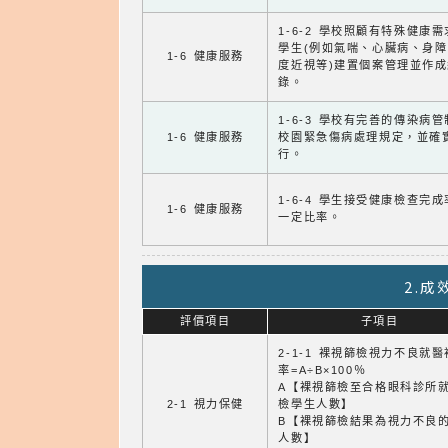
1-6-2 學校照顧有特殊健康
學生(例如氣喘、心臟病、身
1-6 健康服務
度近視等)建置個案管理並作成
錄。
1-6-3 學校有完善的傳染病
1-6 健康服務
校園緊急傷病處理規定，並確
行。
1-6-4 學生接受健康檢查完
1-6 健康服務
一定比率。
2.
評價項目
子項目
2-1-1 裸視篩檢視力不良就
率=A÷B×100％
A【裸視篩檢至合格眼科診所
2-1 視力保健
檢學生人數】
B【裸視篩檢結果為視力不良
人數】