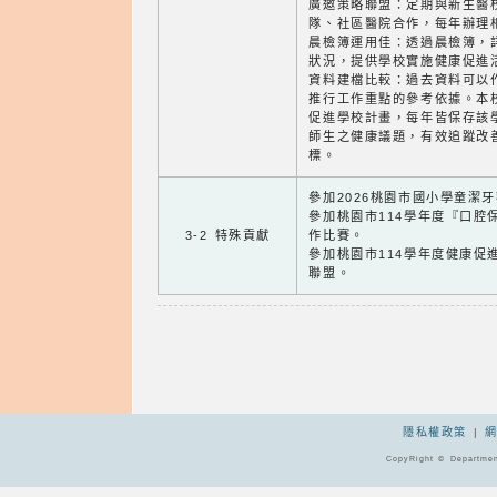
廣邀策略聯盟：定期與新生醫
隊、社區醫院合作，每年辦理
晨檢簿運用佳：透過晨檢簿，
狀況，提供學校實施健康促進
資料建檔比較：過去資料可以
推行工作重點的參考依據。本
促進學校計畫，每年皆保存該
師生之健康議題，有效追蹤改
標。
參加2026桃園市國小學童潔
參加桃園市114學年度『口腔
3-2 特殊貢獻
作比賽。
參加桃園市114學年度健康促
聯盟。
隱私權政策
|
CopyRight © Departmen