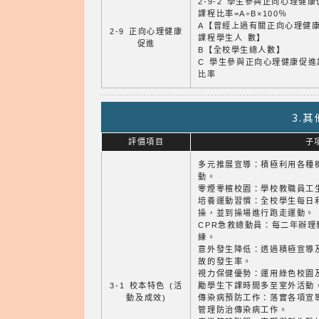
2-9-2 學生參與正向心理健
課程比率=A÷B×100％
A【曾經上過有關正向心理健
2-9 正向心理健康
課程學生人 數】
促進
B【全校學生總人數】
C 學生參與正向心理健康促進
比率
3.
評價項目
子
多元推展宣導：積極利用各種
動。
零煙零檳校園：學校教職員工
培養運動習慣：全校學生每日
操，並到操場進行跑走運動。
CPR急救總動員：每二年辦理
練。
意外發生降低：透過積極宣導
故的發生率。
視力保健優勢：運用綠色校園
3-1 校本特色 (活
勵學生下課時間多至室外活動
動及成效)
傳染病預防工作：落實各項宣
管理防治傳染病工作。