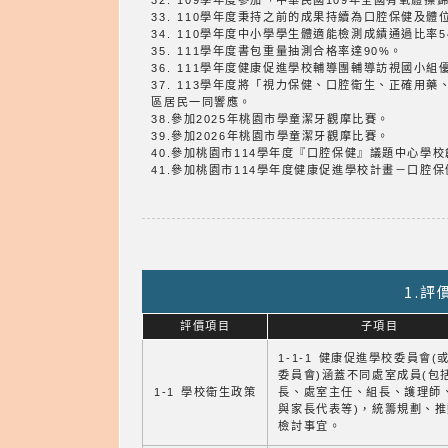
32. 109學年度參加「中華民國109年全國有氧體
33. 110學年度秉持之前的成果持續為口腔保健及
34. 110學年度中小學學生體適能檢測成績通過比率
35. 111學年度書包重量抽測合格率達90%。
36. 111學年度健康促進學校輔導團輔導訪視國小組
37. 113學年度將「視力保健、口腔衛生、正確
區居民一同響應。
38.參加2025年桃園市學童潔牙觀摩比賽。
39.參加2026年桃園市學童潔牙觀摩比賽。
40.參加桃園市114學年度『口腔保健』議題中心學
41.參加桃園市114學年度健康促進學校計畫－口腔
1.
評價項目
子項目
1-1-1 健康促進學校委員會(
委員會)涵蓋不同處室成員(包
1-1 學校衛生政策
長、處室主任、組長、護理師
與家長代表等)，統籌規劃、
檢討事宜。