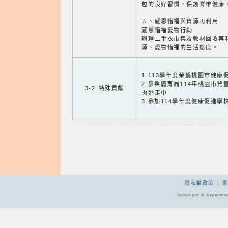
包的良好習慣，保護脊椎健康
五、感恩惜福與資源再利用
感恩惜福愛物行動
辦理二手衣市集及教材回收再
源、愛物惜福的生活態度。
1.113學年度榮獲桃園市健
2.參與體育局114年桃園市
3-2 特殊貢獻
肉逃走中
3.參加114學年度健康促進學
隱私權政策
|
CopyRight © Departmen