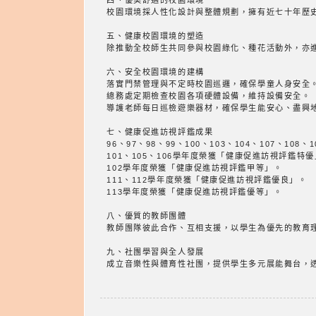
四、優美舒適的校園環境
校園環境採人性化設計與整體規劃，擁有近七十年歷
五、健康校園環境的塑造
除推動全校師生共同參與校園綠化、種花活動外，亦
六、安全校園環境的建構
落實門禁管理與不定時校園巡邏，確保學童人身安全
總務處定期檢查校園各項硬體設備，維持設備安全。
導護老師每日巡檢遊樂器材，確保學生能安心、盡興
七、健康促進訪視評鑑成果
96、97、98、99、100、103、104、107、1
101、105、106學年度榮獲「健康促進訪視評鑑特
102學年度榮獲「健康促進訪視評鑑甲等」。
111、112學年度榮獲「健康促進訪視評鑑優良」。
113學年度榮獲「健康促進訪視評鑑優等」。
八、優質的教師團體
教師團隊彼此合作、互相支援，以學生為優先的教育
九、社團學習與全人發展
成立音樂性與體育性社團，提供學生多元展能舞台，