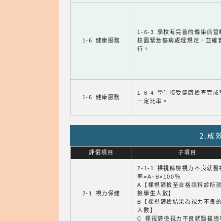
1-6-3 學校有完善的傳染病
1-6 健康服務
校園緊急傷病處理規定，並確
行。
1-6-4 學生接受健康檢查完
1-6 健康服務
一定比率。
2.
評價項目
子項目
2-1-1 裸視篩檢視力不良就
率=A÷B×100％
A【裸視篩檢至合格眼科診所
2-1 視力保健
檢學生人數】
B【裸視篩檢結果為視力不良
人數】
C 裸視篩檢視力不良就醫複檢