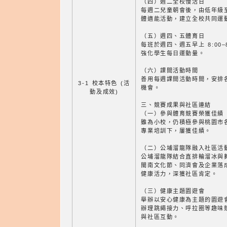
（四）週二全校慢活日
每週二兒童朝會後，由低年級
體適能活動，建立全校共同運
（五）週四、五體育日
每班於週四、週五早上 8:00–
強化學生每日運動量。
（六）課間活動時間
善用每週課間活動時間，安排
3-1 校本特色 (活
機會。
動及成效)
三、競賽成果與社區連結
（一）參與體育競賽榮獲佳績
雖為小校，仍積極參與桃園市
專業培訓下，屢獲佳績。
（二）公埔溜龍隊融入社區活
公埔溜龍隊結合直排輪溜冰與
閩南文化節、同濟會及企業落
健康活力，深獲社區肯定。
（三）健康主題園遊會
舉辦以安心健康為主題的園遊
辦理跳繩接力、呼拉圈等趣味
與社區互動。