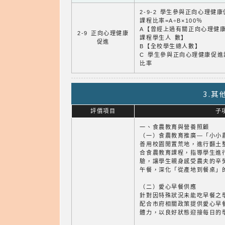
2-9-2 學生參與正向心理健
課程比率=A÷B×100％
A【曾經上過有關正向心理健
2-9 正向心理健康
課程學生人 數】
促進
B【全校學生總人數】
C 學生參與正向心理健康促進
比率
3.
評價項目
子
一、食農教育與營養照顧
（一）食農教育推廣—「小小
善用校園閒置荒地，進行翻土
合食農教育課程，指導學生進
驗，讓學生親身感受農夫的辛
午餐，深化「從產地到餐桌」
（二）愛心早餐供應
針對因特殊狀況未能吃早餐之
配合市府相關政策提供愛心早
體力，以良好狀態迎接每日的