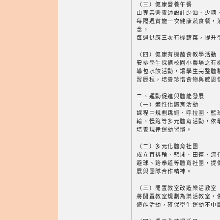
（三）健康營養午餐
由專業營養師設計少油、少糖
每隔週實施一次健康蔬食餐，
念。
每週供應三次有機蔬菜，提升
（四）健康有機蔬食教學活動
安排學生採摘校園小農場之有
導包水餃活動，讓學生完整體
習歷程，培養珍惜食物與感恩
二、運動促進與體能發展
（一）適性化體育活動
課程中規劃跳繩、呼拉圈、籃
輪、慢跑等多元體育活動，依
培養規律運動習慣。
（二）多元化體育社團
成立直排輪、籃球、田徑、流
避球、跆拳道等體育社團，提
展與團隊合作精神。
（三）閒置教室改造樂活教室
將閒置教室規劃為樂活教室，
體能活動，確保學生運動不中