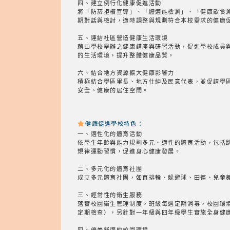
四、建立例行化健康促進活動
將「防菸拒檳宣導」、「體適能檢測」、「健康飲食
期對話與檢討，適時調整與規劃符合本校需求的健康
五、連結社區營造健康生活環境
藉由學校舉辦之健康講座與研習活動，促進學校成員
的生活環境，提升整體健康品質。
六、結合地方資源擴大健康影響力
積極結合學區里長、地方仕紳及民意代表，並促請學
安全、健康的居住空間。
健康促進學校特色：
一、適性化的體育活動
依學生年齡與能力規劃多元、適性的體育活動，包括
規律運動習慣，促進身心健康發展。
二、多元化的體育社團
成立多元體育社團，如直排輪、躲避球、田徑、兒童
三、經常性的衛生服務
落實校園衛生管理制度，班級每週定期消毒，校園環
定期檢查），另針對一年級與四年級學生實施全身健