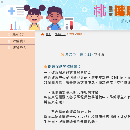
:::
:::
網站
:::
最新公告
首頁
/
成果列表
/
市立公埔國小
評鑑資訊
帳號登入
成果學年度：114
學年度
健康促進學校願景：
一、健康檢測與飲食教育結合
透過健康中心定期量測身高、體重並計算 BMI 值
的相關因素，培養健康飲食觀念，期許達成「吃得健
二、健康觀念融入多元課程與活動
將健康議題融入各項課程與教學活動中，降低學生不
與健康意識。
三、整合醫療資源與健康支持
透過與優質醫院合作，提供駐校健康檢查服務，評估
生社團，促進持續參與健康活動。