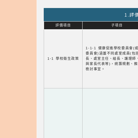
1.
評價項目
子項目
1-1-1 健康促進學校委員會(
委員會)涵蓋不同處室成員(包
1-1 學校衛生政策
長、處室主任、組長、護理師
與家長代表等)，統籌規劃、
檢討事宜。