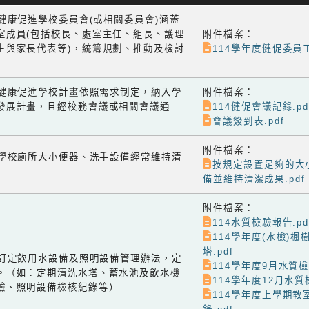
1 健康促進學校委員會(或相關委員會)涵蓋
室成員(包括校長、處室主任、組長、護理
附件檔案：
生與家長代表等)，統籌規劃、推動及檢討
114學年度健促委員工
-2 健康促進學校計畫依照需求制定，納入學
附件檔案：
發展計畫，且經校務會議或相關會議通
114健促會議記錄.pd
會議簽到表.pdf
附件檔案：
-1 學校廁所大小便器、洗手設備經常維持清
按規定設置足夠的大
備並維持清潔成果.pdf
附件檔案：
114水質檢驗報告.pd
114學年度(水檢)楓
塔.pdf
-2 訂定飲用水設備及照明設備管理辦法，定
114學年度9月水質檢
。（如：定期清洗水塔、蓄水池及飲水機
114學年度12月水質
驗、照明設備檢核紀錄等）
114學年度上學期教