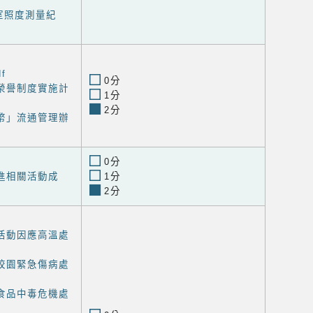
室照度測量紀
f
0分
榮譽制度實施計
1分
2分
幣」流通管理辦
0分
進相關活動成
1分
2分
活動因應高溫處
校園緊急傷病處
食品中毒危機處