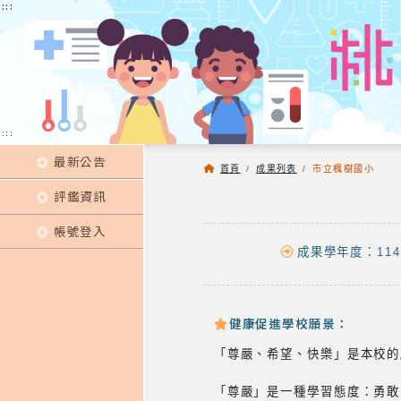
:::
:::
:::
最新公告
首頁
/
成果列表
/
市立楓樹國小
評鑑資訊
帳號登入
成果學年度：114
健康促進學校願景：
「尊嚴、希望、快樂」是本校的
「尊嚴」是一種學習態度：勇敢