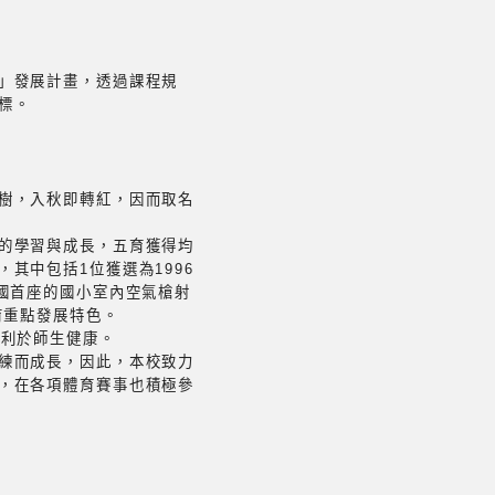
」發展計畫，透過課程規
標。
樹，入秋即轉紅，因而取名
的學習與成長，五育獲得均
其中包括1位獲選為1996
國首座的國小室內空氣槍射
育重點發展特色。
均利於師生健康。
練而成長，因此，本校致力
，在各項體育賽事也積極參