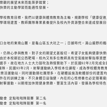
樂觀的展望未來而能築夢踏實；
快樂的主動學習而能適性發展。
學校教育目標，我們以健康與體育教育為主軸，規劃學校「健康促進
學環境建置、教師團隊專業素養提升及校內外資源整合來達成發展目
口台地的東南山麓，是龜山區五大坑之一；日據時代，滿山遍野的楓
，仍熱心參與教育，對子女的期望尤甚殷切，希望子女能夠健康快樂
由於本校鄰近公西靶場，校內又有多位教師具有空氣槍射擊指導資歷，
選手，故在地方人士大力鼓吹及熱情贊助下，於民國92年2月完成全
團隊，民國93年2月，射擊運動納入學校本位課程，成為學校體育教
置樂活運動站，同时運動類社團眾多，在硬體設施及軟體部份的建置
外在的訓練之後，不只身體日益強健，內在的心性修養也必定隨著磨
射擊運動，以期增加休閒健身樂趣、豐富生活內容，發展為學校特色
運動會 定點啦啦隊競賽 第二名
運動會 定點啦啦隊競賽 第一名