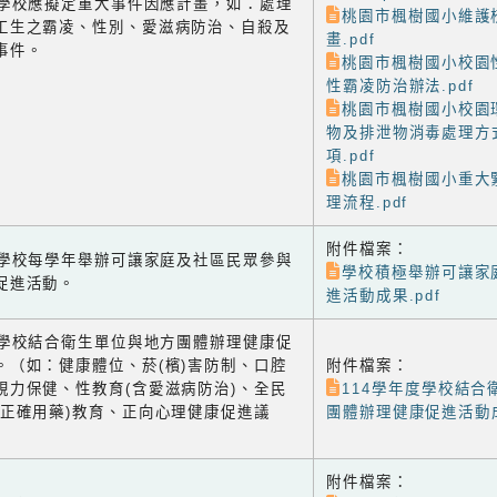
-3 學校應擬定重大事件因應計畫，如：處理
桃園市楓樹國小維護
工生之霸凌、性別、愛滋病防治、自殺及
畫.pdf
事件。
桃園市楓樹國小校園
性霸凌防治辦法.pdf
桃園市楓樹國小校園
物及排泄物消毒處理方
項.pdf
桃園市楓樹國小重大
理流程.pdf
附件檔案：
-1 學校每學年舉辦可讓家庭及社區民眾參與
學校積極舉辦可讓家
促進活動。
進活動成果.pdf
-2 學校結合衛生單位與地方團體辦理健康促
。（如：健康體位、菸(檳)害防制、口腔
附件檔案：
視力保健、性教育(含愛滋病防治)、全民
114學年度學校結合
含正確用藥)教育、正向心理健康促進議
團體辦理健康促進活動成
附件檔案：