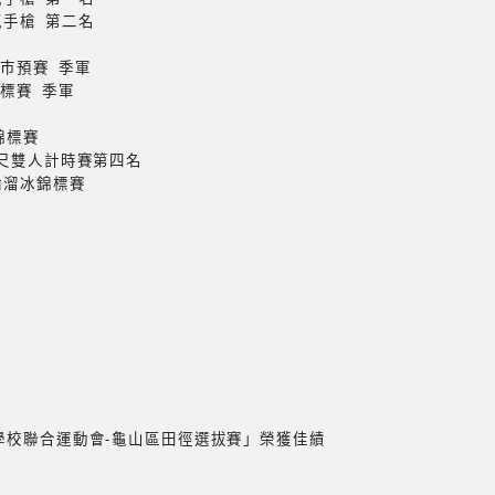
氣手槍 第二名
園巿預賽 季軍
錦標賽 季軍
錦標賽
公尺雙人計時賽第四名
輪溜冰錦標賽
小學校聯合運動會-龜山區田徑選拔賽」榮獲佳績