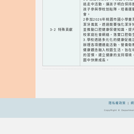
逃走中活動，讓孩子明白保持
孩子參與學校划船隊，培養運
會。
2參加2026年桃園市國小學
潔牙風氣，透過競賽強化潔牙
3-2 特殊貢獻
並推動口腔健康保健知識，提
校家庭社會網絡，落實口腔衛
3.學校透過多元化的健康促進
辦理各項體適能活動、營養衛
健康觀念融入校園生活，旨在
的習慣，建立健康的支持環境
園中快樂成長。
隱私權政策
|
CopyRight © Departmen