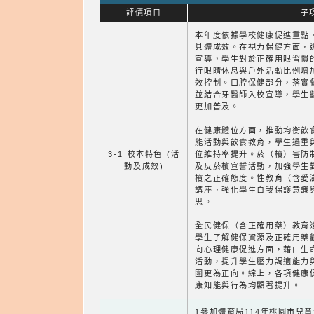
評價項目
子
本年度依據學校健康促進重點
具體成效。在視力保健方面，
宣導，學生對於正確用眼習慣
行眼睛休息與戶外活動比例增
效控制。口腔保健部分，落實
並結合牙醫師入校宣導，學生
更加普及。
在健康體位方面，推動均衡飲
能活動與飲食教育，學生過重
3-1 校本特色 (活
位維持率提升。菸（檳）害防
動及成效)
及反菸檳宣誓活動，加強學生
檳之正確態度。性教育（含愛
講座，強化學生自我保護意識
思。
全民健保（含正確用藥）教育
學生了解健保資源及正確用藥
向心理健康促進方面，藉由生
活動，提升學生壓力調適能力
圍更為正向。綜上，各項健康
康知能與行為均顯著提升。
1參加體育局114年桃園市兒