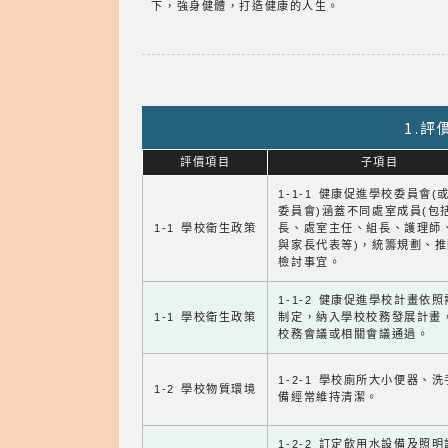
下，強身健體，打造健康的人生。
1.
評價項目
子項目
1-1-1 健康促進學校委員會(
委員會)涵蓋不同處室成員(包
1-1 學校衛生政策
長、處室主任、組長、護理師
與家長代表等)，統籌規劃、
檢討事宜。
1-1-2 健康促進學校計畫依
1-1 學校衛生政策
制定，納入學校校務發展計畫
校務會議或相關會議通過。
1-2-1 學校廁所大小便器、
1-2 學校物質環境
備經常維持清潔。
1-2-2 訂定飲用水設備及照