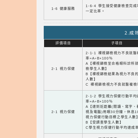
1-6-4 學生接受健康檢查完
1-6 健康服務
一定比率。
2.
評價項目
子項目
2-1-1 裸視篩檢視力不良就
率=A÷B×100％
A【裸視篩檢至合格眼科診所
2-1 視力保健
檢學生人數】
B【裸視篩檢結果為視力不良
人數】
C 裸視篩檢視力不良就醫複檢
2-1-2 學生視力保健行動平
率=A÷B×100％
A【達到近距離(閱讀、寫字、
2-1 視力保健
視及電腦)用眼30分鐘，休息1
視力保健行動目標之學生人數
B【受調查學生人數】
C學生視力保健行動平均達成