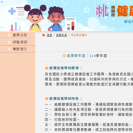
:::
:::
網站
:::
最新公告
首頁
/
成果列表
/
市立百吉國小
評鑑資訊
帳號登入
成果學年度：114
學年度
健康促進學校願景：
百吉國民小學成立健康促進工作團隊，為增進百吉國
導及活動、團隊成員會談、討論與共同參與的方式，確
環境，更期待發揮創意以務實的態度訂定具體行動方
健康促進學校特色：
一、 組織健康促進工作團隊，溝通協調營造綠色健
二、 議題融入校內各項活動，營造表現健康行為的
三、 學校自辦三餐，提供新鮮營養好食材，讓每個
四、 打造無菸校園。
五、 提供全校教職員生健康服務，促進其健康知能
六、 本校聘請專任體育教練，成立划船隊形塑學校特