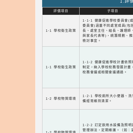
1.
評價項目
子項目
1-1-1 健康促進學校委員會(
委員會)涵蓋不同處室成員(包
1-1 學校衛生政策
長、處室主任、組長、護理師
與家長代表等)，統籌規劃、
檢討事宜。
1-1-2 健康促進學校計畫依
1-1 學校衛生政策
制定，納入學校校務發展計畫
校務會議或相關會議通過。
1-2-1 學校廁所大小便器、
1-2 學校物質環境
備經常維持清潔。
1-2-2 訂定飲用水設備及照
管理辦法，定期維護。（如：
1-2 學校物質環境