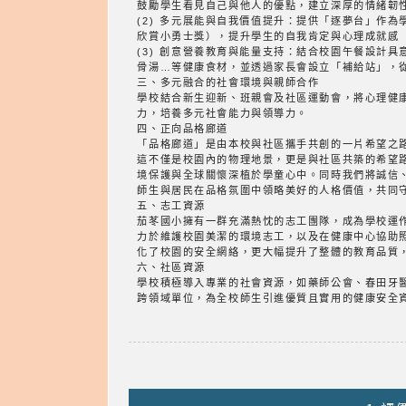
鼓勵學生看見自己與他人的優點，建立深厚的情緒韌
(2) 多元展能與自我價值提升：提供「逐夢台」作
欣賞小勇士獎），提升學生的自我肯定與心理成就感 
(3) 創意營養教育與能量支持：結合校園午餐設計
骨湯…等健康食材，並透過家長會設立「補給站」，
三、多元融合的社會環境與親師合作
學校結合新生迎新、班親會及社區運動會，將心理健
力，培養多元社會能力與領導力。
四、正向品格廊道
「品格廊道」是由本校與社區攜手共創的一片希望之路
這不僅是校園內的物理地景，更是與社區共築的希望
境保護與全球關懷深植於學童心中。同時我們將誠信
師生與居民在品格氛圍中領略美好的人格價值，共同
五、志工資源
茄苳國小擁有一群充滿熱忱的志工團隊，成為學校運
力於維護校園美潔的環境志工，以及在健康中心協助
化了校園的安全網絡，更大幅提升了整體的教育品質
六、社區資源
學校積極導入專業的社會資源，如藥師公會、春田牙
跨領域單位，為全校師生引進優質且實用的健康安全