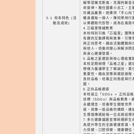
礙學習薩克斯風，克服判斷音
命旋律。擔任圖書小志工，主
珍藏品義賣。她秉持「手心向
3-1 校本特色 (活
暖身邊每一個人。陳同學用行
動及成效)
以樂觀取代怨懟，成為在風雨
4.芯福里情緒教育
本校特別引進「芯福里」團隊
有趣的互動課程與故事，引導
與正向思考。藉由活動體驗與
與他人，培養同理心與解決問
與身心健康發展。
5.品格之星選拔與核心價值實
本校定期辦理「品格之星」選
榜樣力量讓學生了解誠信、責
重要性。藉由宣導與選拔過程
良好品格，培養正向態度與行
圍。
6.正向品格廊道
本校設立「SDGs × 正向
目標（SDGs）與品格教育。
永續理念，培養學生關懷世界
道，就像一座品格的橋樑，連
生價值傳遞給每一位走過這裡
7.多元健康議題宣導與親師生
為提升學生的全面健康意識，
力保健、口腔保健、健康體位