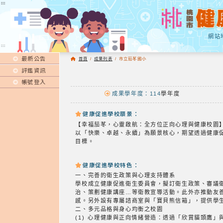
:::
:::
網站
:::
最新公告
首頁
/
成果列表
/
市立茄苳國小
評鑑資訊
帳號登入
成果學年度：114
學年度
健康促進學校願景：
【幸福茄苳，心靈啟航：全方位正向心理與健康校園
以「快樂、卓越、永續」為願景核心，期望透過健康
目標。
健康促進學校特色：
一、完善的衛生政策與心理支持體系
學校成立健康促進衛生委員會，擬訂衛生政策、審議
治、策劃健康講座…等衛教宣導活動。此外亦推動友
感。另外設有專屬諮商室與「寶貝熊信箱」，提供學
二、多元品格與身心均衡之校園
(1) 心理健康與正向情緒營造：透過「欣賞貓頭鷹