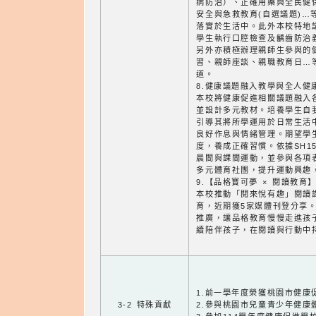
病防治）、正確用藥與全民健
安全與急救教育(自選議題)…
落實於生活中。此外本校特地
學生執行口腔檢查及齲齒防治
另外亦積極辦理親師生參與的
習、親師座談、親職教育日…
道。
8.健康議題融入教學與全人健
本校將健康促進相關議題融入
並設計多元教材。培養學生自
引導其將所學運用於日常生活
良好作息與情緒管理。期望學
度，養成正確習慣。依據SH1
晨間與課間運動，並參與各項
多元體育社團，提升運動興趣
9.【品格寶可夢 × 閱讀教育
本校推動「閱來悅有趣」閱讀
育，近期獲5家媒體刊登分享
推廣，讓品格教育慢慢走進孩
續陪伴孩子，在閱讀與行動中
1.前一學年度榮獲桃園市健康
3-2 特殊貢獻
2.參與桃園市兒童青少年健康