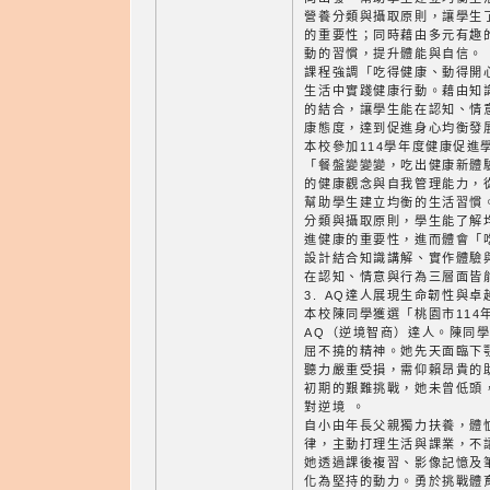
營養分類與攝取原則，讓學生
的重要性；同時藉由多元有趣
動的習慣，提升體能與自信。
課程強調「吃得健康、動得開
生活中實踐健康行動。藉由知
的結合，讓學生能在認知、情
康態度，達到促進身心均衡發
本校參加114學年度健康促進
「餐盤變變變，吃出健康新體
的健康觀念與自我管理能力，
幫助學生建立均衡的生活習慣
分類與攝取原則，學生能了解
進健康的重要性，進而體會「
設計結合知識講解、實作體驗
在認知、情意與行為三層面皆
3. AQ達人展現生命韌性與卓
本校陳同學獲選「桃園市114
AQ（逆境智商）達人。陳同
屈不撓的精神。她先天面臨下
聽力嚴重受損，需仰賴昂貴的
初期的艱難挑戰，她未曾低頭
對逆境 。
自小由年長父親獨力扶養，體
律，主動打理生活與課業，不
她透過課後複習、影像記憶及
化為堅持的動力。勇於挑戰體