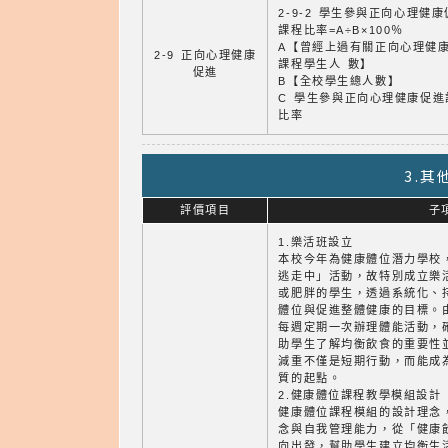
2-9-2 學生參與正向心理健
課程比率=A÷B×100％
A【曾經上過有關正向心理健
2-9 正向心理健康
課程學生人 數】
促進
B【全校學生總人數】
C 學生參與正向心理健康促進
比率
3.
評價項目
子
1.樂活班設立
本校今年為健康體位潛力學校
逃走中」活動，故特別成立樂
或肥胖的學生，透過系統化、
體位與促進整體健康的目標。
每週定期一次辦理體能活動，
助學生了解均衡飲食的重要性
減重不僅是短期行動，而能成
質的起點。
2.健康體位課程教學模組設計
健康體位課程模組的設計理念
念與自我管理能力，從「健康
向出發，幫助學生建立均衡生