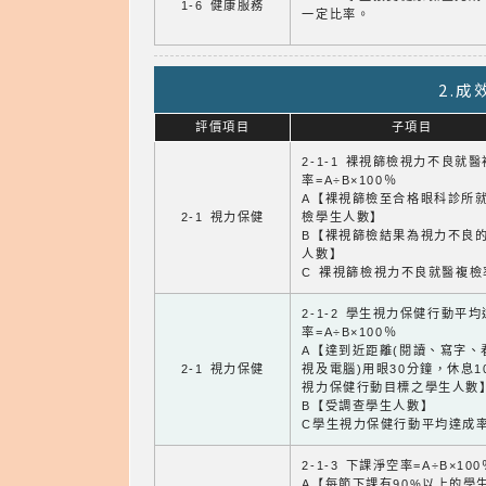
1-6 健康服務
一定比率。
2.
評價項目
子項目
2-1-1 裸視篩檢視力不良就
率=A÷B×100％
A【裸視篩檢至合格眼科診所
2-1 視力保健
檢學生人數】
B【裸視篩檢結果為視力不良
人數】
C 裸視篩檢視力不良就醫複檢
2-1-2 學生視力保健行動平
率=A÷B×100％
A【達到近距離(閱讀、寫字、
2-1 視力保健
視及電腦)用眼30分鐘，休息1
視力保健行動目標之學生人數
B【受調查學生人數】
C學生視力保健行動平均達成
2-1-3 下課淨空率=A÷B×100
A【每節下課有90%以上的學