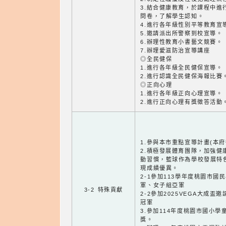
3.結合健康教育，於課程中進
問卷，了解學生認知。
4.進行各年級性別平等教育宣
5.邀請派出所警察到校宣導。
6.辦理性教育小書藝文競賽。
7.辦理愛滋防治宣導講座
◎全民健保
1.進行各年級全民健保宣導。
2.進行認識全民健保海報比賽
◎正向心理
1.進行各年級正向心理宣導。
2.進行正向心理有獎徵答活動
1.參與本市重點宣導計畫(本府
2.積極發展體育團隊，加強健
動習慣，籃球作為學校發展特
現成績優異。
2-1參加113學年度桃園市
軍、女子組亞軍
3-2 特殊貢獻
2-2參加2025VEGA大成
冠軍
3.參加114年度桃園市國小
獎。