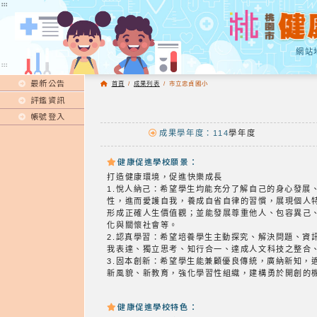
:::
:::
網站
:::
最新公告
首頁
/
成果列表
/
市立忠貞國小
評鑑資訊
帳號登入
成果學年度：114
學年度
健康促進學校願景：
打造健康環境，促進快樂成長
1.悅人納己：希望學生均能充分了解自己的身心發
性，進而愛護自我，養成自省自律的習慣，展現個人
形成正確人生價值觀；並能發展尊重他人、包容異己
化與關懷社會等。
2.認真學習：希望培養學生主動探究、解決問題、
我表達、獨立思考、知行合一、達成人文科技之整合
3.固本創新：希望學生能兼顧優良傳統，廣納新知，
新風貌、新教育，強化學習性組織，建構勇於開創的
健康促進學校特色：