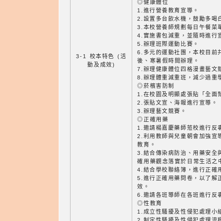
◎健康體位
1.進行營養教育宣導。
2.設置多台飲水機，鼓勵多喝
3.本校營養師規劃每日午餐菜
4.實施書包減重，並隨時進行
5.辦理班際運動比賽。
6.多元的運動社團，本校目前
3-1 校本特色 (活
後、寒暑假時間辦理。
動及成效)
7.辦理健康體位四格漫畫藝文
8.辦理體重減重班，減少過重
◎菸檳害防制
1.在校園及明顯處張貼「全面
2.張貼文宣、海報進行宣導。
3.辦理藝文競賽。
◎正確用藥
1.邀請楊嘉慶藥師蒞校進行反
2.利用教師與兒童朝會加強宣
教育。
3.結合傳染病防治、用藥安全
確用藥觀念落實於日常生活之
4.結合學校聯絡簿，進行正確
5.進行正確用藥問卷，以了解
效。
6.邀請各班導師在各班進行反
◎性教育
1.成立性騷擾及性侵犯處理小
2.制定性騷擾及性侵犯處理流