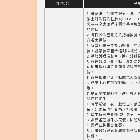
評價項目
子
1.班級洗手台擺放肥皂、洗手
嚴重特殊傳染性肺炎COVID-
勞叔叔之家辦理校園洗手宣導
的健康。
2.每日公佈空氣污染指標數據
◎視力保健
1.每學期做一次視力檢查，視
長，請家長帶至合格眼科複檢
2.播放護眼操影片，進行護眼
3.辦理各項戶外活動，增加親
4.利用教師與兒童朝會加強宣
健。
5.辦理相關宣導活動或視力保
6.健康中心定期辦理學生之視
蹤。
7.結合學校聯絡簿，進行視力
◎口腔衛生
1.每學期做一次口腔檢查，齲
長，請家長帶至合格牙科複檢
2.學生每日午餐後進行潔牙，
3.訓練各班潔牙小天使，回班
4.辦理口腔藝文競賽。
5.利用教師與兒童朝會加強宣
保健。