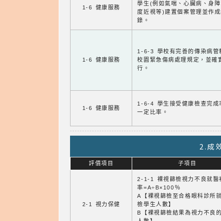
學生(例如氣喘、心臟病、身
1-6 健康服務
度近視等)建置個案管理並作成
錄。
1-6-3 學校有完善的傳染病
1-6 健康服務
校園緊急傷病處理規定，並確
行。
1-6-4 學生接受健康檢查完
1-6 健康服務
一定比率。
2.
評價項目
子項目
2-1-1 裸視篩檢視力不良就
率=A÷B×100％
A【裸視篩檢至合格眼科診所
2-1 視力保健
檢學生人數】
B【裸視篩檢結果為視力不良