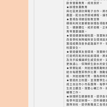
飲食營養教育，成效良好。
★辦理食農教育
與社區資源欣興電子合作，將
農園，配合自然領域課程，讓
★重視各項健促衛教宣導
積極利用兒童朝會辦理各項衛
生、健康體位、戒菸拒檳、正
育等重要議題。
★營造健康無礙校園、落實無
改善學校無障礙與安全環境設
籌措經費改善多處路面不平，
校園安全。
★營造優質友善環境、落實綠
打造明亮乾淨的如廁環境，將
及洗手設備讓師生感受良好。
更換濾心，保障師生飲水的安
★榮譽貼紙、夾娃娃機獎勵制
結合每週整潔秩序比賽，鼓勵
紙、夾娃娃機代幣，做為即時
★營造民主校園，並落實學生
成立自治市小市長團隊，每學
生民主觀念。落實心輔工作，
輔導工作。
★辦理師生健康檢查，提供各
每學年固定辦理一、四年級健
團隊到校，提供教職員工各項