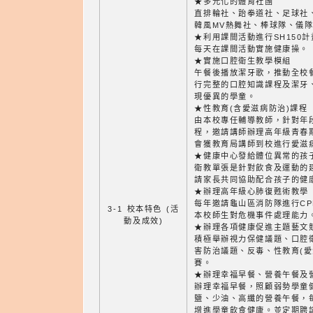
★多元化的體育社團
直排輪社、跆拳道社、足球社
韓風MV熱舞社、棒球隊、儀
★利用課間活動進行SH150計
每天在課間活動實施健康操。
★實施口腔衛生教學模組
午餐後播放潔牙歌，推動全校
行完整的口腔知識課程及潔牙
現優異的學童。
★性教育(含愛滋病防治)課程
由本校專任輔導教師，針對年
程，邀請講師辦理高年級青春
會獲教育局講師到校進行愛滋
★健康中心發給體位異常的孩
衛教單張是針對飲食及運動的
請家長共同協助配合孩子的健
★辦理高年級心肺復甦術教學
每年邀請龜山區消防隊進行C
3-1 校本特色 (活
本校師生對危機事件處理能力
動及成效)
★辦理各項健康促進主題藝文
積極舉辦視力保健議題、口腔
害防治議題、反毒、性教育(愛
賽。
★辦理幸福早餐、營養午餐及
辦理幸福早餐，照顧弱勢學童
鹽、少油、高纖的營養午餐，
增進學童飲食健康。並定期聘