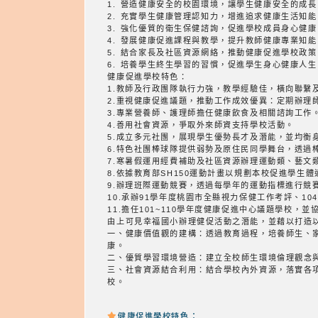
1. 營造健康安全的校園環境，讓學生健康安全的成長
2. 充實學生健康管理認知力，增進追求健康生活知能
3. 強化優質的衛生保健諮詢，促進學校成員身心健康
4. 發展健康促進課程與教學，提升教師健康專業知能
5. 結合家長及社區資源網絡，推動健康促進學校政策
6. 培養學生終生學習的習慣，促進學生身心健康人生
健康促進學校特色：
1.教師及行政團隊執行力強，教學經驗佳，橫向聯繫
2.重視健康促進議題，推動工作成效優異：定期辦理
3.專業營養師、護理師擔任健康飲食及相關諮詢工作
4.善用社會資源，爭取外來師資支持學校活動。
5.成立多元社團，展現學生優勢長才及潛能，並均衡
6.特色社團棒球隊提供弱勢及原住民同學舞台，透過
7.寒暑假運用經費補助及社區資源辦理運動類、藝文
8.依據教育部SH150運動計畫以規劃本校促進學
9.辦理班際運動競賽，透過每學年的運動指標進行競
10.承辦91學年度桃園市全縣視力保健工作考評、10
11.擔任101~110學年度健康促進中心議題學校，
由上可見幸福國小辦理健促活動之潛能，並藉以打造
一、健康價值觀的建構：透過教育過程，培養師生、
康。
二、優質學習環境營造：建立全校師生環境倫理觀念
三、社會資源結合利用：結合學校內外資源，落實各
校。
健康促進學校特色：