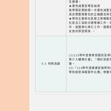
生健康。
★書色減重宣導及抽測
每學期定期辦理一次書色減重
成定期整理書包的正確觀念與
★學校主動與社區建立策略聯
社區志工協助交通導護工作、
作、庭園美化綠化工作、圖書
友善的學習環境 。
(1)113學年度教育部國民
育介入輔導計畫」「網紅就是
3-2 特殊貢獻
優。
(2)「114學年度健康促進學
學校創意海報製作比賽」榮獲