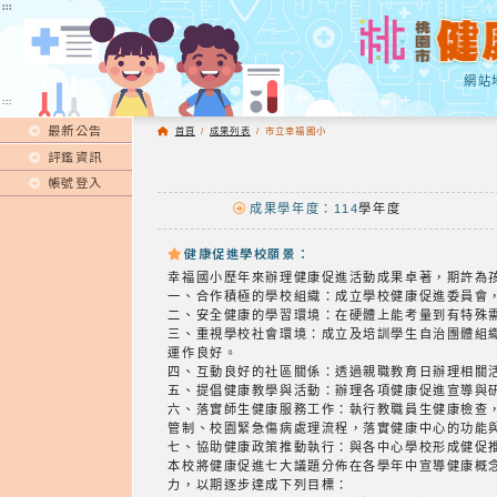
:::
:::
網站
:::
最新公告
首頁
/
成果列表
/
市立幸福國小
評鑑資訊
帳號登入
成果學年度：114
學年度
健康促進學校願景：
幸福國小歷年來辦理健康促進活動成果卓著，期許為
一、合作積極的學校組織：成立學校健康促進委員會
二、安全健康的學習環境：在硬體上能考量到有特殊
三、重視學校社會環境：成立及培訓學生自治團體組
運作良好。
四、互動良好的社區關係：透過親職教育日辦理相關
五、提倡健康教學與活動：辦理各項健康促進宣導與
六、落實師生健康服務工作：執行教職員生健康檢查
管制、校園緊急傷病處理流程，落實健康中心的功能
七、協助健康政策推動執行：與各中心學校形成健促
本校將健康促進七大議題分佈在各學年中宣導健康概
力，以期逐步達成下列目標：