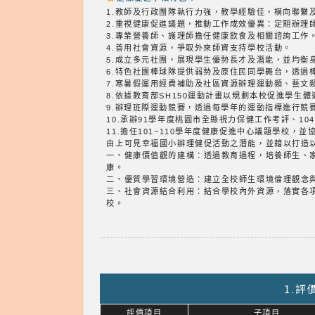
1.教師及行政團隊執行力強，教學經驗佳，橫向聯繫
2.重視健康促進議題，推動工作成效優異：定期辦理
3.專業營養師、護理師擔任健康飲食及相關諮詢工作
4.善用社會資源，爭取外來師資支持學校活動。
5.成立多元社團，展現學生優勢長才及潛能，並均衡
6.特色社團棒球隊提供弱勢及原住民同學舞台，透過
7.寒暑假運用經費補助及社區資源辦理運動類、藝文
8.依據教育部SH150運動計畫以規劃本校促進學
9.辦理班際運動競賽，透過每學年的運動指標進行競
10.承辦91學年度桃園市全縣視力保健工作考評、10
11.擔任101~110學年度健康促進中心議題學校，
由上可見幸福國小辦理健促活動之潛能，並藉以打造
一、健康價值觀的建構：透過教育過程，培養師生、
康。
二、優質學習環境營造：建立全校師生環境倫理觀念
三、社會資源結合利用：結合學校內外資源，落實各
校。
1.
評價項目
子項目