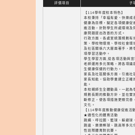
評價項目
子
【114學年度校本特色】
本校秉持「幸福有愛、快樂成
健康為目標，擬定各項健康促
進活動，針對學生所處環境及
康問題提出改善的方式。
行政方面，各處室統籌規劃有
策、學校物環境、學校社會環
及社區關係六大層面著手，將
項學習活動中。
學生學習方面,從各項活動與
老師運用多元策略，將各項議
生健康保健的行動力。
家長及社區關係方面，引進社
家長知能，協助學童建立正確
能。
本校親師生全體動員，一起為
規劃長期的推動方針，並在實
斷修正，使各項措施更臻完善
文化。
【114學年度推動健康促進活
★適性化的體育活動
跳繩、呼拉圈、籃球、躲避球
跳遠、樂樂棒球、跳高等多元
性班際體育對抗賽。