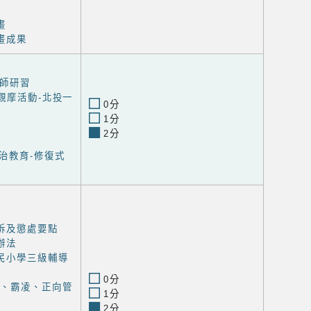
畫
畫成果
教師研習
觀摩活動-北投一
0分
1分
2分
治教育-修復式
訴及懲處要點
辦法
民小學三級輔導
0分
用、霸凌、正向管
1分
2分