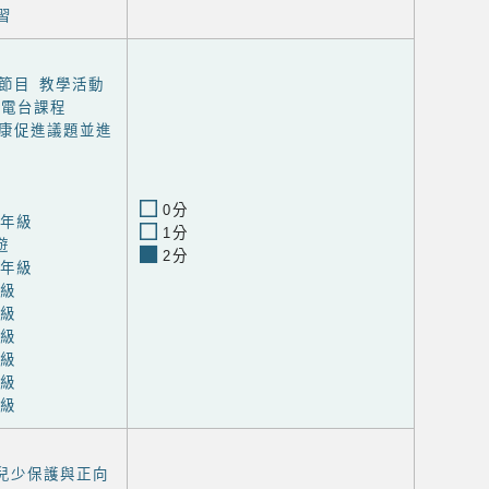
習
節目 教學活動
位電台課程
康促進議題並進
0分
中年級
1分
遊
2分
高年級
年級
年級
年級
年級
年級
年級
-兒少保護與正向