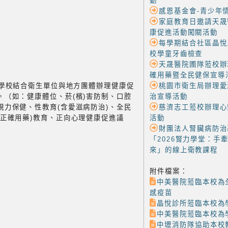
動
感恩基金會-青少年
家庭教育日邀請天晟
康促進活動闖關活動
每學期結合社區晶悅
校學童牙齒檢查
天晟醫院圑隊蒞校辦
確用藥暨全民健保宣導
-2 學校結合衛生單位與地方團體辦理健康促
桃園市衛生局辦理愛
。（如：健康體位、菸(檳)害防制、口腔
治宣導活動
視力保健、性教育(含愛滋病防治)、全民
慈濟志工蒞校辦理心
含正確用藥)教育、正向心理健康促進議
活動
財團法人腎臟病防治
「2026腎力學堂：手
來」的線上衛教課程
附件檔案：
中美醫院蒞臨本校為
感疫苗
晶悅診所蒞臨本校為
中美醫院蒞臨本校為
中壢消防隊協助本校