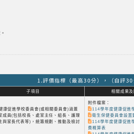
。
。
校。
1.評價指標（最高30分），（自評3
子項目
相關成果及
附件檔案：
1 健康促進學校委員會(或相關委員會)涵蓋
114學年度健康促進
室成員(包括校長、處室主任、組長、護理
衛生保健委員會設置
生與家長代表等)，統籌規劃、推動及檢討
114學年度健康促進
費概算表