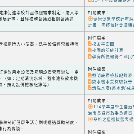
114學年度健康促進
-2 健康促進學校計畫依照需求制定，納入學
相關成果：
發展計畫，且經校務會議或相關會議通
健康促進學校計畫納
計畫，需經校務會議通
附件檔案：
-1 學校廁所大小便器、洗手設備經常維持清
校舍平面圖
校園廁所統計表
學廁所便器符合國民
附件檔案：
-2 訂定飲用水設備及照明設備管理辦法，定
照明設備檢核紀錄表
。（如：定期清洗水塔、蓄水池及飲水機
飲水機水質檢驗報告
驗、照明設備檢核紀錄等）
清洗水塔(蓄水池)成
相關成果：
114學年度學生自
治市長暨市政委員選舉
品格之星選拔暨表揚
-1 學校制訂健康生活守則或透過獎勵制度，
康行為實踐。
附件檔案：