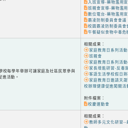
入班宣導-藥物濫用
班親會宣導-藥物濫
數位電台-藥物濫用
霸凌防制委員會會議
校園霸凌防制委員會
午餐疑似食物中毒危
相關成果：
家庭教育日系列活動
班親會
家庭教育日系列活動
家長增能研習-反毒
-1 學校每學年舉辦可讓家庭及社區民眾參與
客語生活學校假日熟
促進活動。
家庭教育日邀請天晟
校辦理健康促進闖關活
附件檔案：
校慶運動會
相關成果：
教師多元文化研習-