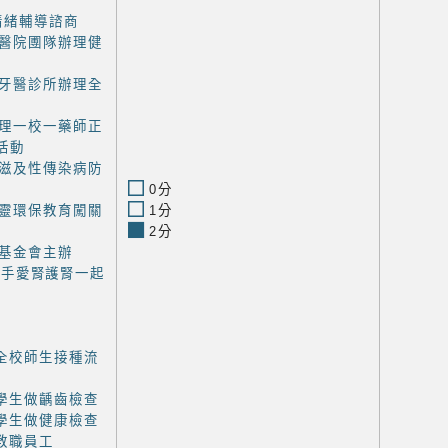
情緒輔導諮商
醫院圑隊辦理健
牙醫診所辦理全
理一校一藥師正
活動
滋及性傳染病防
0分
靈環保教育闖關
1分
2分
基金會主辦
牽手愛腎護腎一起
全校師生接種流
學生做齲齒檢查
學生做健康檢查
教職員工