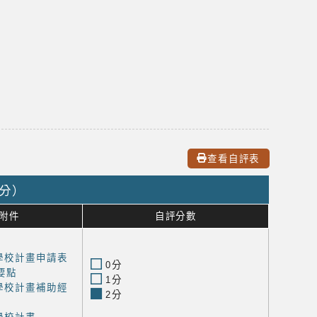
查看自評表
0分）
附件
自評分數
學校計畫申請表
0分
要點
1分
學校計畫補助經
2分