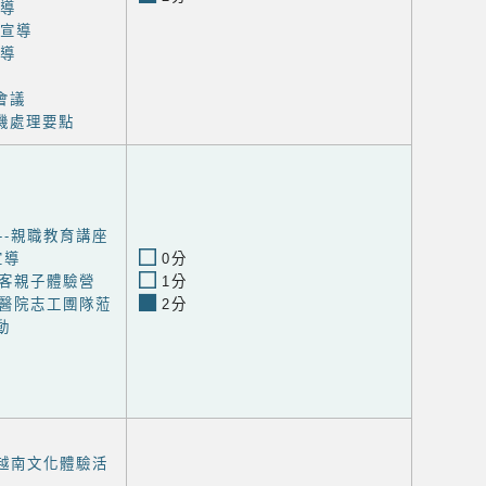
宣導
用宣導
宣導
會議
機處理要點
--親職教育講座
宣導
0分
客親子體驗營
1分
醫院志工圑隊蒞
2分
動
-越南文化體驗活