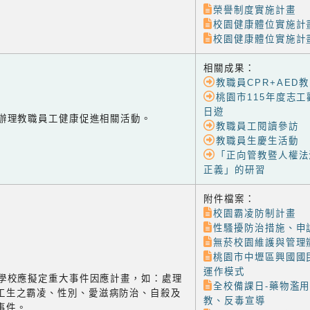
榮譽制度實施計畫
校園健康體位實施計
校園健康體位實施計
相關成果：
教職員CPR+AED
桃園市115年度志工
日遊
-2 辦理教職員工健康促進相關活動。
教職員工閱讀參訪
教職員生慶生活動
「正向管教暨人權法
正義」的研習
附件檔案：
校園霸凌防制計畫
性騷擾防治措施、申
無菸校園維護與管理
桃園市中壢區興國國
運作模式
-3 學校應擬定重大事件因應計畫，如：處理
全校備課日-藥物濫
工生之霸凌、性別、愛滋病防治、自殺及
教、反毒宣導
事件。