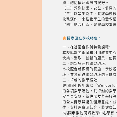
鄉土的情懷及國際的視野。
（二）營造快樂、安全、健康的
（三）以學生為主、共謀學校教
校務運作、來強化學生的受教權
（四）結合社區、發展學校本位
健康促進學校特色：
一、在社區合作與特色課程:
本校毗鄰老街溪和河川教育中心
快樂、進取、創新的願景，使興
二、創新多元的學習環境:
本校配合新課綱的實施，學校規
境，並將前述學習環境融入健康
三、卓越的教學績效:
興國國小近年來以「Wonder
的各項教學活動。其卓越的教學
安全金安獎、新住民友善學校等
的全人健康與衛生健康意識。並
性，與社區資源結合，將健康知
*桃園市推動閱讀教育中心學校