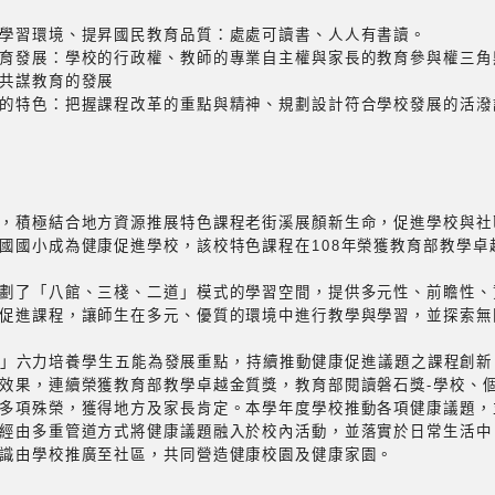
學習環境、提昇國民教育品質：處處可讀書、人人有書讀。
育發展：學校的行政權、教師的專業自主權與家長的教育參與權三角
共謀教育的發展
的特色：把握課程改革的重點與精神、規劃設計符合學校發展的活潑
，積極結合地方資源推展特色課程老街溪展顏新生命，促進學校與社
國國小成為健康促進學校，該校特色課程在108年榮獲教育部教學卓
劃了「八館、三棧、二道」模式的學習空間，提供多元性、前瞻性、
促進課程，讓師生在多元、優質的環境中進行教學與學習，並探索無
ful」六力培養學生五能為發展重點，持續推動健康促進議題之課程創
效果，連續榮獲教育部教學卓越金質獎，教育部閱讀磐石獎-學校、
多項殊榮，獲得地方及家長肯定。本學年度學校推動各項健康議題，
經由多重管道方式將健康議題融入於校內活動，並落實於日常生活中
識由學校推廣至社區，共同營造健康校園及健康家園。
。