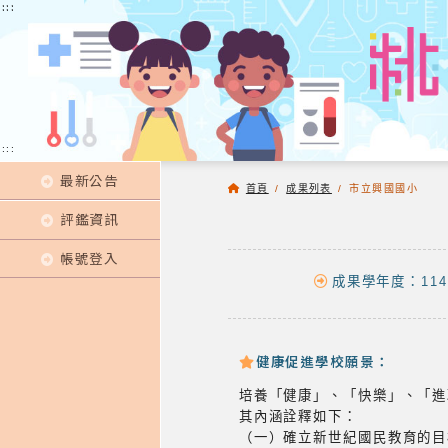
:::
:::
:::
最新公告
首頁
/
成果列表
/
市立興國國小
評鑑資訊
帳號登入
成果學年度：114
健康促進學校願景：
培養「健康」、「快樂」、「進
其內涵詮釋如下：
（一）確立新世紀國民教育的目