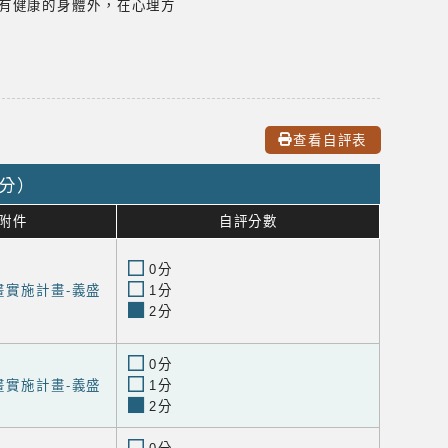
有健康的身體外，在心理方
查看自評表
0分）
附件
自評分數
0分
畫實施計畫-義盛
1分
2分
0分
畫實施計畫-義盛
1分
2分