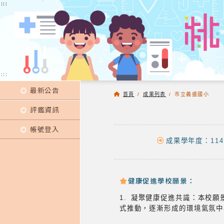
:::
:::
:::
最新公告
首頁
/
成果列表
/
市立義盛國小
評鑑資訊
帳號登入
成果學年度：114
健康促進學校願景：
1. 凝聚健康促進共識：本校
式推動，逐漸形成的環境氣氛中