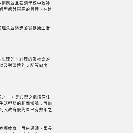
中適應並且強調學校中教師
通型態與衝突的管理。在這
。
的理念並逐步落實健康生活
。
味生理的、心理的及社會的
以及對環境的支配等向度
區之一，是典型之偏遠原住
生活型態的相關知識；再加
列入教育優先區已有數年之
宣導教育，再由導師、家長