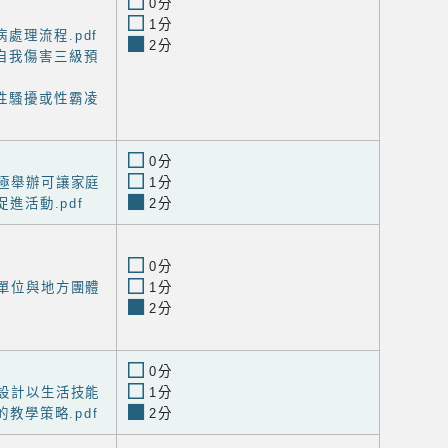
0分
1分
處理流程.pdf
2分
自我傷害三級預
性騷擾或性霸凌
0分
積極舉辦可讓家庭
1分
進活動.pdf
2分
0分
生單位與地方團體
1分
2分
0分
程設計以生活技能
1分
教學策略.pdf
2分