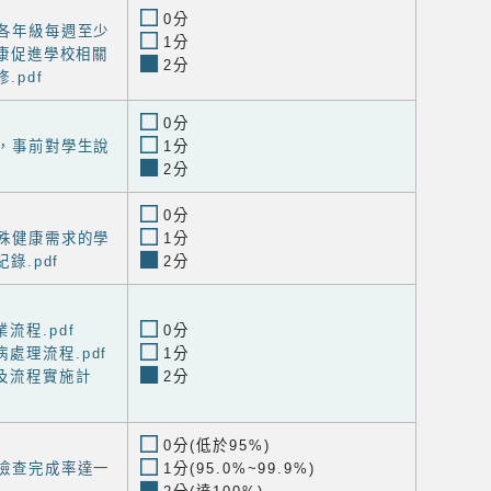
0分
程各年級每週至少
1分
康促進學校相關
2分
.pdf
0分
查，事前對學生說
1分
2分
0分
特殊健康需求的學
1分
錄.pdf
2分
流程.pdf
0分
處理流程.pdf
1分
及流程實施計
2分
0分(低於95%)
康檢查完成率達一
1分(95.0%~99.9%)