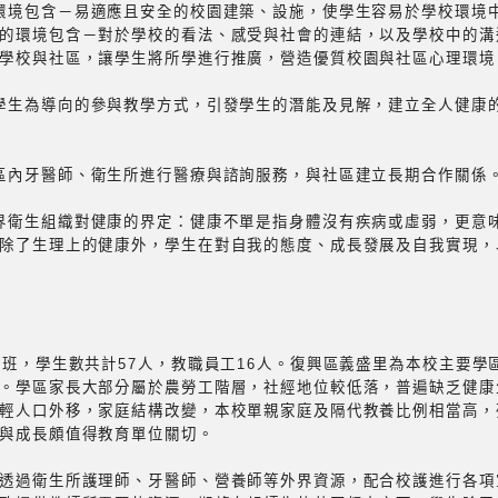
的環境包含－易適應且安全的校園建築、設施，使學生容易於學校環境
的環境包含－對於學校的看法、感受與社會的連結，以及學校中的溝
學校與社區，讓學生將所學進行推廣，營造優質校園與社區心理環境
以學生為導向的參與教學方式，引發學生的潛能及見解，建立全人健康
社區內牙醫師、衛生所進行醫療與諮詢服務，與社區建立長期合作關係
世界衛生組織對健康的界定：健康不單是指身體沒有疾病或虛弱，更意
除了生理上的健康外，學生在對自我的態度、成長發展及自我實現，
1班，學生數共計57人，教職員工16人。復興區義盛里為本校主要學
。學區家長大部分屬於農勞工階層，社經地位較低落，普遍缺乏健康
輕人口外移，家庭結構改變，本校單親家庭及隔代教養比例相當高，
與成長頗值得教育單位關切。
透過衛生所護理師、牙醫師、營養師等外界資源，配合校護進行各項