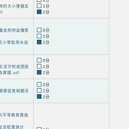
0分
足夠的大小便器及
1分
f
2分
設備及照明設備管
0分
1分
民小學飲用水設
2分
0分
康生活守則或透過
1分
實踐.pdf
2分
0分
工健康促進相關活
1分
2分
別平等教育實施
及流程實施計