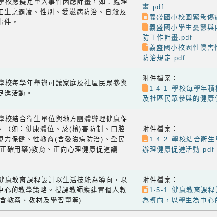
-3 學校應擬定重大事件因應計畫，如：處理
畫.pdf
工生之霸凌、性別、愛滋病防治、自殺及
義盛國小校園緊急傷病
事件。
義盛國小學生憂鬱與
防工作計畫.pdf
義盛國小校園性侵害
防治規定.pdf
附件檔案：
-1 學校每學年舉辦可讓家庭及社區民眾參與
1-4-1 學校每學年
促進活動。
及社區民眾參與的健康促
-2 學校結合衛生單位與地方團體辦理健康促
。（如：健康體位、菸(檳)害防制、口腔
附件檔案：
視力保健、性教育(含愛滋病防治)、全民
1-4-2 學校結合衛
含正確用藥)教育、正向心理健康促進議
辦理健康促進活動.pdf
-1 健康教育課程設計以生活技能為導向，以
附件檔案：
中心的教學策略。授課教師應建置個人教
1-5-1 健康教育課
(含教案、教材及學習單等)
為導向，以學生為中心的