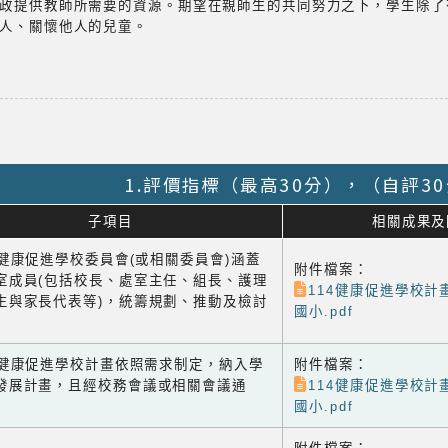
政提供教師所需要的資源。期望在親師生的共同努力之下，學生除了
人、關懷他人的兒童。
1.評價指標（最高30分），（自評3
子項目
相關成果及
1 健康促進學校委員會(或相關委員會)涵蓋
附件檔案：
室成員(包括校長、處室主任、組長、護理
114健康促進學校計
生與家長代表等)，統籌規劃、推動及檢討
國小.pdf
-2 健康促進學校計畫依照需求制定，納入學
附件檔案：
發展計畫，且經校務會議或相關會議通
114健康促進學校計
國小.pdf