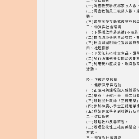
二、健康服務
(一)調查吸菸嚼檳榔家長人數
(二)調查教職員工吸菸人數，
動。
(三)實施無菸互動式教材與教
三、物質與社會環境
(一)下課播放禁菸廣播(不吸
(二)校園環境張貼禁菸標誌、
(三)校園周圍明顯位置設置無
四、社區關係
(一)印製無菸拒檳文宣品，讓
(二)發行通訊刊登有關菸害拒
(三)利用親師座談會、親職教
活動。
陸、正確用藥教育
一、健康教學與活動
(一)正確用藥課程融入健體領
(二)舉辦「正確用藥」藝文競
(三)辦理提升教師「正確用藥
(四)參加神農小學堂正確用藥
(五)邀請專家學者到校進行反
二、健康服務
(一)辦理教師反毒研習。
(二)辦理全校性正確用藥講座
方式。
三、物質與社會環境