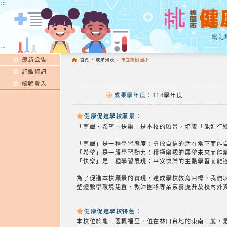
:::
:::
網站
:::
最新公告
首頁
/
成果列表
/
市立楓樹國小
評鑑資訊
帳號登入
成果學年度：114
學年度
健康促進學校願景：
「尊嚴、希望、快樂」是本校的願景，培養「能進行
「尊嚴」是一種學習態度：勇敢自信的活在當下而能
「希望」是一股學習動力：積極樂觀的展望未來而能
「快樂」是一種學習展現：平安快樂的主動學習而能
為了促進本校願景的實現，達成學校教育目標，我們
整體教學環境建置、教師團隊專業素養提升及校內外
健康促進學校特色：
本校位於龜山區楓福里，位在林口台地的東南山麓，