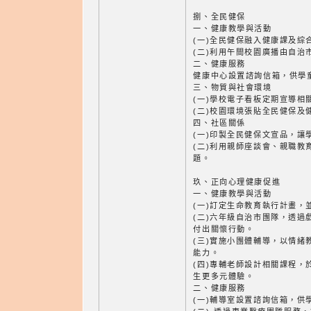
捌、全民健保
一、健康教學與活動
(一)全民健保融入健康課及綜
(二)利用午間校園廣播由自治
二、健康服務
健康中心設置諮詢信箱，供學
三、物質與社會環境
(一)學校電子看板定期宣導相
(二)校園環境張貼全民健保及
四、社區關係
(一)印製全民健保文宣品，讓
(二)利用親師座談會、親職教
題。
玖、正向心理健康促進
一、健康教學與活動
(一)訂定生命教育執行計畫，
(二)六年級自治市團隊，透過
付出關懷行動。
(三)實施小團體輔導，以情緒
能力。
(四)專輔老師設計相關課程，
生更多元體驗。
二、健康服務
(一)輔導室設置諮詢信箱，供