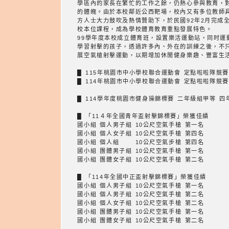
學區內的家長在繁忙的工作之餘，仍熱心參與教育，
的體魄。由於本校鄰近公西靶場，校內又有多位教師具
方人士大力鼓吹及熱情贊助下，於民國92年2月完成
校本位課程，成為學校體育教育重點發展特色。
99學年度本校成立體育班，設置樂活運動站，同时
學習射擊的孩子，透過許多內、外在的訓練之後，不
展空氣槍射擊運動，以期增加休閒健身樂趣、豐富生
█ 115年桃園市中小學校聯合運動會 定點啦啦隊競賽
█ 114年桃園市中小學校聯合運動會 定點啦啦隊競賽
█ 114學年度桃園市健身操錦標賽 二年級組甲等 四
█ 「11４年全國青年盃射擊錦標賽」榮獲佳績
國小組 個人男子組 10公尺空氣手槍 第一名
國小組 個人女子組 10公尺空氣手槍 第四名
國小組 個人組 10公尺空氣步槍 第四名
國小組 團體男子組 10公尺空氣手槍 第一名
國小組 團體女子組 10公尺空氣手槍 第二名
█ 「114年全國中正盃射擊錦標賽」榮獲佳績
國小組 個人男子組 10公尺空氣手槍 第一名
國小組 個人男子組 10公尺空氣手槍 第二名
國小組 個人女子組 10公尺空氣手槍 第二名
國小組 團體男子組 10公尺空氣手槍 第一名
國小組 團體女子組 10公尺空氣手槍 第二名