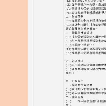
(四)推動3010視力保健活動。
(五)每年舉辦戶外教學，增加
(六)舉辦視力保健相關學藝活
(七)加強家庭與安親課輔班視
二、健康服務
(一)每學期初全校定期視力檢
(二)統計全校學生視力篩檢與
戴眼鏡及藥物矯治學童。
三、物質與社會環境
(一)視力保健活動納入學校校
(二)利用晨間與課間活動實施
(三)校園綠化與美化。
(四)每學年依學生身高調整新
(五)每學期初定期檢測黑板照
四、社區關係
(一)利用親師座談會與親職教
(二)以家庭聯絡簿張貼視力保
情形。
參、口腔衛生
一、健康教學與活動
(一)每日進行午餐飯後潔牙，
(二)高年級健康課教師教導學
二、健康服務
(一)一、四年級學童進行口腔
慣。