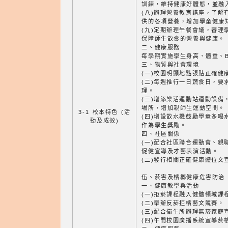
訓練，維持健康好體態，並融
(八)辦理營養教育講座，了解
供的各項營養，增加學童健康
(九)定期辦理午餐會議，審理
保障師生飲食的營養與健康。
二、健康服務
每學期實施學生身高、體重、B
三、物質與社會環境
(一)校園明顯地點張貼正確健
(二)每週推行一日蔬食日，要
理。
(三)增添樂活運動站運動設備
場所，增加親師生運動空間。
3-1 校本特色 (活
(四)增設飲水機鼓勵學童多喝
動及成效)
作為學生獎勵。
四、社區關係
(一)配合社區聯合運動會、親
促健宣導及才藝表演活動。
(二)發行相關正確健康體位文
伍、菸害及檳榔健康危害防治
一、健康教學與活動
(一)拒菸課程融入健體領域課
(二)舉辦反菸拒檳藝文競賽。
(三)配合衛生所辦理無菸家庭
(四)午間校園廣播系統宣導菸