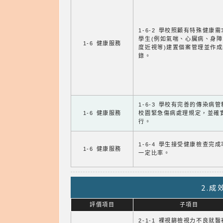
1-6-2 學校照顧有特殊健康
學生(例如氣喘、心臟病、身
1-6 健康服務
度近視等)建置個案管理並作成
錄。
1-6-3 學校有完善的傳染病
1-6 健康服務
校園緊急傷病處理規定，並確
行。
1-6-4 學生接受健康檢查完
1-6 健康服務
一定比率。
2.
評價項目
子項目
2-1-1 裸視篩檢視力不良就