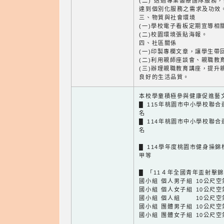
(二) 透過專業醫療團隊服務
達到個別化服務之需求及功效
三、物質與社會環境
(一)學校電子看板定期宣導相
(二)校園環境張貼海報。
四、社區關係
(一)印製專欄文章，讓學生帶
(二)利用親師座談會、親職教
(三)辦理親職教育講座，提升
良好的生活品質。
本校學童積極參與健康促進藝
█ 115年桃園市中小學校聯合
名
█ 114年桃園市中小學校聯合
名
█ 114學年度桃園市健身操錦
甲等
█ 「11４年全國青年盃射擊
國小組 個人男子組 10公尺空
國小組 個人女子組 10公尺空
國小組 個人組 10公尺空
國小組 團體男子組 10公尺空
國小組 團體女子組 10公尺空