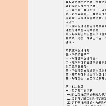
課程及相關學習活動。專業師
各項健康促進學習活動。
五、第二節下課延長為三十分
六、每學年度利用下課舉辦班
射避球、滾大球等競賽活動，
淨空率。
七、健康促進活動宣導結合親
進概念延申至家庭中實踐。
八、每學年度舉辦各年段「跳
動風氣，落實下課教室淨空，
健康。
本校健康促進活動
壹、學校衛生政策
一、辦理健康促進計畫。
二、定期辦理新生健康檢查預
員工健康檢查等。
三、學生遊戲器材檢測與遊戲
四、每年辦理親師生環保健行
五、辦理師生、志工環境教育
貳、視力保健
一、健康教學與活動
(一)配合閱讀課程計畫融入視
(二)晨間與課間活動進行望遠
(三)定期舉行護眼操，教師進