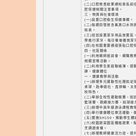
(二)口腔檢查結果通知家長前
腔保健相關注意事項。
三、物質與社會環境
(一)設置口腔衛生保健專欄。
(二)每週四發放含氟漱口水到
核表。
(三)班班設置潔牙用品放置區
學進行潔牙，每日餐後播放潔
(四)在校園重要通道張貼口腔
四、社區關係
(一)利用親師座談會、親職教
相關宣導活動。
(二)利用學生家庭聯絡簿，提
肆、健康體位
一、健康教學與活動
(一)辦理多元運動性社團如足
桌球、跆拳道社、直排輪、太
校特色。
(二)舉辦全校性運動競賽，如
籃球賽、跳繩接力賽、拍球接
(三)辦理中高年級游泳課程教
(四)舉行健康體位樂活運動、
(五)實施SH150，推動學生
(六)校園蔬菜園區種植蔬果，
烹調蔬食餐。
(七)辦理教師健康活力班，提