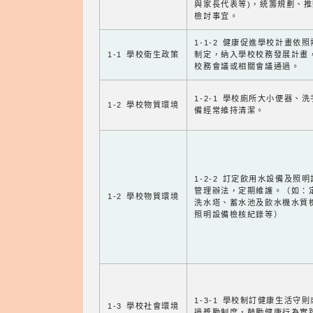
與家長代表等)，統籌規劃、
檢討事宜。
1-1-2 健康促進學校計畫依
1-1 學校衛生政策
制定，納入學校校務發展計畫
校務會議或相關會議通過。
1-2-1 學校廁所大小便器、
1-2 學校物質環境
備經常維持清潔。
1-2-2 訂定飲用水設備及照
管理辦法，定期維護。（如：
1-2 學校物質環境
洗水塔、蓄水池及飲水機水質
照明設備檢核紀錄等）
1-3-1 學校制訂健康生活守
1-3 學校社會環境
過獎勵制度，鼓勵健康行為實