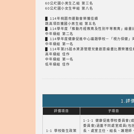
60公尺國小男生乙組 第三名
60公尺國小女生甲組 第八名
█ 114年桃園市運動會榮獲佳績
跳高項目獲國小男生組 第五名
█ 114學年度「推動月經教育及性別平等教育」繪畫
中年級組 第二名
█ 114學年度健康促進中心議題學校－「視力保健」
中年級組 第一名
█ 114年第25屆水資源管理兒童創意繪畫比賽榮獲佳
高年級組 佳作
中年級組 第一名
低年級組 佳作
1.
評價項目
子項目
1-1-1 健康促進學校委員會(
委員會)涵蓋不同處室成員(包
1-1 學校衛生政策
長、處室主任、組長、護理師