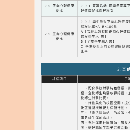
2-9 正向心理健康
2-9-1 宣導活動 每學年宣導
促進
理健康促進課程場次
2-9-2 學生參與正向心理健
課程比率=A÷B×100％
A【曾經上過有關正向心理健
2-9 正向心理健康
課程學生人 數】
促進
B【全校學生總人數】
C 學生參與正向心理健康促進
比率
3.
評價項目
子
一、配合學校射擊特色發展，
程，全校師生均需取得認證，
校師生射擊比賽。
二、綠化美化的校園空間，提
及望遠凝視等視力保健行動。
三、「樂活運動站」的設置，
滿足師生運動需求。
四、充分運用社區資源，家長及
次，辦理親師生親子共做活動