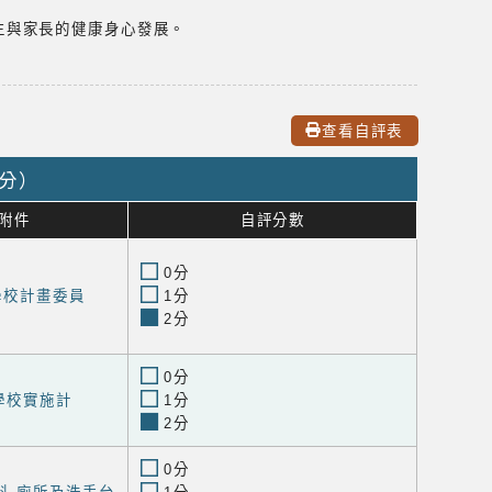
生與家長的健康身心發展。
查看自評表
0分）
附件
自評分數
0分
進學校計畫委員
1分
2分
0分
學校實施計
1分
2分
0分