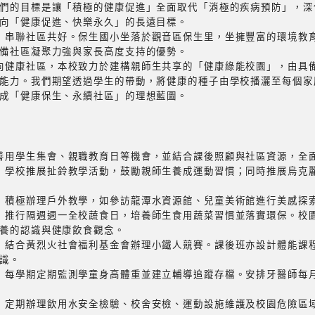
們的目標是讓「積極的健康促進」全面取代「消極的疾病預防」，深
向「健康促進、快樂永久」的長遠目標。
，串聯社區共好。保生國小坐落於觀音區保生里，坐擁豐富的環境教
備社區凝聚力強與家長高度支持的優勢。
向健康社區，本校致力於建構親師生共享的「健康綠能校園」，由具
能力。我們期望透過學生的帶動，將健康的種子由學校播灑至每個家
成「健康保生、永續社區」的理想藍圖。
善用學生集會、親職教育日等機會，並結合課後照顧與社區資源，全
：學校推展扯鈴教學活動，鼓勵親師生養成運動習慣；同時推展烏克
：積極辦理戶外教學，如參訪龍潭水資源館、兒童美術館進行美感探
：推行隔週週一全校蔬食日，培養師生食用蔬菜習慣並落實環保。校
養的認識與健康飲食觀念。
：結合黃烈火社會福利基金會辦理小鐵人競賽。課後班亦設計體能課程
識。
：每學期定期監測學童身高體重並建立輔導追蹤存檔。安排牙醫師每
：定期辦理飲用水安全檢驗、校舍安檢、運動設施維護及校園危險區