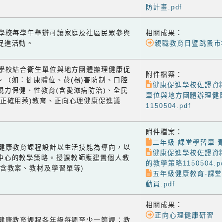
防計畫.pdf
-1 學校每學年舉辦可讓家庭及社區民眾參與
相關成果：
促進活動。
親職教育日暨跳蚤市
-2 學校結合衛生單位與地方團體辦理健康促
附件檔案：
。（如：健康體位、菸(檳)害防制、口腔
健康促進學校佐證資
視力保健、性教育(含愛滋病防治)、全民
單位與地方團體辦理健
含正確用藥)教育、正向心理健康促進議
1150504.pdf
附件檔案：
二年級-課堂學習單-青
-1 健康教育課程設計以生活技能為導向，以
健康促進學校佐證資
中心的教學策略。授課教師應建置個人教
的教學策略1150504.p
(含教案、教材及學習單等)
五年級健康教育-課堂
動員.pdf
相關成果：
正向心理健康研習
-2 健康教育課程各年級每週至少一節課；教