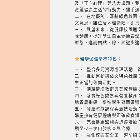
及「正向心理」等八大議題。我
實踐健康生活的行動力，攜手邁
二、 在地優勢：深耕綠色校園
文氣息。雖位居地理邊陲，卻具
三、 展望未來：從健康校園邁
隊領航，提升學生自主健康管理
型態，進而由點、線、面逐步達
健康促進學校特色：
一、 整合多元資源辦理活動：
二、 推動運動與藝文特色社團
生正當的休閒活動。
三、 深耕環境教育與美感體驗
四、 落實綠色飲食與營養教育
地青農指導，增進學生對蔬果營
五、 發展體能課程與競技活動
學童擁有健康體魄與正確飲食知
六、 完善健康監測與追蹤治療
期至少一次口腔檢查與治療。
七、 強化校園安全第一道防線