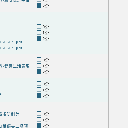
料-廁所及洗手台
1分
2分
0分
1分
2分
50504.pdf
50504.pdf
0分
料-健康生活表現
1分
2分
0分
1分
站
2分
霸凌防制計
0分
1分
自我傷害三級預
2分