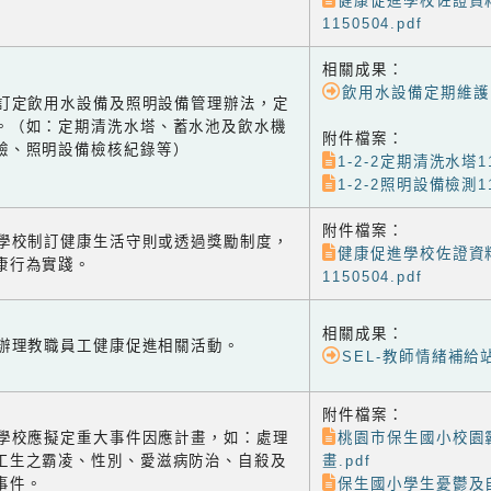
健康促進學校佐證資
1150504.pdf
相關成果：
飲用水設備定期維護
-2 訂定飲用水設備及照明設備管理辦法，定
。（如：定期清洗水塔、蓄水池及飲水機
附件檔案：
驗、照明設備檢核紀錄等）
1-2-2定期清洗水塔11
1-2-2照明設備檢測11
附件檔案：
-1 學校制訂健康生活守則或透過獎勵制度，
健康促進學校佐證資
康行為實踐。
1150504.pdf
相關成果：
-2 辦理教職員工健康促進相關活動。
SEL-教師情緒補給
附件檔案：
-3 學校應擬定重大事件因應計畫，如：處理
桃園市保生國小校園
工生之霸凌、性別、愛滋病防治、自殺及
畫.pdf
事件。
保生國小學生憂鬱及