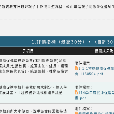
於親職教育日辦理親子手作或桌遊課程，藉此增進親子關係並促進師
1.評價指標（最高30分），（自評3
子項目
相關成果及
1 健康促進學校委員會(或相關委員會)涵蓋
附件檔案：
室成員(包括校長、處室主任、組長、護理
1-1-1推動健康促
生與家長代表等)，統籌規劃、推動及檢討
會-1150504.pdf
-2 健康促進學校計畫依照需求制定，納入學
附件檔案：
發展計畫，且經校務會議或相關會議通
114學年度健康促進
畫.pdf
附件檔案：
-1 學校廁所大小便器、洗手設備經常維持清