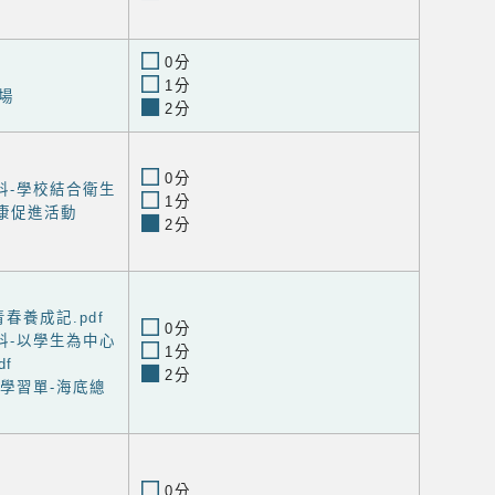
0分
1分
場
2分
0分
料-學校結合衛生
1分
康促進活動
2分
春養成記.pdf
0分
料-以學生為中心
1分
df
2分
學習單-海底總
0分