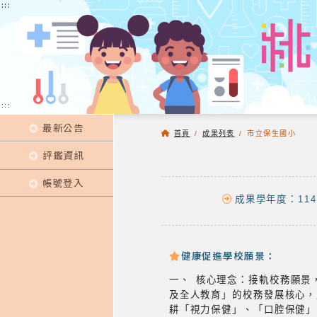
:::
:::
:::
最新公告
首頁
/
成果列表
/
市立保生國小
評鑑資訊
帳號登入
成果學年度：114
健康促進學校願景：
一、 核心理念：接軌校務願景
及全人教育」的校務發展核心，
耕「視力保健」、「口腔保健」