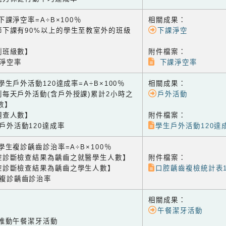
3 下課淨空率=A÷B×100％
相關成果：
節下課有90%以上的學生至教室外的班級
下課淨空
測班級數】
附件檔案：
課淨空率
下課淨空率
4 學生戶外活動120達成率=A÷B×100％
相關成果：
到每天戶外活動(含戶外授課)累計2小時之
戶外活動
數】
調查人數】
附件檔案：
生戶外活動120達成率
學生戶外活動120達
1 學生複診齲齒診治率=A÷B×100％
腔診斷檢查結果為齲齒之就醫學生人數】
附件檔案：
腔診斷檢查結果為齲齒之學生人數】
口腔齲齒複檢統計表115
生複診齲齒診治率
相關成果：
午餐潔牙活動
2 推動午餐潔牙活動