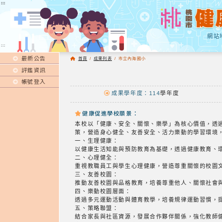
:::
:::
網站
:::
最新公告
首頁
/
成果列表
/
市立內海國小
評鑑資訊
帳號登入
成果學年度：114
學年度
健康促進學校願景：
本校以「健康、安全、關懷、樂學」為核心價值，透
策，營造身心健全、友善安全、活力樂動的學習環境
一、生理健康：
以健康生活知能與預防教育為基礎，透過健康教育、
二、心理健全：
重視教職員工與學生心理健康，營造尊重關懷的校園
三、友善校園：
推動友善校園與品格教育，培養尊重他人、關懷社會
四、樂動校園層面：
透過多元運動活動與體育教學，培養規律運動習慣，
五、策略聯盟：
結合家長與社區資源，發展合作夥伴關係，強化教師