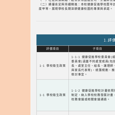
（一）社區資源網絡：結合永得團膳公司、牙醫師公
（二）績優肯定與持續精進：本校健康促進學校歷年訪視評鑑
度甲等，展現學校長期深耕健康校園的專業與承諾。
1.
評價項目
子項目
1-1-1 健康促進學校委員會(
委員會)涵蓋不同處室成員(包
1-1 學校衛生政策
長、處室主任、組長、護理師
與家長代表等)，統籌規劃、
檢討事宜。
1-1-2 健康促進學校計畫依
1-1 學校衛生政策
制定，納入學校校務發展計畫
校務會議或相關會議通過。