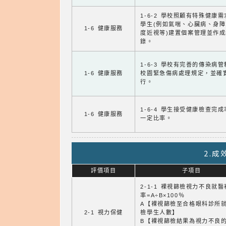
1-6-2 學校照顧有特殊健康
學生(例如氣喘、心臟病、身
1-6 健康服務
度近視等)建置個案管理並作成
錄。
1-6-3 學校有完善的傳染病
1-6 健康服務
校園緊急傷病處理規定，並確
行。
1-6-4 學生接受健康檢查完
1-6 健康服務
一定比率。
2.
評價項目
子項目
2-1-1 裸視篩檢視力不良就
率=A÷B×100％
A【裸視篩檢至合格眼科診所
2-1 視力保健
檢學生人數】
B【裸視篩檢結果為視力不良