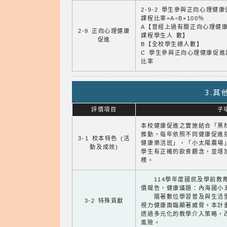
2-9-2 學生參與正向心理健
課程比率=A÷B×100％
A【曾經上過有關正向心理健
2-9 正向心理健康
課程學生人 數】
促進
B【全校學生總人數】
C 學生參與正向心理健康促進
比率
3.
評價項目
子
本校健康促進之實施結合「黑
推動，每年依照不同健康促進
3-1 校本特色 (活
健康樂活班」，「小太陽農場
動及成效)
學生有正確的飲食觀念，並增
標。
114學年度國民及學前教育
價報告，健康議題：內海國小
隨著數位學習普及與生活型
3-2 特殊貢獻
視力健康面臨顯著威脅。本計
透過多元化的教學介入策略，
風險。