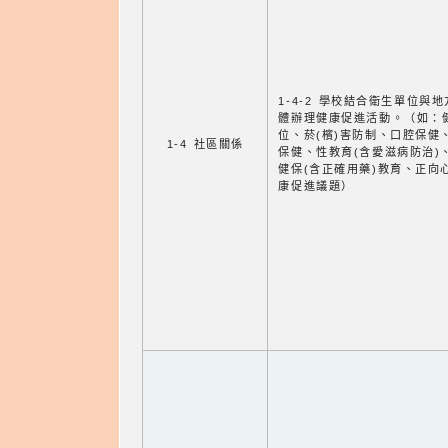
1-4-2 學校結合衛生單位與
體辦理健康促進活動。（如：
位、菸(檳)害防制、口腔保健
1-4 社區關係
保健、性教育(含愛滋病防治)
健保(含正確用藥)教育、正向
康促進議題）