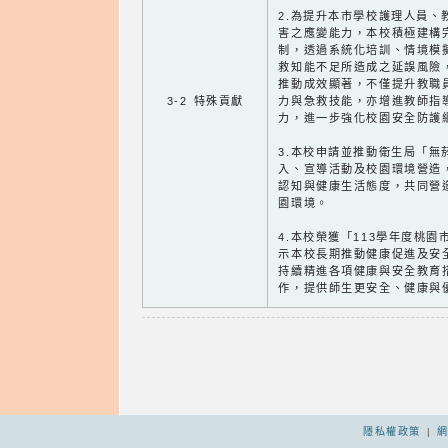
2.為提升本市學校護理人員、
害之應變能力，本校積極建構
制，透過系統化培訓、情境模
救知能不足所造成之延誤風險
推動成效顯著，不僅提升教職
3-2 特殊貢獻
力與急救技能，亦增進教師指
力，進一步強化校園安全防護
3.本校申請並推動衛生局「無
入、宣導活動及校園環境營造
認知與健康生活態度，共同營
園環境。
4.本校榮獲「113學年度桃
示本校長期推動健康促進及安
持續精進各項健康與安全教育
作，提供師生更安全、健康與
隱私權政策
|