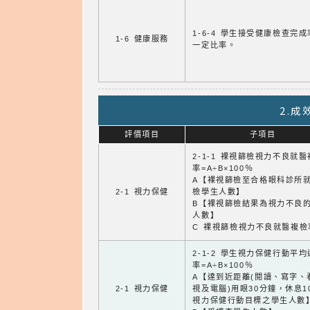
1-6-4 學生接受健康檢查完
1-6 健康服務
一定比率。
2.
評價項目
子項目
2-1-1 裸視篩檢視力不良就
率=A÷B×100％
A【裸視篩檢至合格眼科診所
2-1 視力保健
檢學生人數】
B【裸視篩檢結果為視力不良
人數】
C 裸視篩檢視力不良就醫複檢
2-1-2 學生視力保健行動平
率=A÷B×100％
A【達到近距離(閱讀、寫字、
2-1 視力保健
視及電腦)用眼30分鐘，休息1
視力保健行動目標之學生人數