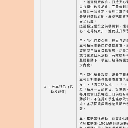
二、落實健康飲食，打造安心
重視學生飲食品質，完善規劃
與家長一致肯定。餐點由專業
美味與健康原則，嚴格把關食
安全無虞。
透過穩定優質之供餐機制，讓
心、吃得健康」，進而提升學
三、強化口腔保健，建立良好
本校積極推動口腔健康教育，
鼓勵學生每日自我檢核，培養
施含氟漱口水活動，有效提升
整體推動下，學生口腔保健觀
步內化。
四、深化營養教育，培養正確
本校長期推動多元營養教育活
程」、「青菜吃光光」、「小小
3-1 校本特色 (活
及「每月一日蔬食日」等主題
動及成效)
每月蔬食日及每週三日供應有
動設計，不僅提升學生健康飲
識。各項回饋與問卷結果顯示
著。
五、推動規律運動，落實SH1
積極推動SH150促進身體活