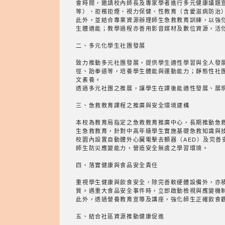
會時間，邀請校內師長及專家學者進行多元健康議題
等）、拒檳拒煙、視力保健、性教育（含愛滋病防治
此外，並結合專業資源辦理師生急救教育訓練，以強
生體適能；教學過程亦善用影音媒材及數位資源，活
二、多元化學生社團發展
致力推動多元社團發展，提供學生適性學習與全人發
徑、跆拳道等，培養學生體能與運動能力；靜態性社
文素養。
透過多元社團之推展，讓學生在課後能適性發展、展
三、急救教育課程之推廣與安全環境建構
本校為教育局指定之急救教育推廣中心，長期推動急
生急救教育，針對中高年級學生實施基礎急救知識與
校園內設置自動體外心臟電擊去顫器（AED）及完
師生防災應變能力，營造安全無虞之學習環境。
四、落實健康與食品安全責任
重視學生健康與飲食安全，除完善軟硬體設備外，亦
質。遇重大食品安全事件時，立即啟動檢視與應變機
此外，透過營養教育宣導及講座，強化師生正確飲食
五、結合社區資源推動健康促進