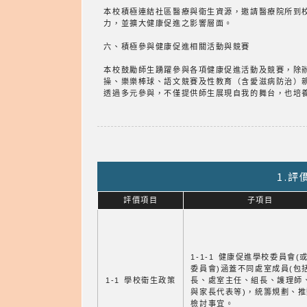
本校積極連結社區醫療與衛生資源，邀請醫療院所到
力，並擴大健康促進之影響層面。
六、積極參與健康促進相關活動與競賽
本校鼓勵師生踴躍參與各項健康促進活動及競賽，除
操、樂樂棒球、語文競賽及性教育（含愛滋病防治）
透過多元參與，不僅提供師生展現自我的舞台，也培
1.
評價項目
子項目
1-1-1 健康促進學校委員會(
委員會)涵蓋不同處室成員(包
1-1 學校衛生政策
長、處室主任、組長、護理師
與家長代表等)，統籌規劃、
檢討事宜。