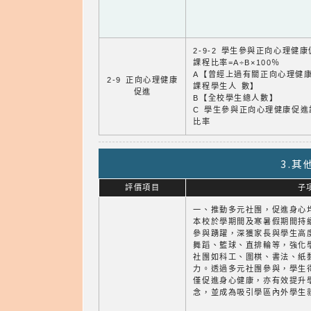
2-9-2 學生參與正向心理健
課程比率=A÷B×100％
A【曾經上過有關正向心理健
2-9 正向心理健康
課程學生人 數】
促進
B【全校學生總人數】
C 學生參與正向心理健康促進
比率
3.
評價項目
子
一、推動多元社團，促進身心
本校於學期間及寒暑假期間持
參與踴躍，深獲家長與學生高
舞蹈、籃球、直排輪等，強化
社團如科工、圍棋、書法、紙
力。透過多元社團參與，學生
僅促進身心健康，亦有效提升
念，並成為吸引學區內外學生