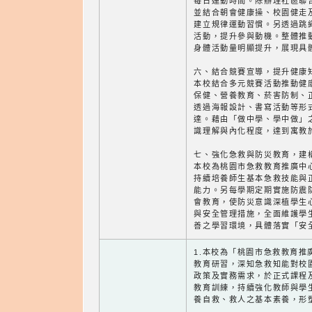
每日運動時間。除辦理社區聯
並結合朝會健康操、校園健走
建立規律運動習慣。另透過跳
活動，提升參與動機。整體推
身體活動量明顯提升，展現具
六、結合競賽宣導，提升健康
本校結合多元競賽活動推動健
保健、營養教育、菸害防制、
透過海報設計、書寫活動等形
達。藉由「做中學、學中做」
識理解與內化程度，達到寓教
七、強化急救與防災教育，建
本校為桃園市急救教育推廣中
持續培養師生基本急救技能與
能力。另每學期定期實施防震
會教育，使防災意識深植學生
與安全管理措施，全面維護學
善之學習環境，具體落實「安
1.本校為「桃園市急救教育推
教育研習，深知急救知能對校
政策及實務需求，於正式課程
教育訓練，持續強化教師與學
養自救、救人之基本素養，形