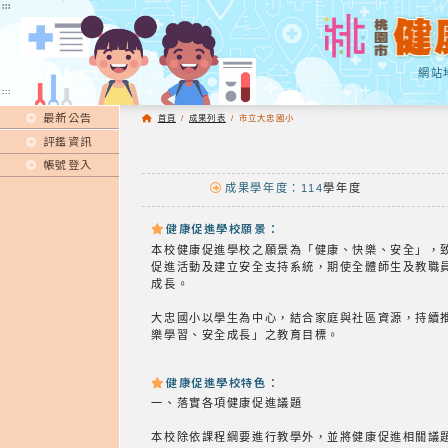
:::
:::
網站
:::
最新公告
首頁
/
成果列表
/
市立大忠國小
評鑑資訊
帳號登入
成果學年度：114
學年度
健康促進學校願景：
本校健康促進學校之願景為「健康、快樂、安全」，
促進活動及建立安全支持系統，期使全體師生及教職
成長。
大忠國小以學生為中心，結合家庭與社區資源，持續
樂學習、安全成長」之教育目標。
健康促進學校特色：
一、落實各項健康促進議題
本校除依課程綱要進行教學外，並將健康促進相關議