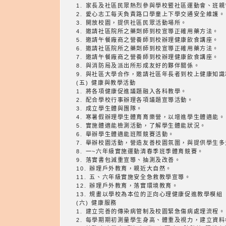
1. 家長及社區民眾熱烈參與學校暨社區運動會、班
2. 愛心志工每天負責路口學童上下學交通安全維護。
3. 開放校園，提供社區民眾活動場所。
4. 邀請社區院所之藥劑師到校宣導正確用藥方法。
5. 邀請午餐廠商之營養師到校辦理健康飲食講座。
6. 邀請社區院所之藥劑師到校宣導正確用藥方法。
7. 邀請午餐廠商之營養師到校辦理健康飲食講座。
8. 與消防局及派出所形成友好的夥伴關係。
9. 與社區大學合作，邀請社區年長者到校上健康知
(五) 健康與教學活動
1. 將各項健康促進議題融入各科教學。
2. 配合學校行事辦理各項議題宣導活動。
3. 成立學生體與團隊。
4. 寒暑假辦理學生體育育樂營，以增進學生體適能。
5. 實施體適能檢測活動，了解學生體能狀況。
6. 舉辦學生體適能班際競賽活動。
7. 舉辦校園活動，營造友善校園氛圍，與提供學生
8. 一~六年級實施運動清春季班季體育競賽。
9. 落實書包減重宣導、抽測及改善。
10. 辦理戶外教育，親近大自然。
11. 五、六年級實施安全急救教學宣導。
12. 辦理戶外教育，落實環境教育。
13. 規畫以學校為本位的正向心理健康促進教學模組
(六) 健康服務
1. 建立完善的傳染病管制及校園緊急傷病處理流程。
2. 每學期期初測量學生身高、體重及視力，建立資