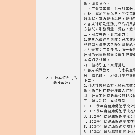
動，涵養身心。
二、工欲善其事，必先利其器
1.校內運動設施充足，設備完
溜冰場、室內運動場所，運動
2.各式球類及運動用品品項眾
方嘗試。引發興趣，讓孩子愛
三、制度完善，群策群力：
1.建立永續經營團隊：完成健
與教學人員更迭之際無縫接軌
2.計畫面向完善多元：除一般
社團的規畫也都緊扣學生健康
區路跑活動等。
四、拋磚引玉，資源挹注：
1.善用親職教育日，向家長宣
另一個老師，一起提升學童健
3-1 校本特色 (活
下去。
動及成效)
2.引進社會資源擴大教育成效
動、衛生所在校辦理成人健檢
關、社區家長協助學校辦理校
五、過去耕耘、成績斐然：
1. 101學年度健康促進學校
2. 101學年度健康促進學
3. 102學年度健康促進學校
4. 102學年度健康促進學
5. 103學年度健康促進學校
6. 103學年度持續推動健康