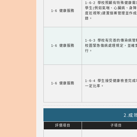
1-6-2 學校照顧有特殊健康
學生(例如氣喘、心臟病、身
1-6 健康服務
度近視等)建置個案管理並作成
錄。
1-6-3 學校有完善的傳染病
1-6 健康服務
校園緊急傷病處理規定，並確
行。
1-6-4 學生接受健康檢查完
1-6 健康服務
一定比率。
2.
評價項目
子項目