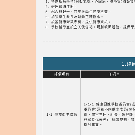
3. 特殊疾病學童(例如氣喘、心臟病、肢障等)照護
4. 辦理預防注射。
5. 配合辦理一、四年級學生健康檢查。
6. 加強學生飲食及運動正確觀念。
7. 設置健康衛教專欄，提供健康資訊。
8. 學校輔導室設立天使信箱，規劃親師活動，提供
1.
評價項目
子項目
1-1-1 健康促進學校委員會(
委員會)涵蓋不同處室成員(包
1-1 學校衛生政策
長、處室主任、組長、護理師
與家長代表等)，統籌規劃、
檢討事宜。