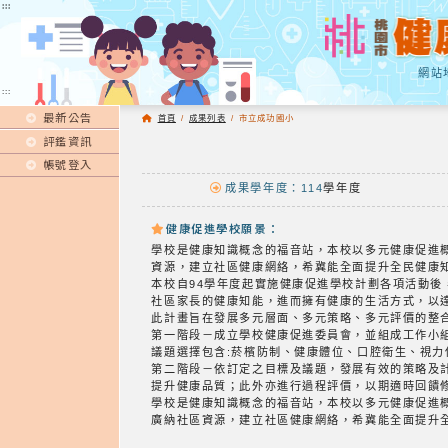
:::
:::
網站
:::
最新公告
首頁
/
成果列表
/
市立成功國小
評鑑資訊
帳號登入
成果學年度：114
學年度
健康促進學校願景：
學校是健康知識概念的福音站，本校以多元健康促進
資源，建立社區健康網絡，希冀能全面提升全民健康
本校自94學年度起實施健康促進學校計劃各項活動
社區家長的健康知能，進而擁有健康的生活方式，以
此計畫旨在發展多元層面、多元策略、多元評價的整
第一階段－成立學校健康促進委員會，並組成工作小
議題選擇包含:菸檳防制、健康體位、口腔衛生、視
第二階段－依訂定之目標及議題，發展有效的策略及
提升健康品質；此外亦進行過程評價，以期適時回饋
學校是健康知識概念的福音站，本校以多元健康促進
廣納社區資源，建立社區健康網絡，希冀能全面提升