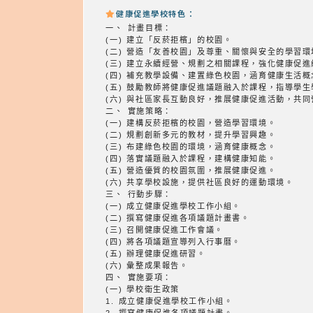
健康促進學校特色：
一、 計畫目標：
(一) 建立「反菸拒檳」的校園。
(二) 營造「友善校園」及尊重、關懷與安全的學習環
(三) 建立永續經營、規劃之相關課程，強化健康促
(四) 補充教學設備、建置綠色校園，涵育健康生活概
(五) 鼓勵教師將健康促進議題融入於課程，指導學
(六) 與社區家長互動良好，推展健康促進活動，共
二、 實施策略：
(一) 建構反菸拒檳的校園，營造學習環境。
(二) 規劃創新多元的教材，提升學習興趣。
(三) 布建綠色校園的環境，涵育健康概念。
(四) 落實議題融入於課程，建構健康知能。
(五) 營造優質的校園氛圍，推展健康促進。
(六) 共享學校設施，提供社區良好的運動環境。
三、 行動步驟：
(一) 成立健康促進學校工作小組。
(二) 撰寫健康促進各項議題計畫書。
(三) 召開健康促進工作會議。
(四) 將各項議題宣導列入行事曆。
(五) 辦理健康促進研習。
(六) 彙整成果報告。
四、 實施要項：
(一) 學校衛生政策
1. 成立健康促進學校工作小組。