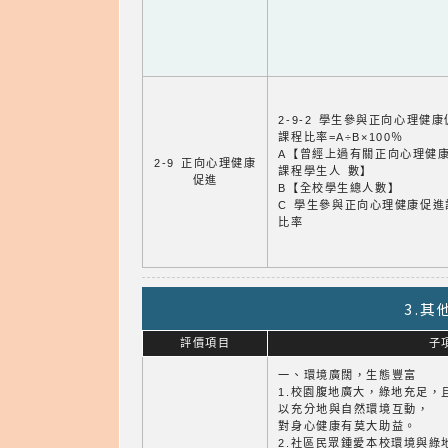
2-9-2 學生參與正向心理健
課程比率=A÷B×100％
A【曾經上過有關正向心理健
2-9 正向心理健康
課程學生人 數】
促進
B【全校學生總人數】
C 學生參與正向心理健康促進
比率
3.
評價項目
子
一、環境廣闊，生態豐富
1.校園腹地廣大，綠地充足，
以充分地與自然環境互動，
對身心健康有莫大助益。
2.社區民眾鍾愛本校環境與綠