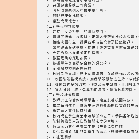
2. 撰寫健康促進各項議題計畫。
3. 召開健康促進工作會議。
4. 將各項議題列入學校重要行事。
5. 辦理健康促進研習。
6. 彙整成果報告。
(二) 學校物質環境
1. 建立「反菸拒檳」的清新校園。
2. 每週班級漂白水擦拭、定期水溝疏通及校園消毒
3. 管控校園衛生，提供各項衛生設備及防疫物品。
4. 設置健康促進專欄，提供正確的飲食習慣及規律
5. 充足的飲水設備並定期檢測。
6. 教室足夠的照明設備。
7. 依據學生身高提供合適的課桌椅。
8. 定期檢視校園遊樂器材。
9. 校園危險區域，貼上防撞護條，並於樓梯裝設防護
10. 校園裝設監視系統，廁所裝設緊急逃生鈴，以確
11. 校園設置足夠的大小便器及洗手設備，並加強無
12. 資源分類回收，倡導節能減碳，營造永續校園。
(三) 學校社會環境
1. 教師以正向管教輔導學生，建立友善校園氣氛。
2. 推展品格教育，健康生活透過獎勵制度實踐於生活
3. 擬定重大事件因應計畫。
4. 校內成立學生自治市及環保小志工，參與各項活
5. 防制藥物濫用及衛教相關法令的宣導。
6. 協助無力支付午餐學生提出午餐免費申請。
7. 提供輪椅並協助特殊學生的需求。建造無障礙廁
(四) 社區關係