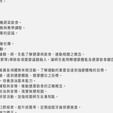
作。
有機蔬菜飲食。
果樹與教學課程。
水果的認識。
課後社團。
運動。
，讓親、師、生能了解健康與飲食、運動相關之概念。
聖誕節等)舉辦各項健康議題融入，讓師生能明瞭健康體能及健康飲食觀
與推廣各項體育休閒活動，了解運動的重要並達到強健體魄的目標。
推展，達到健康體能、健康體位之目標。
學，培養游泳基本能力。
育課程與宣導，推動健康飲食的正確概念。
害防治與宣導，落實無煙校園。
師研習活動，加強校園師生反毒知能。
行口腔檢查，提升就醫率，定期追蹤牙齒保健進度。
與視力矯正。