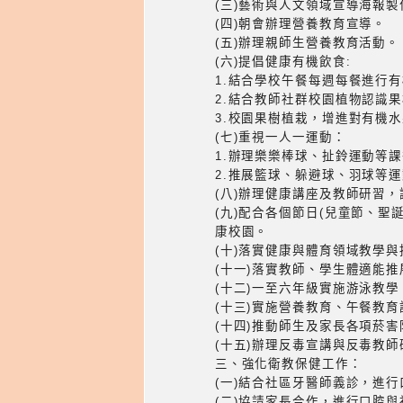
(三)藝術與人文領域宣導海報製
(四)朝會辦理營養教育宣導。
(五)辦理親師生營養教育活動。
(六)提倡健康有機飲食:
1.結合學校午餐每週每餐進行
2.結合教師社群校園植物認識
3.校園果樹植栽，增進對有機
(七)重視一人一運動：
1.辦理樂樂棒球、扯鈴運動等
2.推展籃球、躲避球、羽球等
(八)辦理健康講座及教師研習
(九)配合各個節日(兒童節、
康校園。
(十)落實健康與體育領域教學
(十一)落實教師、學生體適能
(十二)一至六年級實施游泳教
(十三)實施營養教育、午餐教
(十四)推動師生及家長各項菸
(十五)辦理反毒宣講與反毒教
三、強化衛教保健工作：
(一)結合社區牙醫師義診，進
(二)協請家長合作，進行口腔