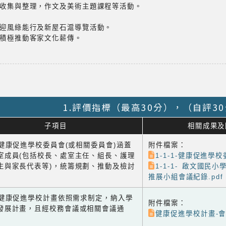
料收集與整理，作文及美術主題課程等活動。
馬迎風綠能行及新屋石滬導覽活動。
，積極推動客家文化薪傳。
1.評價指標（最高30分），（自評3
子項目
相關成果及
1 健康促進學校委員會(或相關委員會)涵蓋
附件檔案：
室成員(包括校長、處室主任、組長、護理
1-1-1-健康促進學校
生與家長代表等)，統籌規劃、推動及檢討
1-1-1- 啟文國民
推展小組會議紀錄.pdf
-2 健康促進學校計畫依照需求制定，納入學
附件檔案：
發展計畫，且經校務會議或相關會議通
健康促進學校計畫-