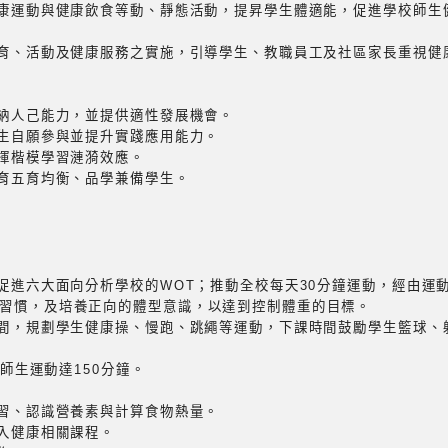
健康運動與健康飲食等動、靜態活動，提昇學生體適能，促進學校師生
教育、活動及健康服務之實施，引導學生、教職員工及社區家長重視健
悅納人己能力，並提供適性發展機會。
學生自願參與並提升實踐應用能力。
發揮楷模學習漣漪效應。
培育五育均衡、品學兼備學生。
康促進六大面向分析學校的WOT；推動全校每天30分鐘運動，經由運
習慣，及培養正向的體型意識，以達到控制體重的目標。
時間，規劃學生健康操、慢跑、跳繩等運動，下課時間鼓勵學生籃球、
週師生運動達150分鐘。
學習、認識營養素與計算食物熱量。
融入健康相關課程。