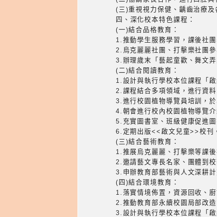
(三)重視視力保健、齲齒治療
四、深化校本特色課程：
(一)結合品格教育：
1.推動學生服務學習，課後社
2.烏克麗麗社團、打擊樂社團
3.辦理歲末「藝起童歡、舞文
(二)結合閱讀教育：
1.設計與執行學校本位課程「
2.課程結合多項領域，進行資
3.進行校園植物導覽員培訓，
4.朝會進行校內校園植物導覽
5.充實圖書室、班級健康促進
6.定期出版<<啟文兒童>>校刊
(三)結合藝術教育：
1.推展烏克麗麗、打擊樂等課
2.邀請藝文專長名家、團體到
3.申辦教育部藝術與人文深耕
(四)結合環境教育：
1.落實情境佈置，資源回收、
2.推動教育部永續校園局部改
3.設計與執行學校本位課程「