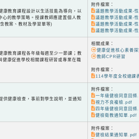
附件檔案：
-1 健康教育課程設計以生活技能為導向，以
議題教學活動成果-性平
中心的教學策略。授課教師應建置個人教
議題教學活動成果-性平
(含教案、教材及學習單等)
議題教學活動成果-性平
議題教學活動成果-性平
相關成果：
健康促進核心素養探
-2 健康教育課程各年級每週至少一節課；教
教師CPR研習
與健康促進學校相關課程研習或專業在職
附件檔案：
114學年度全校總課表
附件檔案：
一年級健檢同意回條.p
-1 提供健康檢查，事前對學生說明，並通知
視力不良複檢.pdf
四年級健檢同意回條.p
健檢衛教通知單.pdf
附件檔案：
健檢結果通知單.pdf