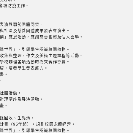
及各項防疫工作。
團表演與弱勢團體同樂。
參與社區及慈善團體成果發表會演出。
弄樂」感恩活動，感謝慈善團體及個人善舉。
啟綠世界」，引導學生認識校園植物。
料收集與整理，作文及美術主題課程等活動。
於學校辦理各項活動時為來賓作導覽。
介紹，培養學生發表能力。
圖書。
。
後社團活動。
校辦理講座及展演活動。
計畫。
廚餘回收、生態池。
造計畫（95年起），規劃校園永續經營。
啟綠世界」，引導學生認識校園植物。