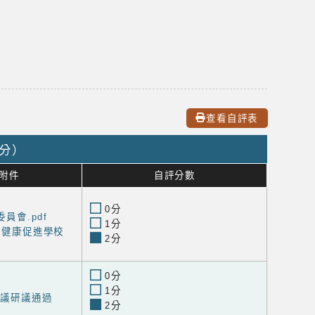
查看自評表
0分）
附件
自評分數
0分
委員會.pdf
1分
小學健康促進學校
2分
0分
1分
會議研議通過
2分