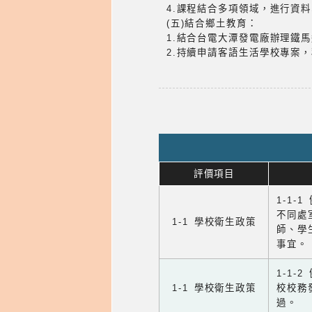
4.課程結合多項領域，進行資
(五)結合鄉土教育：
1.結合台電大潭發電廠辦理鐵
2.持續申請客語生活學校專案
評價項目
1-1-
不同處
1-1 學校衛生政策
師、學
事宜。
1-1
1-1 學校衛生政策
校校務
過。