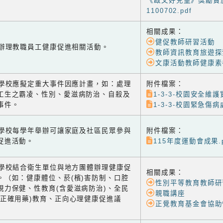
《啟文好兒童》獎勵實
1100702.pdf
相關成果：
健促教師研習活動
-2 辦理教職員工健康促進相關活動。
教師資訊教育旅遊探
文康活動教師健康素
-3 學校應擬定重大事件因應計畫，如：處理
附件檔案：
工生之霸凌、性別、愛滋病防治、自殺及
1-3-3-校園安全維護
事件。
1-3-3-校園緊急傷病
-1 學校每學年舉辦可讓家庭及社區民眾參與
附件檔案：
促進活動。
115年度運動會成果.p
-2 學校結合衛生單位與地方團體辦理健康促
相關成果：
。（如：健康體位、菸(檳)害防制、口腔
性別平等教育教師研
視力保健、性教育(含愛滋病防治)、全民
親職講座
含正確用藥)教育、正向心理健康促進議
正覺教育基金會協助