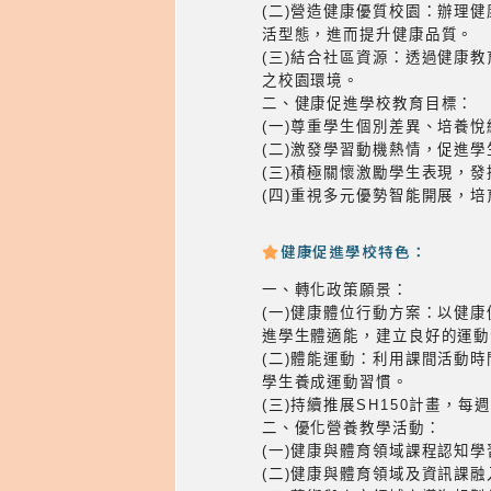
(二)營造健康優質校園：辦理
活型態，進而提升健康品質。
(三)結合社區資源：透過健康
之校園環境。
二、健康促進學校教育目標：
(一)尊重學生個別差異、培養
(二)激發學習動機熱情，促進
(三)積極關懷激勵學生表現，
(四)重視多元優勢智能開展，
健康促進學校特色：
一、轉化政策願景：
(一)健康體位行動方案：以健
進學生體適能，建立良好的運動
(二)體能運動：利用課間活動
學生養成運動習慣。
(三)持續推展SH150計畫，每
二、優化營養教學活動：
(一)健康與體育領域課程認知
(二)健康與體育領域及資訊課