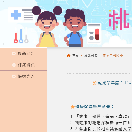
:::
:::
:::
最新公告
首頁
/
成果列表
/
市立自強國小
評鑑資訊
帳號登入
成果學年度：114
健康促進學校願景：
1.「健康、優質、有品、卓越
2.讓健康的概念深植於每一位
3.將健康促進的相關議題融入