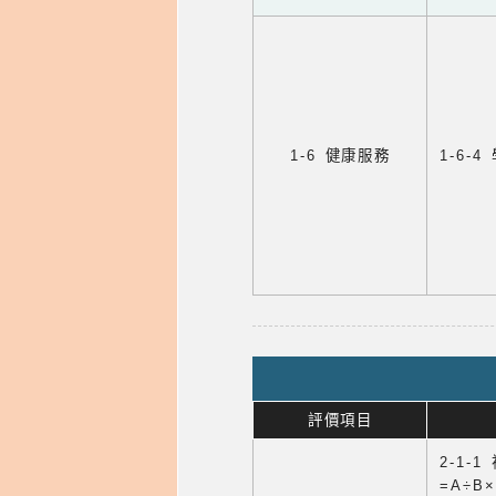
1-6 健康服務
1-6
評價項目
2-1-
=A÷B