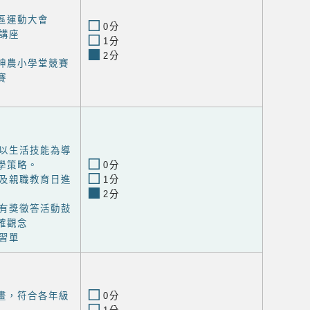
社區運動大會
0分
講座
1分
2分
藥神農小學堂競賽
賽
以生活技能為導
學策略。
0分
及親職教育日進
1分
2分
有獎徵答活動鼓
確觀念
習單
計畫，符合各年級
0分