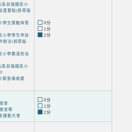
山區自強國民小
設置要點(核章版
小學生獎勵與管
0分
1分
民小學學生申訴
2分
作辦法(核章版
民小學霸凌防治
山區自強國民小
f
小緊急傷病要
0分
檢查
1分
進宣導
2分
社區運動大會