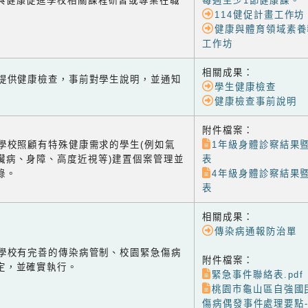
與健康促進學校相關課程研習或專業在職
每週至少1節健康課。
114健促計畫工作坊
健康與體育領域素養
工作坊
相關成果：
-1 提供健康檢查，事前對學生說明，並通知
學生健康檢查
健康檢查事前說明
附件檔案：
-2 學校照顧有特殊健康需求的學生(例如氣
1年級身體診察結果
臟病、身障、高度近視等)建置個案管理並
表
錄。
4年級身體診察結果
表
相關成果：
傳染病通報防治單
-3 學校有完善的傳染病管制、校園緊急傷病
附件檔案：
定，並確實執行。
緊急事件聯絡表.pdf
桃園市龜山區自強國
傷病偶發事件處理要點-公