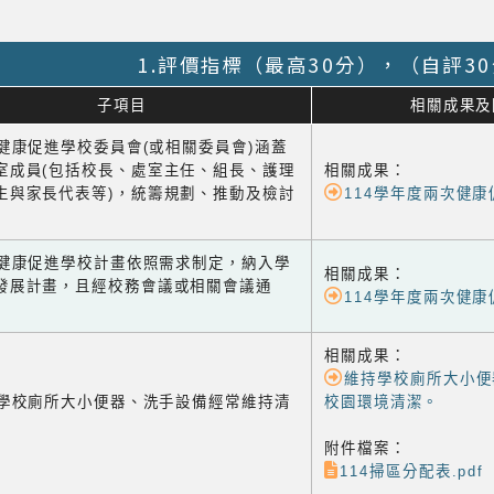
1.評價指標（最高30分），（自評3
子項目
相關成果及
1 健康促進學校委員會(或相關委員會)涵蓋
室成員(包括校長、處室主任、組長、護理
相關成果：
生與家長代表等)，統籌規劃、推動及檢討
114學年度兩次健
-2 健康促進學校計畫依照需求制定，納入學
相關成果：
發展計畫，且經校務會議或相關會議通
114學年度兩次健
相關成果：
維持學校廁所大小便
-1 學校廁所大小便器、洗手設備經常維持清
校園環境清潔。
附件檔案：
114掃區分配表.pdf