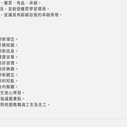
康、優質、有品、卓越。
生活，並創造優質學習環境。
理，並讓其有超越自我的卓越表現。
康新理念。
菸檳校園。
康新訊息。
健康宣導。
動好習慣。
動好興趣。
康新觀念。
康的知能。
食均衡觀。
學生安心學習。
加強議題重點。
關照校園教職員工生及志工。