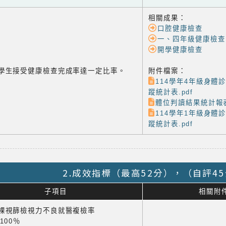
相關成果：
口腔健康檢查
一、四年級健康檢查
開學健康檢查
-4 學生接受健康檢查完成率達一定比率。
附件檔案：
114學年4年級身體
蹤統計表.pdf
體位判讀結果統計報表
114學年1年級身體
蹤統計表.pdf
2.成效指標（最高52分），（自評4
子項目
相關附
1 裸視篩檢視力不良就醫複檢率
×100％