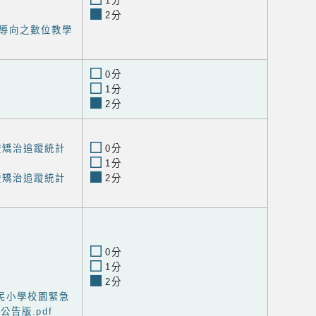
1分
2分
導向之數位教學
0分
1分
2分
暨矯治追蹤統計
0分
1分
暨矯治追蹤統計
2分
0分
1分
2分
民小學校園緊急
告版.pdf