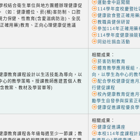
運動會中庭闖關
-2 學校結合衛生單位與地方團體辦理健康促
114學年度校慶暨
。（如：健康體位、菸(檳)害防制、口腔
健康飲食暨正確用藥
視力保健、性教育(含愛滋病防治)、全民
教職員健保研習
含正確用藥)教育、正向心理健康促進議
參加114年正確用
114學年度健康操競
同幼社捐血活動
相關成果：
菸害防制教育
體育教學應用模組，
-1 健康教育課程設計以生活技能為導向，以
向，以學生為中心的教
中心的教學策略。授課教師應建置個人教
配合學校健康促進月
(含教案、教材及學習單等)
行健促課程
校內健康教育促進月
勵學生自發參與探索正
健康促進課程優良學
相關成果：
健康促進講座
-2 健康教育課程各年級每週至少一節課；教
本校114年度課程