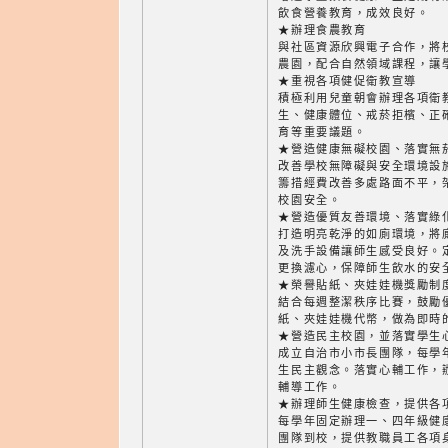
飲食營養教育，成效良好。
★辦理食農教育
與社區資源欣興電子合作，將
農園，配合自然領域課程，讓
★重視各項健促衛教宣導
積極利用兒童朝會辦理各項衛
生、健康體位、戒菸拒檳、正
育等重要議題。
★營造健康無礙校園、落實無
改善學校無障礙與安全環境設
籌措經費改善多處路面不平，
校園安全。
★營造優質友善環境、落實綠
打造明亮乾淨的如廁環境，將
及洗手設備讓師生感受良好。
更換濾心，保障師生飲水的安
★榮譽貼紙、夾娃娃機獎勵制
結合每週整潔秩序比賽，鼓勵
紙、夾娃娃機代幣，做為即時
★營造民主校園，並落實學生
成立自治市小市長團隊，每學
生民主觀念。落實心輔工作，
輔導工作。
★辦理師生健康檢查，提供各
每學年固定辦理一、四年級健
團隊到校，提供教職員工各項