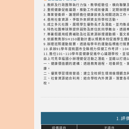
1.教師及行政團隊執行力強，教學經驗佳，橫向聯繫
2.重視健康促進議題，推動工作成效優異：定期辦理
3.專業營養師、護理師擔任健康飲食及相關諮詢工作
4.善用社會資源，爭取外來師資支持學校活動。
5.成立多元社團，展現學生優勢長才及潛能，並均衡
6.特色社團棒球隊提供弱勢及原住民同學舞台，透過
7.寒暑假運用經費補助及社區資源辦理運動類、藝文
8.依據教育部SH150運動計畫以規劃本校促進學
9.辦理班際運動競賽，透過每學年的運動指標進行競
10.承辦91學年度桃園市全縣視力保健工作考評、10
11.擔任101~110學年度健康促進中心議題學校，
由上可見幸福國小辦理健促活動之潛能，並藉以打造
一、健康價值觀的建構：透過教育過程，培養師生、
康。
二、優質學習環境營造：建立全校師生環境倫理觀念
三、社會資源結合利用：結合學校內外資源，落實各
校。
1.
評價項目
子項目