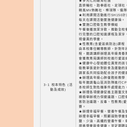
★多元化的體育社團
直排輪社、跆拳道社、足球社
韓風MV熱舞社、棒球隊、儀
★利用課間活動進行SH150計
每天在課間活動實施健康操。
★實施口腔衛生教學模組
午餐後播放潔牙歌，推動全校
行完整的口腔知識課程及潔牙
現優異的學童。
★性教育(含愛滋病防治)課程
由本校專任輔導教師，針對年
程，邀請講師辦理高年級青春
會獲教育局講師到校進行愛滋
★健康中心發給體位異常的孩
衛教單張是針對飲食及運動的
請家長共同協助配合孩子的健
★辦理高年級心肺復甦術教學
每年邀請龜山區消防隊進行C
3-1 校本特色 (活
本校師生對危機事件處理能力
動及成效)
★辦理各項健康促進主題藝文
積極舉辦視力保健議題、口腔
害防治議題、反毒、性教育(愛
賽。
★辦理幸福早餐、營養午餐及
辦理幸福早餐，照顧弱勢學童
鹽、少油、高纖的營養午餐，
增進學童飲食健康。並定期聘