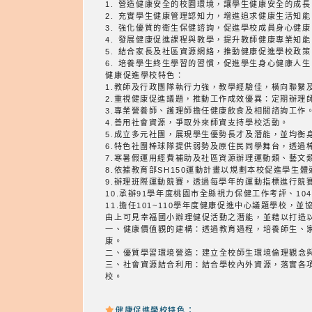
1. 營造健康安全的校園環境，讓學生健康安全的成長
2. 充實學生健康管理認知力，增進追求健康生活知能
3. 強化優質的衛生保健諮詢，促進學校成員身心健康
4. 發展健康促進課程與教學，提升教師健康專業知能
5. 結合家長及社區資源網絡，推動健康促進學校政策
6. 培養學生終生學習的習慣，促進學生身心健康人生
健康促進學校特色：
1.教師及行政團隊執行力強，教學經驗佳，橫向聯繫
2.重視健康促進議題，推動工作成效優異：定期辦理
3.專業營養師、護理師擔任健康飲食及相關諮詢工作
4.善用社會資源，爭取外來師資支持學校活動。
5.成立多元社團，展現學生優勢長才及潛能，並均衡
6.特色社團棒球隊提供弱勢及原住民同學舞台，透過
7.寒暑假運用經費補助及社區資源辦理運動類、藝文
8.依據教育部SH150運動計畫以規劃本校促進學
9.辦理班際運動競賽，透過每學年的運動指標進行競
10.承辦91學年度桃園市全縣視力保健工作考評、10
11.擔任101~110學年度健康促進中心議題學校，
由上可見幸福國小辦理健促活動之潛能，並藉以打造
一、健康價值觀的建構：透過教育過程，培養師生、
康。
二、優質學習環境營造：建立全校師生環境倫理觀念
三、社會資源結合利用：結合學校內外資源，落實各
校。
健康促進學校特色：