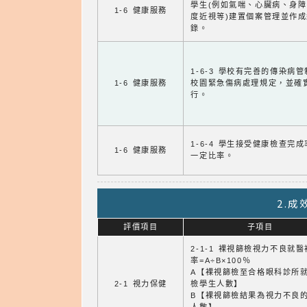
學生(例如氣喘、心臟病、身
1-6 健康服務
度近視等)建置個案管理並作成
錄。
1-6-3 學校有完善的傳染病
1-6 健康服務
校園緊急傷病處理規定，並確
行。
1-6-4 學生接受健康檢查完
1-6 健康服務
一定比率。
2.
評價項目
子項目
2-1-1 裸視篩檢視力不良就
率=A÷B×100％
A【裸視篩檢至合格眼科診所
2-1 視力保健
檢學生人數】
B【裸視篩檢結果為視力不良