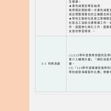
生健康。
★書色減重宣導及抽測
每學期定期辦理一次書色減重
成定期整理書包的正確觀念與
★學校主動與社區建立策略聯
社區志工協助交通導護工作、
作、庭園美化綠化工作、圖書
友善的學習環境 。
(1)113學年度教育部國民
育介入輔導計畫」「網紅就是
3-2 特殊貢獻
優。
(2)「114學年度健康促進學
學校創意海報製作比賽」榮獲