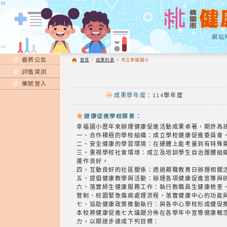
:::
:::
網站
:::
最新公告
首頁
/
成果列表
/
市立幸福國小
評鑑資訊
帳號登入
成果學年度：114
學年度
健康促進學校願景：
幸福國小歷年來辦理健康促進活動成果卓著，期許為
一、合作積極的學校組織：成立學校健康促進委員會
二、安全健康的學習環境：在硬體上能考量到有特殊
三、重視學校社會環境：成立及培訓學生自治團體組
運作良好。
四、互動良好的社區關係：透過親職教育日辦理相關
五、提倡健康教學與活動：辦理各項健康促進宣導與
六、落實師生健康服務工作：執行教職員生健康檢查
管制、校園緊急傷病處理流程，落實健康中心的功能
七、協助健康政策推動執行：與各中心學校形成健促
本校將健康促進七大議題分佈在各學年中宣導健康概
力，以期逐步達成下列目標：