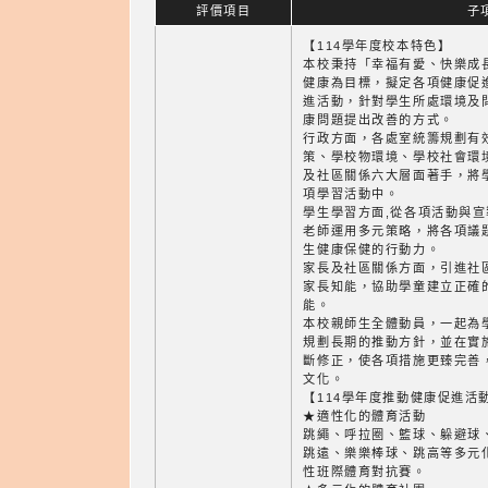
評價項目
子
【114學年度校本特色】
本校秉持「幸福有愛、快樂成
健康為目標，擬定各項健康促
進活動，針對學生所處環境及
康問題提出改善的方式。
行政方面，各處室統籌規劃有
策、學校物環境、學校社會環
及社區關係六大層面著手，將
項學習活動中。
學生學習方面,從各項活動與
老師運用多元策略，將各項議
生健康保健的行動力。
家長及社區關係方面，引進社
家長知能，協助學童建立正確
能。
本校親師生全體動員，一起為
規劃長期的推動方針，並在實
斷修正，使各項措施更臻完善
文化。
【114學年度推動健康促進活
★適性化的體育活動
跳繩、呼拉圈、籃球、躲避球
跳遠、樂樂棒球、跳高等多元
性班際體育對抗賽。