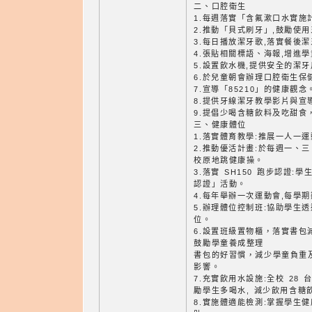
二、口腔衛生
1.每週落實「含氟漱口水實施
2.推動「貝式刷牙」,鼓勵使
3.每日播放潔牙歌,落實餐後
4.張貼相關標語、海報,增進
5.設置飲水機,提供安全的潔
6.於兒童朝會辦理口腔衛生保
7.宣導「85210」的健康觀念
8.提供牙線潔牙教學影片與宣
9.提倡少喝含糖飲料及吃甜食
三、健康體位
1.落實體育教學:推展一人一
2.推動優活計畫:於每週一、
校原地跳健康操。
3.落實 SH150 跑步認證
認證」活動。
4.每年舉辦一次運動會,每學
5.辦理體位控制班:協助學生
位。
6.設置班級置物櫃，落實書包
鼓勵學童養成整理
書包的好習慣，減少學童負重
影響。
7.充實飲用水設施:全校 28 
勵學生多喝水, 減少飲用含糖
8.實施體適能檢測:掌握學生