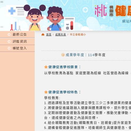
:::
:::
網站
:::
最新公告
首頁
/
成果列表
/
市立會稽國小
評鑑資訊
帳號登入
成果學年度：114
學年度
健康促進學校願景：
以學校教育為基點 家庭實踐為經線 社區營造為緯線 
健康促進學校特色：
學校教育:
1.透過課程及宣導活動建立學生三少二多樂蔬果的健
2.將健康促進議題融入健康與體育課程中，提升學
3.定期辦理健康運動及健康藝文競賽，推動兒童律
台，達成健康促進之內涵與目標。
4.結合親職教育活動(親職教育日、班親會)提升家
5.建構會稽健康促進團隊，培養親師生具健康理念、