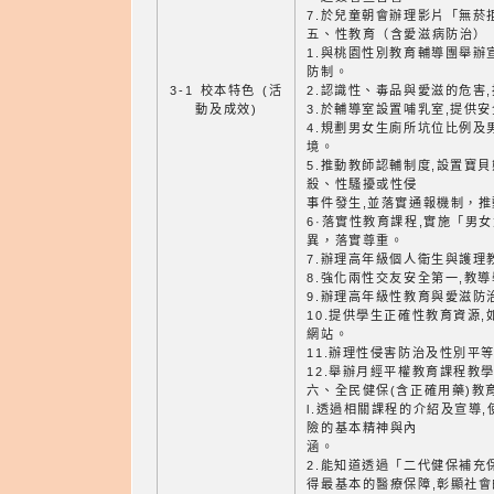
7.於兒童朝會辦理影片「無菸
五、性教育（含愛滋病防治）
1.與桃園性別教育輔導團舉辦
防制。
3-1 校本特色 (活
2.認識性、毒品與愛滋的危害
動及成效)
3.於輔導室設置哺乳室,提供
4.規劃男女生廁所坑位比例及
境。
5.推動教師認輔制度,設置寶
殺、性騷擾或性侵
事件發生,並落實通報機制，
6·落實性教育課程,實施「男
異，落實尊重。
7.辦理高年級個人衛生與護理
8.強化兩性交友安全第一,教
9.辦理高年級性教育與愛滋防
10.提供學生正確性教育資源
網站。
11.辦理性侵害防治及性別平
12.舉辦月經平權教育課程教
六、全民健保(含正確用藥)教
l.透過相關課程的介紹及宣導
險的基本精神與內
涵。
2.能知道透過「二代健保補充
得最基本的醫療保障,彰顯社