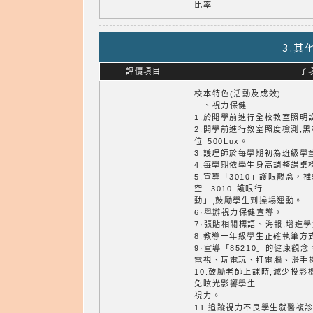
比率
3.
評價項目
子
校本特色(活動及成效)
一、視力保健
1.於開學前進行全校教室照明
2.開學前進行教室照度檢測,黑板 
位 500Lux。
3.護理師於每學期初為班級學
4.每學期依學生身高調整課桌
5.宣導「3010」護眼觀念，推
空--3010 護眼行
動」,鼓勵學生到操場運動。
6·舉辦視力保健宣導。
7·張貼相關標語、海報,增進
8.教導一年級學生正確執筆方
9·宣導「85210」的健康觀
電視、玩電玩、打電腦、滑手
10.鼓勵老師上課時,減少投影
免眩光影響學生
視力。
11.追蹤視力不良學生就醫複