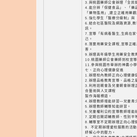
3.與桃園藥師公會辦理「全民
4.能分辨「保健食品」、「藥
「藥物濫用」,建立正確用藥觀
5.強化學生「醫療分級制」與
6.結合社區醫院及網路資源,
訊。
7.宣導「有病看醫生,生病在
己。
8.落實用藥安全課程,宣導正
害。
9.辦理高年級學生用藥安全教
10.桃園藥師公會藥師到校宣
11.參與桃園市舉辦的神農小
七、正向心理健康促進
1.辦理校內教師正向心理健康
2.辦理品格教育宣導、品格之
3.利用班親會及兒童朝會辦理
合藝術與人文課程
製作海報標語。
4.辦理教師增能研習—兒童青
5.辦理教師輔導知能研習。
6.兒童權利公約宣導教師增能
7.定期召開認輔教師、性別平
8.輔導室不定期辦理正向心理
9. 不定期辦理愛校服務的活
紓解心中的壓力。