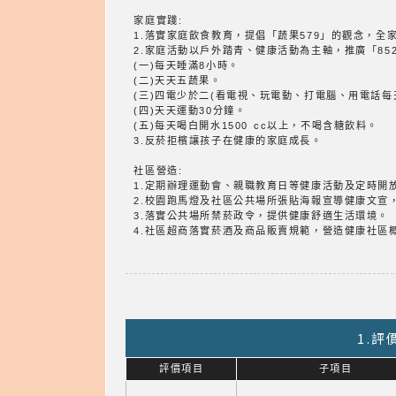
家庭實踐:
1.落實家庭飲食教育，提倡「蔬果579」的觀念，全
2.家庭活動以戶外踏青、健康活動為主軸，推廣「85
(一)每天睡滿8小時。
(二)天天五蔬果。
(三)四電少於二(看電視、玩電動、打電腦、用電話每
(四)天天運動30分鐘。
(五)每天喝白開水1500 cc以上，不喝含糖飲料。
3.反菸拒檳讓孩子在健康的家庭成長。
社區營造:
1.定期辦理運動會、親職教育日等健康活動及定時開
2.校園跑馬燈及社區公共場所張貼海報宣導健康文宣
3.落實公共場所禁菸政令，提供健康舒適生活環境。
4.社區超商落實菸酒及商品販賣規範，營造健康社區
1.
評價項目
子項目