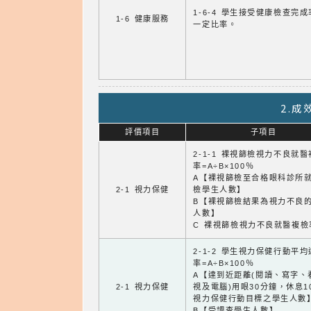
1-6-4 學生接受健康檢查完
1-6 健康服務
一定比率。
2.
評價項目
子項目
2-1-1 裸視篩檢視力不良就
率=A÷B×100％
A【裸視篩檢至合格眼科診所
2-1 視力保健
檢學生人數】
B【裸視篩檢結果為視力不良
人數】
C 裸視篩檢視力不良就醫複檢
2-1-2 學生視力保健行動平
率=A÷B×100％
A【達到近距離(閱讀、寫字、
2-1 視力保健
視及電腦)用眼30分鐘，休息1
視力保健行動目標之學生人數
B【受調查學生人數】