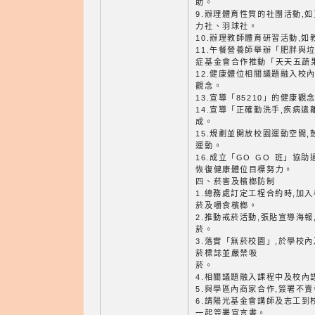
助。
9.辦理體育性質的社團活動,
力社、羽球社。
10.辦理教師體育研習活動,
11.午餐營養師舉辦「肥胖與
症基金會合作推動「天天五蔬
12.健康體位相關議題融入校
觀念。
13.宣導「85210」的健康觀
14.宣導「正確勤洗手,疾病遠
成。
15.規劃並開放校園運動空間
運動。
16.成立「GO GO 班」協
恢復健康體位目標努力。
四、菸害及檳榔防制
1.總務處訂定工程合約時,加
菸及嚼食檳榔。
2.推動戒菸活動,張貼宣導海
菸。
3.落實「無菸校園」,於學校
菸標誌並嚴禁吸
菸。
4.相關議題融入課程中及校內
5.與學區內商家合作,簽署不
6.請陽光基金會講師及志工到
一起簽署宣言書。