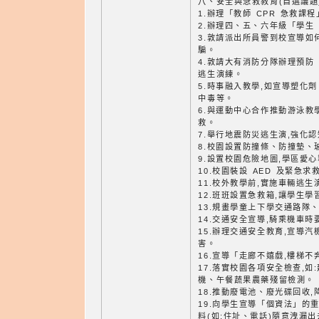
八、安全與急救教育(自選議題
1.辦理「教師 CPR 急救課
2.辦理四、五、六年級「學生 
3.敦請派出所員警到校宣導如
騙。
4.敦請大有消防分隊辦理預防
逃生演練。
5.時事融入教學,如宣導塑化
中毒等。
6.與運動中心合作推動游泳教
救。
7.舉行地震防災逃生演,強化
8.校園設置防撞條、防撞墊、
9.設置校園危險地圖,學區愛心
10.校園裝設 AED 及緊急求
11.校外教學前,實施車輛逃生
12.班班設置急救箱,讓學生
13.規畫學童上下學交通路隊
14.交通安全宣導,騎乘機車
15.辦理交通安全教育,宣導
害。
16.宣導「走廊不嬉戲,樓梯不
17.落實校園各項安全檢查,
機、午餐蔬果農藥殘留檢測。
18.推動廢電池、廢光碟回收
19.向學生宣導「個資法」的
料(如:住址、電話)隨意洩漏