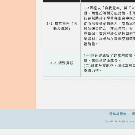
EQ課程以「自我覺察」與「
戲、角色扮演與分組討論，引
旨在幫助孩子學習在衝突中同
3-1 校本特色 (活
從而培養穩定情緒力，成為掌
動及成效)
教師研習結合「核心伸展」與
與瑜伽，有效舒緩久站教學的
業器材，讓老師在教學空檔即
福能量。
(一)營造健康安全的校園環境
慣，讓學童健康成長。
3-2 特殊貢獻
(二)藉由藝文創作，增進本校
身體力行。
隱私權政策
|
CopyRight © Departmen