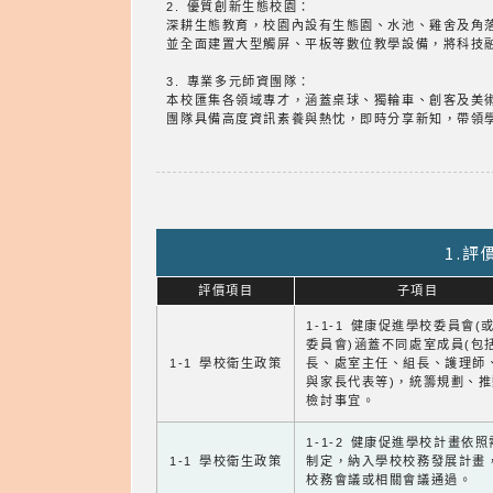
2. 優質創新生態校園：
深耕生態教育，校園內設有生態園、水池、雞舍及角
並全面建置大型觸屏、平板等數位教學設備，將科技
3. 專業多元師資團隊：
本校匯集各領域專才，涵蓋桌球、獨輪車、創客及美
團隊具備高度資訊素養與熱忱，即時分享新知，帶領
1.
評價項目
子項目
1-1-1 健康促進學校委員會(
委員會)涵蓋不同處室成員(包
1-1 學校衛生政策
長、處室主任、組長、護理師
與家長代表等)，統籌規劃、
檢討事宜。
1-1-2 健康促進學校計畫依
1-1 學校衛生政策
制定，納入學校校務發展計畫
校務會議或相關會議通過。