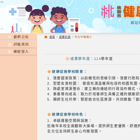
:::
:::
網站
:::
最新公告
首頁
/
成果列表
/
市立中埔國小
評鑑資訊
帳號登入
成果學年度：114
學年度
健康促進學校願景：
1. 落實國家政策：以前瞻性的思維引領，落實行
2. 型塑友善校園： 營造充滿溫暖與包容的校園
3. 跨處室資源整合：建立橫向連結的行政協作模
4. 素養導向成長：致力於培養師生具備正確的健
5. 親師生社共榮：緊密結合社區資源，共同推動
健康促進學校特色：
1. 卓越運動空間與設施：
近幾年本校全面翻新大操場，提供師生更優質、舒適
全方位支持師生身心均衡發展。