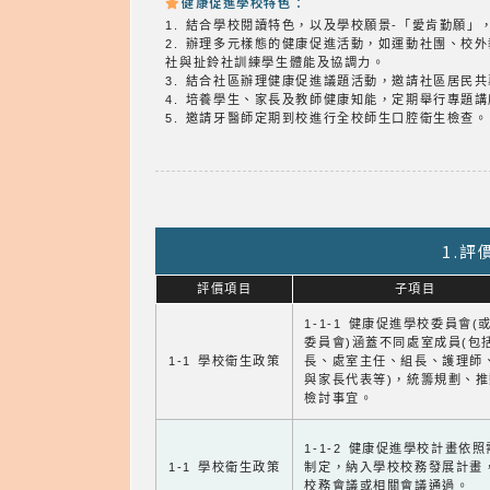
健康促進學校特色：
1. 結合學校閱讀特色，以及學校願景-「愛肯勤願」
2. 辦理多元樣態的健康促進活動，如運動社團、校
社與扯鈴社訓練學生體能及協調力。
3. 結合社區辦理健康促進議題活動，邀請社區居民
4. 培養學生、家長及教師健康知能，定期舉行專題
5. 邀請牙醫師定期到校進行全校師生口腔衛生檢查。
1.
評價項目
子項目
1-1-1 健康促進學校委員會(
委員會)涵蓋不同處室成員(包
1-1 學校衛生政策
長、處室主任、組長、護理師
與家長代表等)，統籌規劃、
檢討事宜。
1-1-2 健康促進學校計畫依
1-1 學校衛生政策
制定，納入學校校務發展計畫
校務會議或相關會議通過。