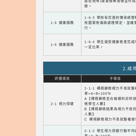
度近視等)建置個案管理並作成
錄。
1-6-3 學校有完善的傳染病
1-6 健康服務
校園緊急傷病處理規定，並確
行。
1-6-4 學生接受健康檢查完
1-6 健康服務
一定比率。
2.
評價項目
子項目
2-1-1 裸視篩檢視力不良就
率=A÷B×100％
A【裸視篩檢至合格眼科診所
2-1 視力保健
檢學生人數】
B【裸視篩檢結果為視力不良
人數】
C 裸視篩檢視力不良就醫複檢
2-1-2 學生視力保健行動平