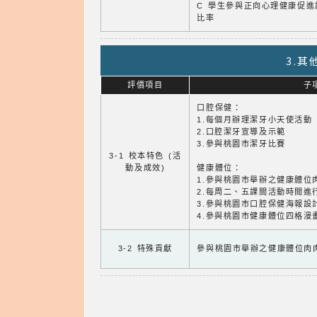
C 學生參與正向心理健康促進
比率
3.
評價項目
子
口腔保健：
1.每個月辦理潔牙小天使活動
2.口腔潔牙宣導及示範
3.參與桃園市潔牙比賽
3-1 校本特色 (活
動及成效)
健康體位：
1.參與桃園市舉辦之健康體位
2.每周二、五課間活動時間進
3.參與桃園市口腔保健海報設
4.參與桃園市健康體位四格漫
3-2 特殊貢獻
參與桃園市舉辦之健康體位肉