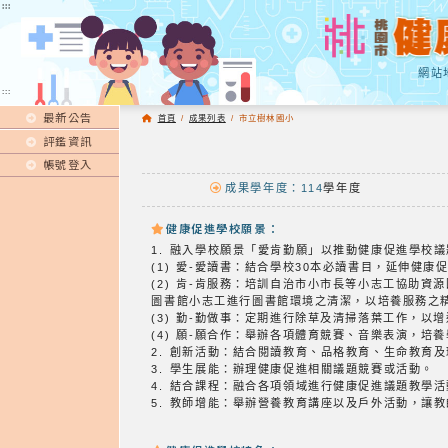
:::
:::
網站
:::
最新公告
首頁
/
成果列表
/
市立樹林國小
評鑑資訊
帳號登入
成果學年度：114
學年度
健康促進學校願景：
1. 融入學校願景「愛肯勤願」以推動健康促進學校議
(1) 愛-愛讀書：結合學校30本必讀書目，延伸健康
(2) 肯-肯服務：培訓自治市小市長等小志工協助資
圖書館小志工進行圖書館環境之清潔，以培養服務之
(3) 勤-勤做事：定期進行除草及清掃落葉工作，以
(4) 願-願合作：舉辦各項體育競賽、音樂表演，培
2. 創新活動：結合閱讀教育、品格教育、生命教育
3. 學生展能：辦理健康促進相關議題競賽或活動。
4. 結合課程：融合各項領域進行健康促進議題教學
5. 教師增能：舉辦營養教育講座以及戶外活動，讓