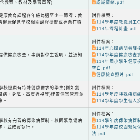
(含教案、教材及學習單等)
認識情緒.pdf
-2 健康教育課程各年級每週至少一節課；教
附件檔案：
與健康促進學校相關課程研習或專業在職
114學年度教職員工C
114年課程計畫.pdf
附件檔案：
114年心臟病問卷篩檢
-1 提供健康檢查，事前對學生說明，並通知
114學年度健康檢查實
114年國小學生健康
空白.pdf
健康檢查照片.pdf
-2 學校照顧有特殊健康需求的學生(例如氣
附件檔案：
臟病、身障、高度近視等)建置個案管理並
114學年度特殊疾病統計
錄。
114學年度學生個人疾
附件檔案：
-3 學校有完善的傳染病管制、校園緊急傷病
114學年度傳染病管制
定，並確實執行。
114學年度校園緊急
法.pdf