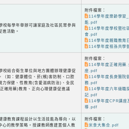
附件檔案：
114學年度樂齡學習
能.pdf
-1 學校每學年舉辦可讓家庭及社區民眾參與
114學年度學校暨社
促進活動。
會.pdf
114學年度親職教育日
114學年度祖孫共學營
附件檔案：
114學年度正確用藥
-2 學校結合衛生單位與地方團體辦理健康促
座.pdf
。（如：健康體位、菸(檳)害防制、口腔
114學年度長庚醫院
視力保健、性教育(含愛滋病防治)、全民
務.pdf
含正確用藥)教育、正向心理健康促進議
114學年度六年級職
記.pdf
114學年度CPR講
導.pdf
-1 健康教育課程設計以生活技能為導向，以
附件檔案：
中心的教學策略。授課教師應建置個人教
米食大集合.pdf