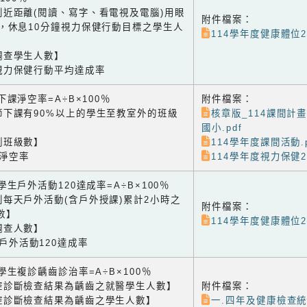
到近距離(閱讀、寫字、看電視及電腦)用眼
附件檔案：
鐘，休息10分鐘視力保健行動目標之學生人
114學年度健康體位2-1
調查學生人數】
視力保健行動平均達成率
3 下課淨空率=A÷B×100％
附件檔案：
節下課有90%以上的學生至教室外的班級
核章版_114課間計
國小.pdf
測班級數】
114學年度課間活動.p
課淨空率
114學年度視力保健2-1
4 學生戶外活動120達成率=A÷B×100％
到每天戶外活動(含戶外授課)累計2小時之
附件檔案：
數】
114學年度健康體位2-1
調查人數】
生戶外活動120達成率
1 學生複診齲齒診治率=A÷B×100％
腔診斷檢查結果為齲齒之就醫學生人數】
附件檔案：
腔診斷檢查結果為齲齒之學生人數】
一.四年及健康檢查統計