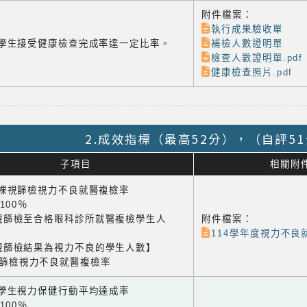
附件檔案：
執行成果驗收單
-4 學生接受健康檢查完成率達一定比率。
補檢人數證明單
檢查人數證明單.pdf
健康檢查照片.pdf
2.成效指標（最高52分），（自評5
子項目
相關附
1 裸視篩檢視力不良就醫複檢率
×100％
視篩檢至合格眼科診所就醫複檢學生人
附件檔案：
114學年度視力不良就
視篩檢結果為視力不良的學生人數】
視篩檢視力不良就醫複檢率
2 學生視力保健行動平均達成率
×100％