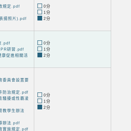
規定.pdf
0分
1分
揚照片).pdf
2分
.pdf
0分
PR研習.pdf
1分
健康促進相關活
2分
育委員會設置要
防治規定.pdf
0分
性騷擾或性霸凌
1分
2分
管教學生辦法
辦法.pdf
實施規定.pdf