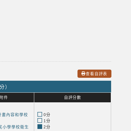
查看自評表
0分）
附件
自評分數
計畫內容和學校
0分
1分
民小學學校衛生
2分