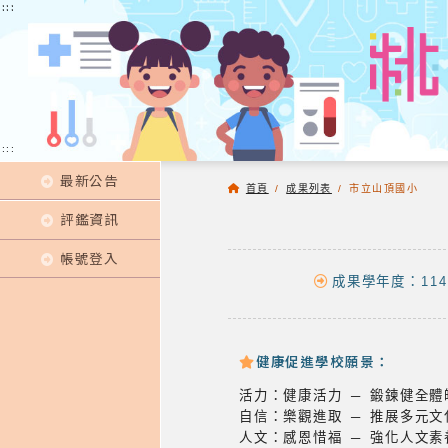
:::
:::
:::
最新公告
首頁
/
成果列表
/
市立山頂國小
評鑑資訊
帳號登入
成果學年度：114
健康促進學校願景：
活力：健康活力 ─ 鍛鍊健全
自信：樂觀進取 ─ 推展多元
人文：感恩惜福 ─ 強化人文