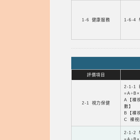
1-6 健康服務
1-6
評價項目
2-1-
=A÷B
A【裸
2-1 視力保健
數】
B【裸
C 裸
2-1-
=A÷B