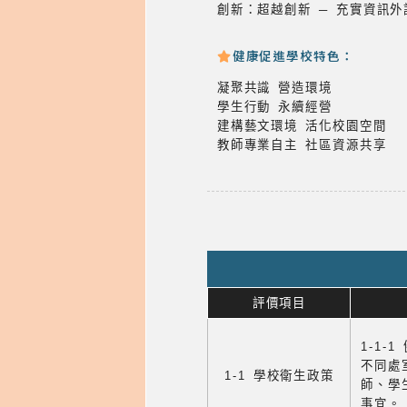
創新：超越創新 ─ 充實資訊
健康促進學校特色：
凝聚共識 營造環境
學生行動 永續經營
建構藝文環境 活化校園空間
教師專業自主 社區資源共享
評價項目
1-1-
不同處
1-1 學校衛生政策
師、學
事宜。