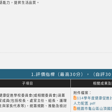
外語能力，提昇生活品質。
1.評價指標（最高30分），（自評3
子項目
相關成果及
附件檔案：
1 健康促進學校委員會(或相關委員會)涵蓋
114學年度健康促進
室成員(包括校長、處室主任、組長、護理
人力配置.pdf
生與家長代表等)，統籌規劃、推動及檢討
桃園市龜山區山頂國