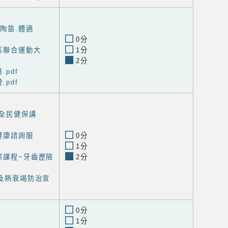
_陶笛.體適
0分
區聯合運動大
1分
2分
.pdf
.pdf
.全民健保講
健康諮詢服
0分
1分
探課程~牙齒歷險
2分
座及熱衰竭防治宣
0分
1分