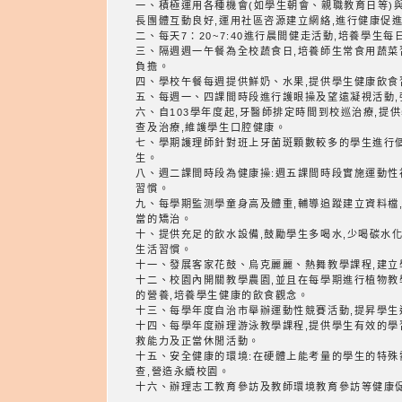
一、積極運用各種機會(如學生朝會、親職教育日等)與
長團體互動良好,運用社區咨源建立網絡,進行健康促
二、每天7：20~7:40進行晨間健走活動,培養學生
三、隔週週一午餐為全校蔬食日,培養師生常食用蔬菜
負擔。
四、學校午餐每週提供鮮奶、水果,提供學生健康飲食
五、每週一、四課間時段進行護眼操及望遠凝視活動,
六、自103學年度起,牙醫師排定時間到校巡治療,提
查及治療,維護學生口腔健康。
七、學期護理師針對班上牙菌斑顆數較多的學生進行
生。
八、週二課間時段為健康操:週五課間時段實施運動性
習慣。
九、每學期監测學童身高及體重,輔導追蹤建立資料檔
當的矯治。
十、提供充足的飲水設備,鼓勵學生多喝水,少喝碳水
生活習慣。
十一、發展客家花鼓、烏克麗麗、熱舞教學課程,建立
十二、校園內開關教學農園,並且在每學期進行植物教
的營養,培養學生健康的飲食觀念。
十三、每學年度自治市舉辦運動性競賽活動,提昇學生
十四、每學年度辦理游泳教學課程,提供學生有效的學
救能力及正當休閒活動。
十五、安全健康的環境:在硬體上能考量的學生的特殊
查,營造永續校園。
十六、辦理志工教育參訪及教師環境教育參訪等健康