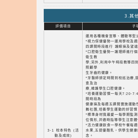
3.
評價項目
子
運用各種機會宣導、體驗等型式
*視力保健優勢一運用學校及週
四課間時段進行 護眼操及望
*口腔衛生優勢一護理師進行
衛生教
學;另外,利用中午時段教導四
照顧學
生牙齒的健康。
*牙醫師排定時間到校巡治療,
查及治
療,維護學生口腔健康。
*培養運動習慣一每天7:20-
間時段為
健康操及每週五課間實施運動
舞社團,培養學生運動的好習慣
*標準身材我最愛一每學期監測
位情形,并適時指導學生注意
*活力健康飲食一學校午餐每
3-1 校本特色 (活
水果,五提優酪乳，供學生健
動及成效)
念。