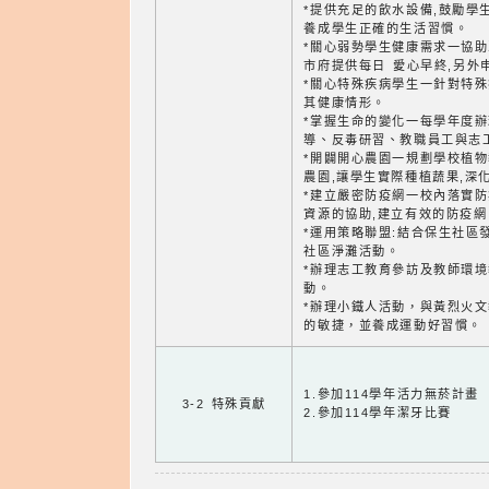
*提供充足的飲水設備,鼓勵學
養成學生正確的生活習慣。
*關心弱勢學生健康需求一協
市府提供每日 愛心早終,另外
*關心特殊疾病學生一針對特殊
其健康情形。
*掌握生命的變化一每學年度辦
導、反毒研習、教職員工與志
*開闢開心農園一規劃學校植物
農園,讓學生實際種植蔬果,深
*建立嚴密防疫網一校內落實防
資源的協助,建立有效的防疫網
*運用策略聯盟:結合保生社區
社區淨灘活動。
*辦理志工教育參訪及教師環
動。
*辦理小鐵人活動，與黃烈火
的敏捷，並養成運動好習慣。
1.參加114學年活力無菸計畫
3-2 特殊貢獻
2.參加114學年潔牙比賽