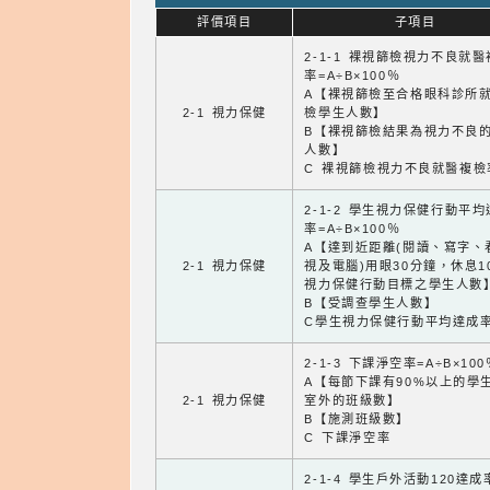
評價項目
子項目
2-1-1 裸視篩檢視力不良就
率=A÷B×100％
A【裸視篩檢至合格眼科診所
2-1 視力保健
檢學生人數】
B【裸視篩檢結果為視力不良
人數】
C 裸視篩檢視力不良就醫複檢
2-1-2 學生視力保健行動平
率=A÷B×100％
A【達到近距離(閱讀、寫字、
2-1 視力保健
視及電腦)用眼30分鐘，休息1
視力保健行動目標之學生人數
B【受調查學生人數】
C學生視力保健行動平均達成
2-1-3 下課淨空率=A÷B×100
A【每節下課有90%以上的學
2-1 視力保健
室外的班級數】
B【施測班級數】
C 下課淨空率
2-1-4 學生戶外活動120達成