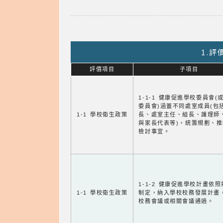
1.
評價項目
子項目
1-1-1 健康促進學校委員會(
委員會)涵蓋不同處室成員(包
1-1 學校衛生政策
長、處室主任、組長、護理師
與家長代表等)，統籌規劃、
檢討事宜。
1-1-2 健康促進學校計畫依
1-1 學校衛生政策
制定，納入學校校務發展計畫
校務會議或相關會議通過。