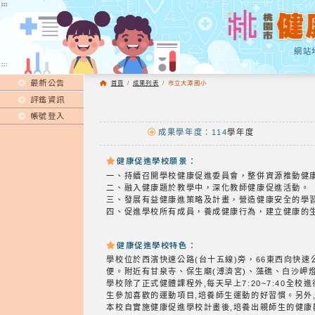
:::
:::
網站
:::
最新公告
首頁
/
成果列表
/
市立大潭國小
評鑑資訊
帳號登入
成果學年度：114
學年度
健康促進學校願景：
一、持續召開學校健康促進委員會，整併資源推動健
二、融入健康題於教學中，深化教師健康促進活動。
三、發展有益健康進策略及計畫，營造健康安全的學
四、促進學校所有成員，養成健康行為，建立健康的
健康促進學校特色：
學校位於西濱快速公路(台十五線)旁，66東西向快
便。附近有甘泉寺、保生廟(溥濟宮)、藻礁、白沙岬
學校除了正式健體課程外,每天早上7:20~7:40
生參加喜歡的運動項目,培養師生運動的好習慣。另外
本校自實施健康促進學校計畫後,培養出親師生的健康