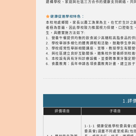
建構學校、家庭與社區三方合作的健康支持網絡，共
健康促進學校特色：
本校地處鄉間，家長以農工漁業為主，在忙於生計之
者極為普遍，因此學校致力推展視力保健、口腔衛生
生，具體實施方法如下:
1. 營養午餐提供均衡的飲食減少高糖和高脂食品的
2. 學校舉辦多樣化的體育課程和活動，鼓勵學生參
3. 學校經常性舉辦相關講座、宣導，教授學生有關
4. 與社區建立良好互動關係，邀集校外營養師到校
5. 本校設有具有牙科診療設備，並委聘專業牙醫定
6. 食農教育：長年申請各項食農教育計畫，建立孩
1.
評價項目
子項目
1-1-1 健康促進學校委員會(
委員會)涵蓋不同處室成員(包