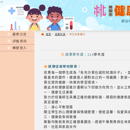
:::
:::
網站
:::
最新公告
首頁
/
成果列表
/
市立永安國小
評鑑資訊
帳號登入
成果學年度：114
學年度
健康促進學校願景：
培育每一個學生成為「有充分責任感的知識份子」，
最基本的要件，健康是人類對自己的一項義務，更是
責任提供健康、快樂的學習環境。
據此本校健康促進計畫朝以下四個方向努力，並以之
一、健康生活素養
致力於培養師生具備正確的健康知識、積極的健康態
奠定基礎。
二、身心平衡發展
關注學生的心理健康與情緒管理，營造溫馨、有愛與
三、健康飲食與營養
推動均衡飲食與正確營養觀念，透過午餐教育與在地
四、社區與家庭合作