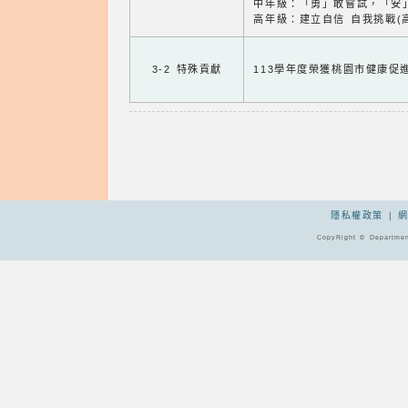
中年級：「勇」敢嘗試，「安」
高年級：建立自信 自我挑戰(
3-2 特殊貢獻
113學年度榮獲桃園市健康促
隱私權政策
|
CopyRight © Departmen