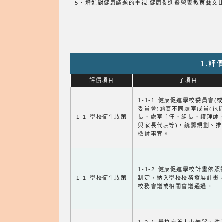
5、增進對健康議題的重視:健康促進暨營養教育藝文
1.
評價項目
子項目
1-1-1 健康促進學校委員會(
委員會)涵蓋不同處室成員(包
1-1 學校衛生政策
長、處室主任、組長、護理師
與家長代表等)，統籌規劃、
檢討事宜。
1-1-2 健康促進學校計畫依
1-1 學校衛生政策
制定，納入學校校務發展計畫
校務會議或相關會議通過。