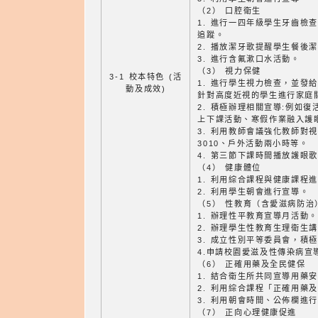
（2） 口腔衛生
1. 進行一四年級學生牙齒檢
追蹤。
2. 播放潔牙歌提醒學生餐後
3. 進行含氟漱口水活動。
（3） 視力保健
3-1 校本特色 (活
1. 進行學生視力檢查，並發
動及成效)
針對高度近視的學生進行家庭
2. 積極辦理相關宣導:例如
上下課活動、寒假作業融入護
3. 利用教師會議強化教師對
3010、戶外活動兩小時等。
4. 第三節下課時間播放護眼
（4） 健康體位
1. 利用綜合課程與健康課程
2. 利用學生朝會進行宣導。
（5） 性教育（含愛滋病防治
1. 辦理性平教育宣導月活動。
2. 辦理學生性教育生理衛生
3. 成立性別平等委員會，積
4.申請校園愛滋及性傳染病宣
（6） 正確用藥及全民健保
1. 結合衛生所共同宣導用藥
2. 利用綜合課程「正確用藥
3. 利用朝會時間、公佈欄進
（7） 正向心理健康促進