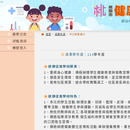
:::
:::
網站
:::
最新公告
首頁
/
成果列表
/
市立新屋國小
評鑑資訊
帳號登入
成果學年度：114
學年度
健康促進學校願景：
1、重視身心健康：積極辦理學生健康檢查與衛教宣
2、營造安全環境：營造優良的教學環境，並定期檢
3、善用社區資源：結合學校教職員工、社區家長與
健康促進學校特色：
1、多元的學生活動:辦理女壘、羽球、籃球、足球
賽等活動，鼓勵學生參與運動。另設有由學生所選出
2、熱忱的教師與志工:各項健康檢查與衛教宣導在老
3、積極指導潔牙教育:衛生組利用學生朝會宣導潔
的口腔衛生習慣。
4、積極辦理健康體位宣導和活動:舉辦營養教育、書