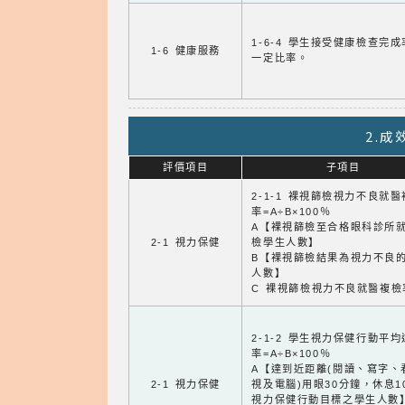
1-6-4 學生接受健康檢查完
1-6 健康服務
一定比率。
2.
評價項目
子項目
2-1-1 裸視篩檢視力不良就
率=A÷B×100％
A【裸視篩檢至合格眼科診所
2-1 視力保健
檢學生人數】
B【裸視篩檢結果為視力不良
人數】
C 裸視篩檢視力不良就醫複檢
2-1-2 學生視力保健行動平
率=A÷B×100％
A【達到近距離(閱讀、寫字、
2-1 視力保健
視及電腦)用眼30分鐘，休息1
視力保健行動目標之學生人數