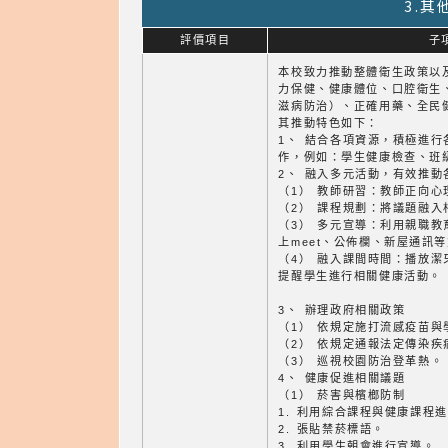
3.
評價項目
子
本校致力推動整體衛生政策以
力保健、健康體位、口腔衛生
滋病防治）、正確用藥、全民
其推動特色如下：
1、 結合各項資源，積極進
作，例如：學生健康檢查、班
2、 融入多元活動，有效推動
（1） 教師研習：教師正向
（2） 課程規劃：將議題融
（3） 多元宣導：利用親職
上meet、公佈欄、新屋通訊
（4） 融入課間時間：播放
提醒學生進行相關健康活動。
3、 辦理政府相關政策
（1） 依規定施打流感疫苗與
（2） 依規定通報法定傳染疾
（3） 巡視校園防治登革熱。
4、 健康促進相關議題
（1） 菸害與檳榔防制
1. 利用綜合課程與健康課程
2. 張貼禁菸標語。
3. 利用學生朝會進行宣導。