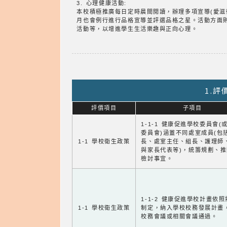
3. 心理健康活動:
本校積極推廣每日定時晨間閱讀，辦理多項宣導(愛
月也會例行進行品格宣導並評選品格之星。活動方面
活動等，以增進學生生活樂趣與正向心理。
1.
評價項目
子項目
1-1-1 健康促進學校委員會(
委員會)涵蓋不同處室成員(包
1-1 學校衛生政策
長、處室主任、組長、護理師
與家長代表等)，統籌規劃、
檢討事宜。
1-1-2 健康促進學校計畫依
1-1 學校衛生政策
制定，納入學校校務發展計畫
校務會議或相關會議通過。