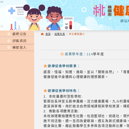
:::
:::
網站
:::
最新公告
首頁
/
成果列表
/
市立埔頂國小
評鑑資訊
帳號登入
成果學年度：114
學年度
健康促進學校願景：
感恩、惜福、知禮、進取，並以「關懷自然」、「尊
健康促進中身體與心理健康的理想願景。
健康促進學校特色：
1. 本校屬農村型態學校:
緊鄰近長祥宮五穀神農廟、活力健康農場、九斗村農
蔬菜與草莓，用於結合自然領域課程與學校資源，積
2. 推動各項體育活動:
本校辦理數個體育性社團，包括籃球社、劍道社、現
施不同活動，週一至四為愛眼操，週五為新式健康操
健身操比賽，藉此鼓勵學生多參與各項活動與比賽。