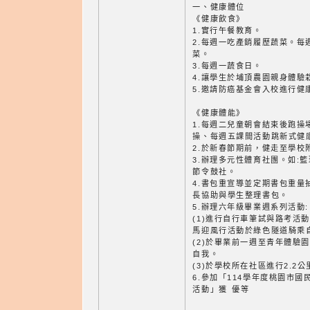
一、健康體位
《健康飲食》
1.實行午餐教育。
2.每週一吃產銷履歷蔬菜。每
菜。
3.每週一蔬食日。
4.讓學生於埔頂農園親身體驗
5.邀請防癌基金會入校進行健
《健康體能》
1.每週二兒童朝會結束後跑操
操、每週五課間活動跳新式健
2.於新春節期前，健走至學校
3.辦理多元性體育社團。如:
節令鼓社。
4.書包重宣導並定期書包重量
長協助與學生整理書包。
5.辦理六年級畢業週系列活動:
(1)進行自行車筆試與路考活
馬迎風行活動於綠色隧道騎乘
(2)於畢業前一週至青年體驗
自我。
(3)於學校所在社區進行2.2
6.參加「114學年度桃園市
活動」獲 優等