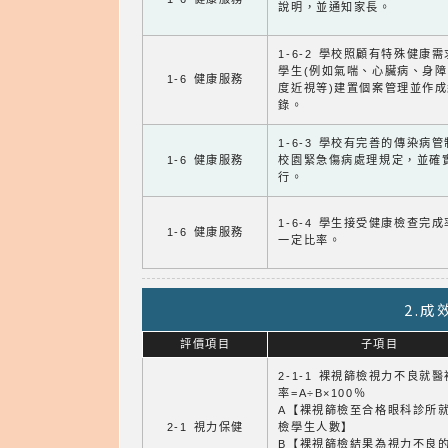
說明，並通知家長。
1-6-2 學校照顧有特殊健康
學生(例如氣喘、心臟病、身
1-6 健康服務
度近視等)建置個案管理並作成
錄。
1-6-3 學校有完善的傳染病
1-6 健康服務
校園緊急傷病處理規定，並確
行。
1-6-4 學生接受健康檢查完
1-6 健康服務
一定比率。
2.
評價項目
子項目
2-1-1 裸視篩檢視力不良就
率=A÷B×100％
A【裸視篩檢至合格眼科診所
2-1 視力保健
檢學生人數】
B【裸視篩檢結果為視力不良