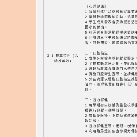
《心理健康》
1.每個月進行品格教育宣導並
2.舉辦教師節敬師活動、兒童
4.學生成果發表會安排感恩活
國小的付出。
5.社區送春聯活動送暖送愛送
6.利用週三下午教師研習時間
習、特教研習、愛滋病防治宣
二、口腔衛生
3-1 校本特色 (活
1.實施牙齒檢查並追蹤就醫治
動及成效)
2.全校推動潔牙活動，並紀錄
3.護理師教導含氣漱口水使用
4.實施口腔衛生宣導，並請健
5.外在資源以增進口腔衛生推
合作，辦理免費到校進行低年
診。
三、視力保健
1.每學期初由校護測量全校學
續進行追蹤。勸導就醫。
2.推動愛眼操。下課時望遠凝
眼功效。
3.視力保健宣導。用眼30分須
4.利用跑馬燈加強宣導視力保