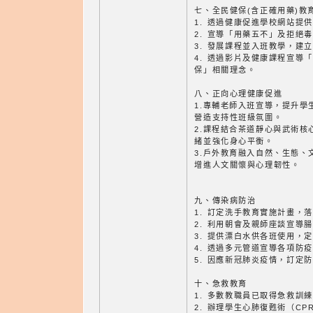
七、全民健保(含正確用藥)教
1. 透過健康促進學校網站提
2. 宣導「用藥五不」及拒絕
3. 發展課程並入班教學，建
4. 透過影片及健康課程宣導
保」相關理念。
八、正向心理健康促進
1.專輔老師入班宣導，提升學
營造支持性班級氛圍。
2.課程結合茶道靜心與武術核
緒並強化身心平衡。
3.戶外教育融入自然、生態、
增進人文關懷與心理韌性。
九、傳染病防治
1. 訂定洗手教育實施計畫，
2. 利用朝會及親師座談宣導
3. 提供漂白水供各班使用，
4. 透過多元管道宣導各項防
5. 因應新冠肺炎疫情，訂定
十、急救教育
1. 多數教職員已取得急救訓
2. 辦理學生心肺復甦術（C