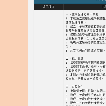
評價項目
子
一、健康促進組織與推動
1. 本校設立健康促進學校衛
健康促進活動。
2. 成立「午餐工作推行委員
督導午餐廠商提供衛生且營養
3. 健康促進學校衛生委員會
合課程與活動，全力推展健康
4. 教職員工積極參與健康促
能。
5. 於寒暑假前利用集會時間
二、視力保健
1. 每學期辦理教室照明檢測
2. 每學期實施視力檢查，並
追蹤與矯治，定期就醫複檢。
3. 定期於兒童朝會進行視力
校宣導，培養良好用眼習慣。
三、口腔衛生
1. 推動餐後潔牙活動，每週
2. 辦理一年級新生貝氏刷牙
3. 辦理一年級口腔健康教育
4. 配合一、四年級健康檢查