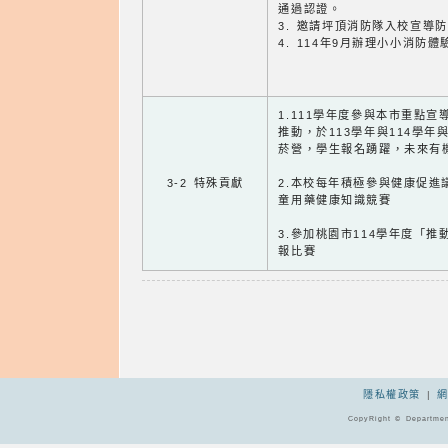
通過認證。
3. 邀請坪頂消防隊入校宣導
4. 114年9月辦理小小消防體
1.111學年度參與本市重點
推動，於113學年與114學
菸營，學生報名踴躍，未來有
3-2 特殊貢獻
2.本校每年積極參與健康促進
童用藥健康知識競賽
3.參加桃園市114學年度「
報比賽
隱私權政策
|
CopyRight © Departmen