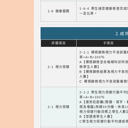
1-6-4 學生接受健康檢查完
1-6 健康服務
一定比率。
2.
評價項目
子項目
2-1-1 裸視篩檢視力不良就
率=A÷B×100％
A【裸視篩檢至合格眼科診所
2-1 視力保健
檢學生人數】
B【裸視篩檢結果為視力不良
人數】
C 裸視篩檢視力不良就醫複檢
2-1-2 學生視力保健行動平
率=A÷B×100％
A【達到近距離(閱讀、寫字、
2-1 視力保健
視及電腦)用眼30分鐘，休息1
視力保健行動目標之學生人數
B【受調查學生人數】
C學生視力保健行動平均達成