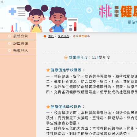
:::
:::
網站
:::
最新公告
首頁
/
成果列表
/
市立樂善國小
評鑑資訊
帳號登入
成果學年度：114
學年度
健康促進學校願景：
一、營造健康、安全、友善的學習環境，積極推動健
二、運用社區資源，結合學校、家長、社區，共同落
三、提升師生健康知能和實踐健康行為，健康、快樂
四、充實各項健康軟硬體設施，使學校成為社區健康
健康促進學校特色：
一、校園環境方面：本校緊鄰樂善社區，鄰近公園等
積外，尚有新完工大操場、籃球場、躲避球場、綜合
學生健康身心發展。
二、師資多元化能力方面：本校教師有跆拳道、國術
性社團結合，對師生的身心健康發展有很大助益。