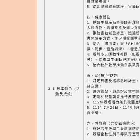
蹤就醫矯治。
5. 結合親職教育講座，宣導
四、健康體位
1. 邀請午餐廠商營養師辦理
大類食物、均衡飲食及減少含
2. 推動書包減重計畫，透過
書包使用方式，並定期檢測重
3. 結合「體適能」與「SH1
操、跑步、體能訓練），營造
4. 規劃多元運動性社團（如
等），培養學生運動興趣與終
5. 結合校外教學推動食農教
五、菸(檳)害防制
1. 訂定菸害及檳榔防制計畫
菸意識。
3-1 校本特色 (活
2. 透過網站、跑馬燈及電視
動及成效)
3. 定期於兒童朝會進行反菸
4. 112年辦理活力無菸校園
5. 113年7月26日、114
夏令營。
六、性教育（含愛滋病防治）
1. 辦理高年級學生愛滋病防
2. 辦理全校性別平等教育宣