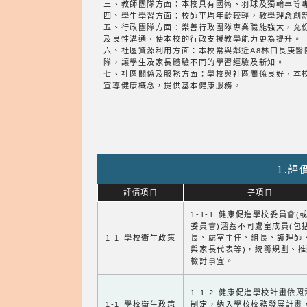
三、教師團隊方面：本校具有國術、羽球及獨輪車等
四、學生學習方面：校師平均年齡較輕，教學理念創
五、行政團隊方面：樂善行政團隊專業職能強大，充
及良性溝通，使本校的行政支援教學能力更為提升。
六、社區資源利用方面：本校常與鄰近A8林口長庚
隊，讓學生及家長體驗不同的學習經驗及新知。
七、社區關係及服務方面：學校與社區關係良好，本
宣導健康概念，提供基本健康服務。
1.
評價項目
子項目
1-1-1 健康促進學校委員會(
委員會)涵蓋不同處室成員(包
1-1 學校衛生政策
長、處室主任、組長、護理師
與家長代表等)，統籌規劃、
檢討事宜。
1-1-2 健康促進學校計畫依
1-1 學校衛生政策
制定，納入學校校務發展計畫