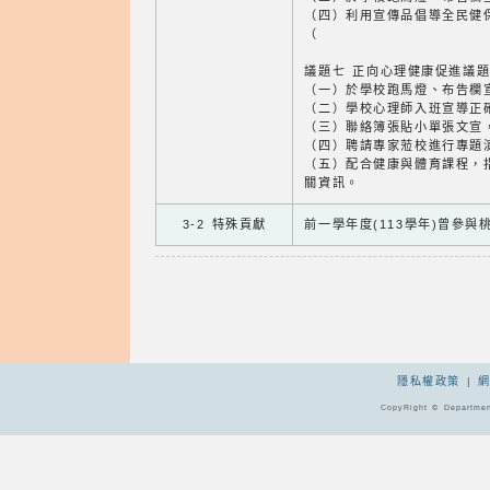
（四）利用宣傳品倡導全民健
（
議題七 正向心理健康促進議
（一）於學校跑馬燈、布告欄
（二）學校心理師入班宣導正
（三）聯絡簿張貼小單張文宣
（四）聘請專家蒞校進行專題
（五）配合健康與體育課程，
關資訊。
3-2 特殊貢獻
前一學年度(113學年)曾參
隱私權政策
|
CopyRight © Departmen