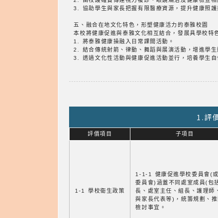
2. 由校護確實傳達視力複診、眼鏡矯治及健康檢查
3. 協助學生與家長把握有限醫療資源，提升健康照
五、融合在地文化特色，形塑健康活力的泰雅校園
本校將健康促進與泰雅文化相互結合，發展具學校特
1. 將泰雅健康操融入日常課間活動。
2. 結合傳統射箭、律動、舞蹈與展演活動，增進學
3. 透過文化性活動與健康促進活動並行，培養學生
1.
評價項目
子項目
1-1-1 健康促進學校委員會(
委員會)涵蓋不同處室成員(包
1-1 學校衛生政策
長、處室主任、組長、護理師
與家長代表等)，統籌規劃、
檢討事宜。