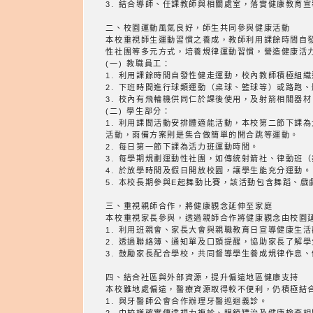
3. 結合導師、任課教師與相關處室，落實健康教育
二、校園運動風氣良好，師生共同參與健康活動
本校重視師生運動習慣之養成，教師利用課餘時間自
性社團等多元方式，培養規律運動習慣，營造健康活
(一) 教職員工：
1. 利用課餘時間自發性健走運動，校內教師積極組
2. 下班時間進行球類運動（桌球、籃球等）或路跑
3. 校內有飛輪機供同仁於課後使用，及射箭相關器材
(二) 學生部分：
1. 利用課間活動安排體適能活動，本校第二節下課
活動，雨備方案則是集合做簡單的開合跳等運動。
2. 每日第一節下課為活力班運動時間。
3. 每學期規劃運動性社團，如傳統射箭社、律動班
4. 於放學時間及假日開放校園，讓學生能充分運動。
5. 本校長期參與E起舞動比賽，該活動包含舞蹈、
三、重視親師合作，將健康觀念延伸至家庭
本校重視家長參與，透過親師合作將健康觀念由校園
1. 利用班親會、家長大會與親職教育日宣導健康生
2. 透過聯絡簿、通知單及口頭提醒，協助家長了解
3. 鼓勵家長配合學校，共同督導學生養成規律作息
四、結合社區與外部資源，提升偏遠地區健康支持
本校雖地處偏遠，醫療資源取得較不便利，仍積極結
1. 與牙醫師公會合作辦理牙醫巡迴義診。