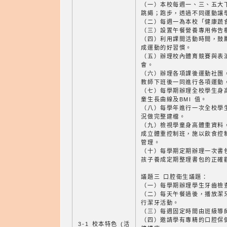
（一）本校每週一、三、五大
跳繩；跑步，透過不同運動讓
（二）每週一為本校「健康蔬
（三）設置午餐營養專用佈告
（四）利用課間活動時間，鼓
成運動的好習慣。
（五）辦理校內體育競賽與表
會。
（六）辦理各項課後運動社團
教師下班後一同進行各項運動
（七）每學期辦理全校學生身
童生長曲線及BMI 值。
（八）每學年進行一次全校學
況做完整建檔。
（九）檢視學童身高體重資料
成立體重控制班，施以飲食控
管理。
（十）每學期定期辦理一次書
孩子養成定期整理書包的正確
議題三 口腔衛生議題：
（一）每學期辦理學生牙齒檢
（二）每天午餐過後，播放潔
行潔牙活動。
（三）每週固定時間由班級導
（四）邀請學有專精的口腔保
3-1 校本特色 (活