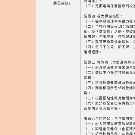
健講座」。
動及成效)
（五）定期邀請牙醫團隊到校
議題四 視力保健議題：
（一）每學期辦理學生視力檢
（二）全校利用每天15分鐘
動」及「健康操」活動，並鼓
斷用眼、走出室外，達到眼球
（三）教室更換高效能燈具，
（四）每日下午第一節下課，
護眼運動。
議題五 性教育（含愛滋病防
（一）辦理健康教育專業研習
（二）健康中心提供性教育海
宣導。
（三）將性教育健康議題教學
（四）鼓勵相關學習領域教師
具。
（五）校園張貼性教育相關海
（六）邀請並配合衛生機構至
家暴防治等活動宣導。
議題六全民健保（含正確用藥
（一）融入健康與體育領域教
（二）辦理全民健保（含正確
（三）於學校跑馬燈、布告欄