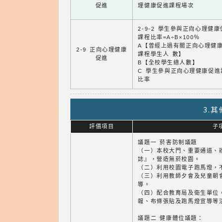
促進
理健康促進課程場次
2-9-2 學生參與正向心理健
課程比率=A÷B×100％
A【曾經上過有關正向心理健
2-9 正向心理健康
課程學生人 數】
促進
B【全校學生總人數】
C 學生參與正向心理健康促進
比率
3.
評價項目
子
議題一 菸害防制議題
（一）本校大門、重要通道、
誌』，營造無菸校園。
（二）利用校園電子跑馬燈，
（三）利用教師夕會及兒童朝
導。
（四）配合教育局及衛生單位
報、布條張貼及跑馬燈宣導等
議題二 健康體位議題：