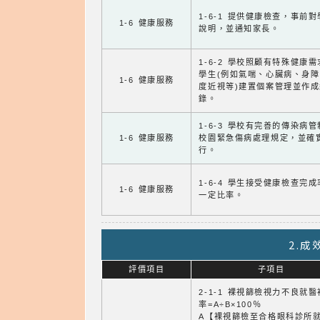
1-6-1 提供健康檢查，事前
1-6 健康服務
說明，並通知家長。
1-6-2 學校照顧有特殊健康
學生(例如氣喘、心臟病、身
1-6 健康服務
度近視等)建置個案管理並作成
錄。
1-6-3 學校有完善的傳染病
1-6 健康服務
校園緊急傷病處理規定，並確
行。
1-6-4 學生接受健康檢查完
1-6 健康服務
一定比率。
2.
評價項目
子項目
2-1-1 裸視篩檢視力不良就
率=A÷B×100％
A【裸視篩檢至合格眼科診所