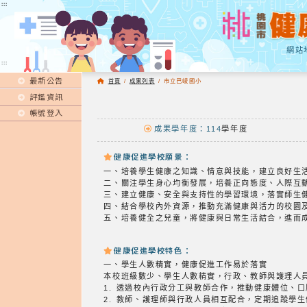
:::
:::
網站
:::
最新公告
首頁
/
成果列表
/
市立巴崚國小
評鑑資訊
帳號登入
成果學年度：114
學年度
健康促進學校願景：
一、培養學生健康之知識、情意與技能，建立良好生
二、關注學生身心均衡發展，培養正向態度、人際互
三、建立健康、安全與支持性的學習環境，落實師生
四、結合學校內外資源，推動充滿健康與活力的校園
五、培養健全之兒童，將健康與日常生活結合，進而
健康促進學校特色：
一、學生人數精實，健康促進工作易於落實
本校班級數少、學生人數精實，行政、教師與護理人
1. 透過校內行政分工與教師合作，推動健康體位、
2. 教師、護理師與行政人員相互配合，定期追蹤學