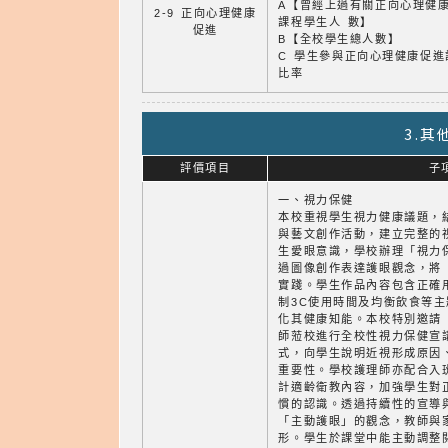
A【曾經上過有關正向心理健
2-9 正向心理健康
課程學生人 數】
促進
B【全校學生總人數】
C 學生參與正向心理健康促進
比率
3.
評價項目
子
一、視力保健
本校重視學生視力健康議題，
與藝文創作活動，建立完整的
生愛眼意識，學校辦理「視力
過圖像創作表達護眼觀念，將
實踐。學生作品內容包含正確
制3C使用時間及均衡飲食等
化其健康知能。本校特別邀請 
師蒞校進行全校性視力保健宣
式，向學生說明近視形成原因
重要性。學校護理師亦配合入
計適齡衛教內容，加強學生對
慣的認識。透過持續性的宣導
「主動護眼」的觀念，教師與
形。學生於課堂中能主動調整