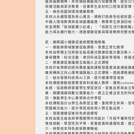
感與服務精神。本校積極推動視力保健教育，結合3
保健活動與潔牙教育，培養學生良好的口腔清潔習慣
五、綠色校園與環境健康教育
本校以永續發展為核心理念，積極打造綠色低碳校園
中融入環境教育與氣候變遷議題，教導學生資源回收
校並規劃「氣候變遷小記者」、「低碳生活行動挑戰
能力與永續行動力。透過健康促進與環境教育的整合
貳、錦興國小健康促進相關實施策略
一、推動跨領域健康促進課程，落實正常化教學
本校由學務主任與衛生組長擔任健康促進計畫召集人
康與體育、綜合活動、資訊科技及藝術等領域，透過
二、將健康促進議題全面融入正式課程
本校於每學期初經校務會議與課程發展委員會通過健
確用藥與正向心理等議題融入正式課程，透過課程連
三、結合智慧科技與AI工具，提升健康學習成效
本校積極推動智慧教室與科技融入教學，運用Loilonot
系統，協助教師掌握學生學習狀況，促進反思與自主學習
養、媒體識讀與數位健康能力，建立正確且安全的科
四、推動學生中心教學與合作學習
本校課程設計以學生為學習主體，重視學生參與、思
問題解決能力，提升學習成效與人際互動品質。
五、發展健康促進特色桌遊課程
本校由衛生組長與學務團隊共同設計「月經平權與性
情境挑戰，學習性別平等、尊重差異與健康知識，建
六、研發校本特色創新教案模組
本校健康促進教育推廣團隊自主研發多項校本特色教