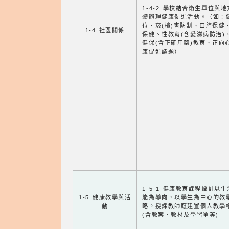
1-4-2 學校結合衛生單位與
體辦理健康促進活動。（如：
位、菸(檳)害防制、口腔保健
1-4 社區關係
保健、性教育(含愛滋病防治)
健保(含正確用藥)教育、正向
康促進議題）
1-5-1 健康教育課程設計以
1-5 健康教學與活
能為導向，以學生為中心的教
動
略。授課教師應建置個人教學
(含教案、教材及學習單等)