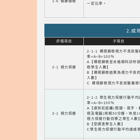
1-6 健康服務
一定比率。
2.
評價項目
子項目
2-1-1 裸視篩檢視力不良就
率=A÷B×100％
A【裸視篩檢至合格眼科診所
2-1 視力保健
檢學生人數】
B【裸視篩檢結果為視力不良
人數】
C 裸視篩檢視力不良就醫複檢
2-1-2 學生視力保健行動平
率=A÷B×100％
A【達到近距離(閱讀、寫字、
2-1 視力保健
視及電腦)用眼30分鐘，休息1
視力保健行動目標之學生人數
B【受調查學生人數】
C學生視力保健行動平均達成