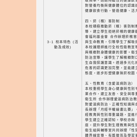
取頻率。透過持續性的健康飲
對營養均衡與健康體位的認識
健康飲食行動，營造健康、活
四、菸（檳）害防制
本校積極推動菸（檳）害防制
導，建立學生拒絕菸檳的健康
會福利基金會 合作辦理菸檳
3-1 校本特色 (活
與生命教育，引導學生了解吸
動及成效)
本校護理師進行全校性衛教宣
與檳榔對身體健康的影響。衛
防治宣導，讓學生了解檳榔對
生自我保護意識。透過多元化
危害的認識更加完整，並能建
態度，逐步形塑健康無菸校園
五、性教育（含愛滋病防治）
本校重視學生身心健康與性別
業合作，建立友善、安全與尊
衛生所 合作辦理愛滋病防治
對愛滋病防治、正確性知識與
長辦理「月經平權繪畫比賽」
經教育與性別尊重議題，並進
學生建立正確認知。學校亦與 
座，提升學生對生理教育與性
衛生組與輔導室共同辦理「性
體界線宣導、有獎徵答及學習