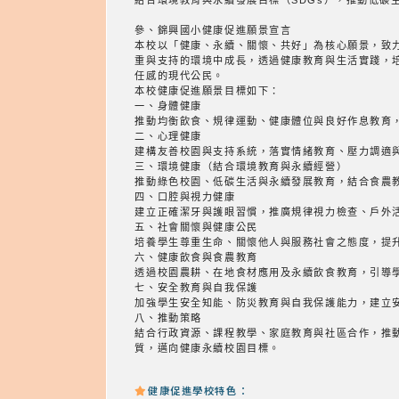
參、錦興國小健康促進願景宣言
本校以「健康、永續、關懷、共好」為核心願景，致
重與支持的環境中成長，透過健康教育與生活實踐，
任感的現代公民。
本校健康促進願景目標如下：
一、身體健康
推動均衡飲食、規律運動、健康體位與良好作息教育
二、心理健康
建構友善校園與支持系統，落實情緒教育、壓力調適
三、環境健康（結合環境教育與永續經營）
推動綠色校園、低碳生活與永續發展教育，結合食農
四、口腔與視力健康
建立正確潔牙與護眼習慣，推廣規律視力檢查、戶外
五、社會關懷與健康公民
培養學生尊重生命、關懷他人與服務社會之態度，提
六、健康飲食與食農教育
透過校園農耕、在地食材應用及永續飲食教育，引導
七、安全教育與自我保護
加強學生安全知能、防災教育與自我保護能力，建立
八、推動策略
結合行政資源、課程教學、家庭教育與社區合作，推
質，邁向健康永續校園目標。
健康促進學校特色：