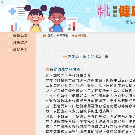
:::
:::
網站
:::
最新公告
首頁
/
成果列表
/
市立錦興國小
評鑑資訊
帳號登入
成果學年度：114
學年度
健康促進學校願景：
壹、錦興國小學校背景簡介
本校位於桃園市蘆竹區南崁新市鎮，鄰近中山高速公
工商業蓬勃發展、社區型態多元化，居民組成涵蓋閩
境。家長職業類型廣泛，生活節奏快速，部分家庭因
生在生活習慣、健康知識、自我照顧能力及心理支持
在現代科技與數位媒體普及的影響下，學生長時間使
良、體位異常、口腔健康問題及心理情緒壓力等健康
力，以因應未來多元且複雜的生活挑戰。
因此，本校深信「健康是學習的基礎，也是幸福人生
方位健康支持系統。學校除強化健康教育課程外，更
讓學生在實際參與與體驗中養成健康行為與正確價值
本校亦重視家庭與社區的共同參與，透過親職教育、