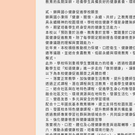
教育的長期深耕，培養學生具備良好的健康素養、環
貳、錦興國小健康促進學校願景
錦興國小秉持「健康、關懷、永續、共好」之教育理
具永續精神的校園環境。學校相信健康不僅是身體無
作，期望培養學生終身受用的健康生活能力。
本校以「預防重於治療、教育重於宣導、實踐重於口
展健康促進教育。除了每學期定期辦理各項健康檢查
健康議題的理解與實踐能力。
近年來，本校積極推動視力保健、口腔衛生、健康體
適等議題，並結合食農教育、低碳永續與環境教育，
模式。
此外，學校特別重視學生實踐能力的培養，透過校園
勵學生從「知道健康」進一步走向「做到健康」，讓
以下為本校健康促進願景之具體目標：
一、落實正常教學，加強健康生活教育，提升全體師
透過正式課程、潛在課程與生活教育，培養學生健康
二、結合社區與在地特色課程，促進學生身心均衡發
融合社區文化、環境資源與在地特色，發展生活化、
三、營造友善、多元與安全的學習環境
配合十二年國民基本教育精神，建立支持性校園氛圍
四、發展校本特色健康課程，提升教師專業共備能量
透過教師專業學習社群與跨領域合作，共同設計健康
五、強化健康檢查與健康議題宣導
落實視力、口腔、體位及心理健康檢查與追蹤輔導，
六、推動永續健康校園，培養環境行動力
結合環境教育與永續發展目標（SDGs），推動低碳