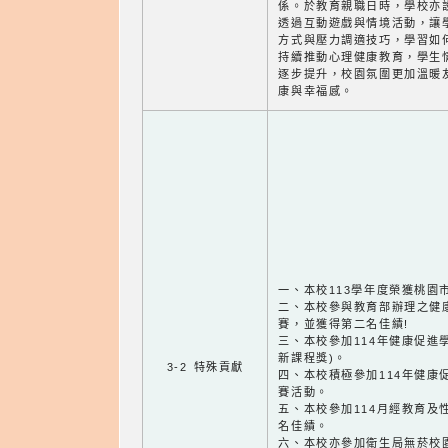
係。於教育親職日時，學校亦
透過互動遊戲與情境活動，讓
方式與壓力調適技巧，學習如
持續推動心理健康教育，學生
逐步提升，校園氛圍更加溫暖
康與幸福感。
一、本校113學年度榮獲桃園
二、本校參與教育部辦理之健
賽，並獲得第二名佳績!
三、本校參加114年健康促進
新課程獎)。
3-2 特殊貢獻
四、本校積極參加114年健康
賽活動。
五、本校參加114月經教育及
名佳績。
六、本校亦參加衛生局無菸校