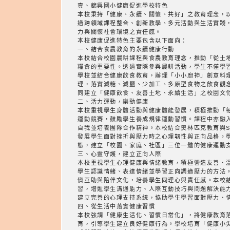
壹、錦興國小健康促進學校特色
本校秉持「健康、永續、關懷、共好」之教育理念，
過跨領域課程整合、創新教學、多元活動與生活實踐
力與關懷社會環境之責任感。
本校健康促進特色主要包含以下面向：
一、結合食農教育的永續健康行動
本校結合校園農耕課程與食農教育理念，推動「從土
糧食的重要性。透過實際參與農耕活動，學生不僅學
學校並結合健康飲食教育，辦理「小小廚神」創意料
理，落實減糖、減鹽、少加工、多原型食物之飲食觀
同建立「健康飲食、友善土地、永續生活」之校園文化
二、活力運動，樂動健康
本校重視學生身體活動與健康體能發展，積極推動「
運動競賽，鼓勵學生養成規律運動習慣。課程中亦融
自我並培養團隊合作精神。本校結合奧林匹克教育與
發展學生面對挫折與壓力時之心理韌性與正向品格。
態，建立「校園、家庭、社區」三位一體的健康運動
三、心靈守護，建立正向人際
本校重視學生心理健康與情緒教育，積極營造友善、
學生認識情緒、表達情緒並學習正向調適壓力的方法
儕互助與陪伴文化，培養學生同理心與責任感。本校
習，增進學生溝通能力、人際互動技巧與問題解決能
建立完善的心理支持系統，協助學生學習面對壓力、
四、從生活中落實健康習慣
本校強調「健康生活化、習慣日常化」，將健康教育
育，引導學生建立良好健康行為。學校培育「健康小