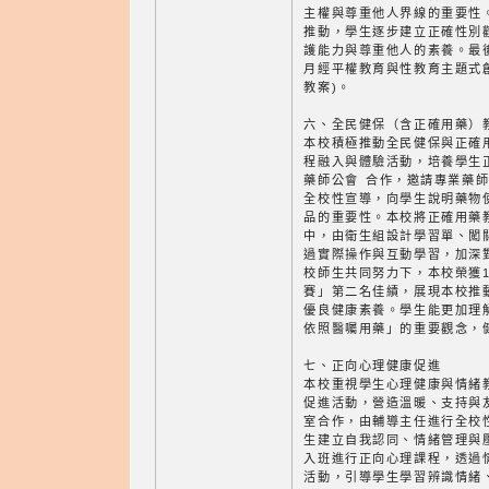
主權與尊重他人界線的重要性
推動，學生逐步建立正確性別
護能力與尊重他人的素養。最
月經平權教育與性教育主題式
教案)。
六、全民健保（含正確用藥）
本校積極推動全民健保與正確
程融入與體驗活動，培養學生
藥師公會 合作，邀請專業藥
全校性宣導，向學生說明藥物
品的重要性。本校將正確用藥
中，由衛生組設計學習單、闖
過實際操作與互動學習，加深
校師生共同努力下，本校榮獲1
賽」第二名佳績，展現本校推
優良健康素養。學生能更加理
依照醫囑用藥」的重要觀念，
七、正向心理健康促進
本校重視學生心理健康與情緒
促進活動，營造溫暖、支持與
室合作，由輔導主任進行全校
生建立自我認同、情緒管理與
入班進行正向心理課程，透過
活動，引導學生學習辨識情緒