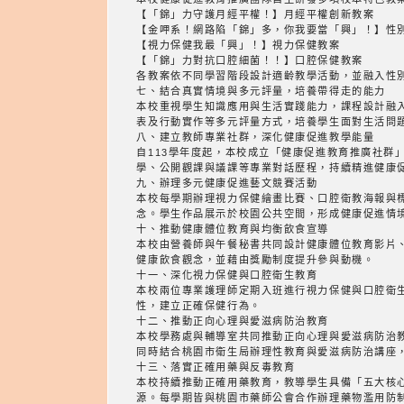
【「錦」力守護月經平權！】月經平權創新教案
【金呷系！網路陷「錦」多，你我要當「興」！】性
【視力保健我最「興」！】視力保健教案
【「錦」力對抗口腔細菌！！】口腔保健教案
各教案依不同學習階段設計適齡教學活動，並融入性
七、結合真實情境與多元評量，培養帶得走的能力
本校重視學生知識應用與生活實踐能力，課程設計融
表及行動實作等多元評量方式，培養學生面對生活問
八、建立教師專業社群，深化健康促進教學能量
自113學年度起，本校成立「健康促進教育推廣社群
學、公開觀課與議課等專業對話歷程，持續精進健康
九、辦理多元健康促進藝文競賽活動
本校每學期辦理視力保健繪畫比賽、口腔衛教海報與
念。學生作品展示於校園公共空間，形成健康促進情
十、推動健康體位教育與均衡飲食宣導
本校由營養師與午餐秘書共同設計健康體位教育影片
健康飲食觀念，並藉由獎勵制度提升參與動機。
十一、深化視力保健與口腔衛生教育
本校兩位專業護理師定期入班進行視力保健與口腔衛
性，建立正確保健行為。
十二、推動正向心理與愛滋病防治教育
本校學務處與輔導室共同推動正向心理與愛滋病防治
同時結合桃園市衛生局辦理性教育與愛滋病防治講座
十三、落實正確用藥與反毒教育
本校持續推動正確用藥教育，教導學生具備「五大核
源。每學期皆與桃園市藥師公會合作辦理藥物濫用防