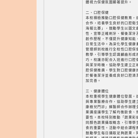
體視力保健氛圍顯著提升。
二、口腔保健
本校積極推動口腔保健教育，
合作，培養學生良好的口腔衛
海報比賽」，鼓勵學生以圖文
性，宣導正確刷牙、餐後潔牙
創作歷程，不僅提升健康知能
日常生活中。為深化學生健康
管理師到校進行全校性口腔保
教學，引導學生認識齲齒形成
巧。校護亦配合入班進行口腔
與潔牙時機，協助學生建立正
腔保健推廣，學生對口腔健康
於餐後潔牙並養成良好口腔清
加完善。
三、健康體位
本校重視學生健康體位發展，
與專業醫療合作，協助學生建
康樹兒門診」蘇醫師合作辦理
業講座讓學生了解均衡飲食、
要性。本校特別推動「蔬果彩虹
同顏色蔬果攝取概念，引導學
食的重要性。活動中結合課程
鼓勵學生每日攝取足夠蔬果，