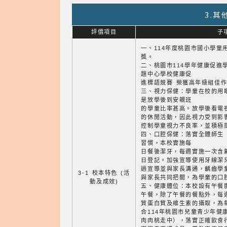
3.
評價項目
子
一、114年度桃園市國小學童
獎。
二、桃園市114學年健康促進
題中心學校健康促
進標語競賽 榮獲高年級組佳
三、視力保健：學童在校的用
是放學後到安親班
的學童比率甚高。放學後看電視
的休閒活動，因此視力受到影
控制學童視力不良率，並積極
四、口腔保健：落實全體師生
習慣，本校實施每
日餐後潔牙，每週實施一次含
日登記。加強宣導使用牙線潔
過宣導並與家長溝通，齲齒學
3-1 校本特色 (活
與家長共同把關，為學童的口
動及成效)
五、健康體位：本校設有午餐
午餐，除了午餐的餐點外，每
質蛋白質及維生素的攝取，為
合114年桃園市兒童青少年健
肉肉桃走中），落實正確飲食