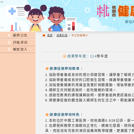
:::
:::
網站
:::
最新公告
首頁
/
成果列表
/
市立忠福國小
評鑑資訊
帳號登入
成果學年度：114
學年度
健康促進學校願景：
1.協助學童養成良好的視力保健習慣，讓學童了解視
2.協助學童養成良好的口腔衛生習慣，維護學童健康
3.加強營養健康的常識並落實於相關運動，增強學童
4.親師生共同營造無菸、拒吃檳榔的環境。
5.透過性教育的課程講解說明，使學童能夠更認識自
6.將健康促進的觀念融入親師生的生活之中，期能讓
健康促進學校特色：
1.本校位於中壢工業區旁，校地面積0.928公頃，
2.在課程與教學方面朝向正常化、精緻化發展，除持
具，而班班有完善的資訊設備與教學媒體，更擴展了