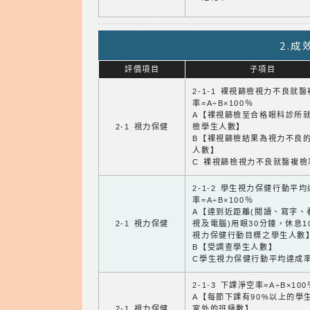
2.
評價項目
子項目
2-1-1 裸視篩檢視力不良就
率=A÷B×100％
A【裸視篩檢至合格眼科診所
2-1 視力保健
檢學生人數】
B【裸視篩檢結果為視力不良
人數】
C 裸視篩檢視力不良就醫複檢
2-1-2 學生視力保健行動平
率=A÷B×100％
A【達到近距離(閱讀、寫字、
2-1 視力保健
視及電腦)用眼30分鐘，休息1
視力保健行動目標之學生人數
B【受調查學生人數】
C學生視力保健行動平均達成
2-1-3 下課淨空率=A÷B×100
A【每節下課有90%以上的學
2-1 視力保健
室外的班級數】