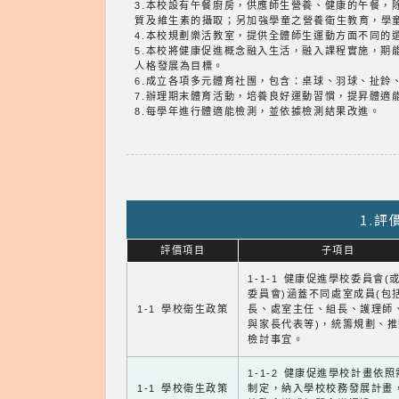
3.本校設有午餐廚房，供應師生營養、健康的午餐
質及維生素的攝取；另加強學童之營養衛生教育，學
4.本校規劃樂活教室，提供全體師生運動方面不同的
5.本校將健康促進概念融入生活，融入課程實施，
人格發展為目標。
6.成立各項多元體育社團，包含：桌球、羽球、扯鈴
7.辦理期末體育活動，培養良好運動習慣，提昇體適
8.每學年進行體適能檢測，並依據檢測結果改進。
1.
評價項目
子項目
1-1-1 健康促進學校委員會(
委員會)涵蓋不同處室成員(包
1-1 學校衛生政策
長、處室主任、組長、護理師
與家長代表等)，統籌規劃、
檢討事宜。
1-1-2 健康促進學校計畫依
1-1 學校衛生政策
制定，納入學校校務發展計畫