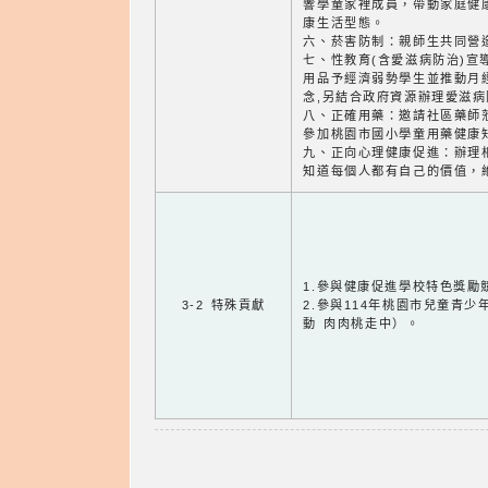
響學童家裡成員，帶動家庭健
康生活型態。
六、菸害防制：親師生共同營
七、性教育(含愛滋病防治)宣
用品予經濟弱勢學生並推動月
念,另結合政府資源辦理愛滋
八、正確用藥：邀請社區藥師
參加桃園市國小學童用藥健康
九、正向心理健康促進：辦理
知道每個人都有自己的價值，
1.參與健康促進學校特色獎勵
3-2 特殊貢獻
2.參與114年桃園市兒童青
動 肉肉桃走中）。