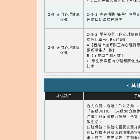
C學生參與全民健保教育課程
2-9 正向心理健康
2-9-1 宣導活動 每學年宣導
促進
理健康促進課程場次
2-9-2 學生參與正向心理健
課程比率=A÷B×100％
A【曾經上過有關正向心理健
2-9 正向心理健康
課程學生人 數】
促進
B【全校學生總人數】
C 學生參與正向心理健康促進
比率
3.
評價項目
子
視力保健：透過「戶外活動12
「用眼3010」（用眼30分鐘
光優化與定期視力篩檢，落實
眼生活。
口腔保健：推動校園餐後潔牙
期口腔檢查與窩溝封填補助宣
畫，建立「天天潔牙、定期看