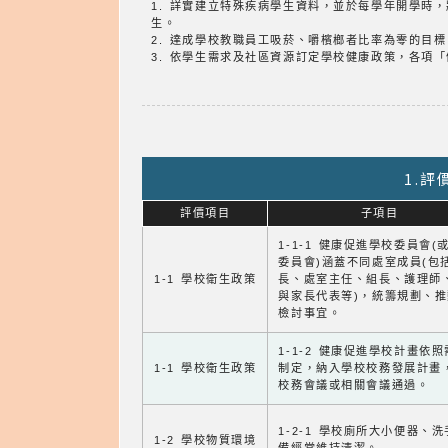
1. 詳實建立特殊疾病學生資料，並於每學年開學時
生。
2. 達成學校教職員工吸菸、嚼檳榔者比率為零的目
3. 依學生需求及社區資源訂定學校健康政策，各項
1.
評價項目
子項目
1-1-1 健康促進學校委員會(
委員會)涵蓋不同處室成員(包
1-1 學校衛生政策
長、處室主任、組長、護理師
與家長代表等)，統籌規劃、
檢討事宜。
1-1-2 健康促進學校計畫依
1-1 學校衛生政策
制定，納入學校校務發展計畫
校務會議或相關會議通過。
1-2-1 學校廁所大小便器、
1-2 學校物質環境