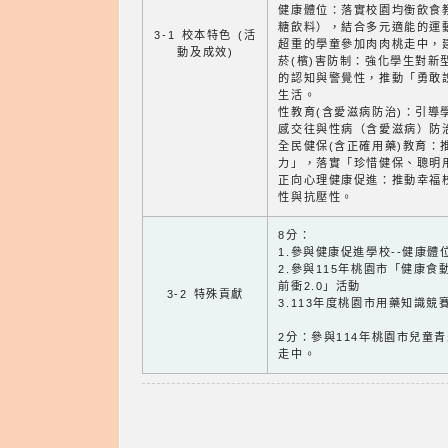
健康體位：落實校園均衡飲食
糖飲料），結合多元適能的運
3-1 校本特色 (活
超重的學童參加肉肉桃走中，
動及成效)
菸(檳)害防制：強化學生對新
的認知與警覺性，推動「勇敢
生活。
性教育(含愛滋病防治)：引導
感交往與性病（含愛滋病）防
全民健保(含正確用藥)教育：
力」，落實「珍惜健保、聰明
正向心理健康促進：推動幸福
性與抗壓性。
8分：
1.參與健康促進學校--健康體
2.參與115年桃園市「健康食
前衝2.0」活動
3-2 特殊貢獻
3.113年度桃園市用藥知識競
2分：參與114年桃園市兒童
走中。