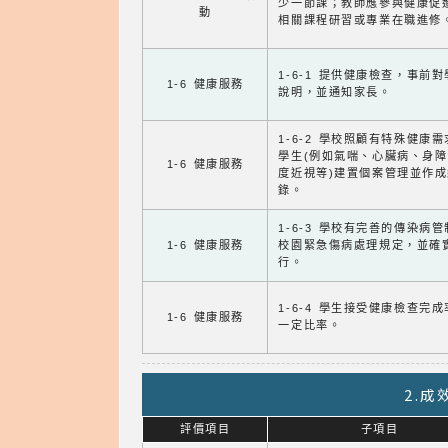
少一節課；教師應參與健康促
動
相關課程研習或專業在職進修
1-6-1 提供健康檢查，事前
1-6 健康服務
說明，並通知家長。
1-6-2 學校照顧有特殊健康
學生(例如氣喘、心臟病、身
1-6 健康服務
度近視等)建置個案管理並作成
錄。
1-6-3 學校有完善的傳染病
1-6 健康服務
校園緊急傷病處理規定，並確
行。
1-6-4 學生接受健康檢查完
1-6 健康服務
一定比率。
2.
評價項目
子項目