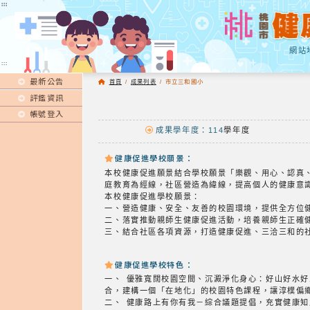
:::
:::
網站
:::
最新公告
首頁
/
成果列表
/
市立三和國小
評鑑資訊
帳號登入
成果學年度：114
學年度
健康促進學校願景：
本校健康促進願景結合學校願景「樂觀、用心、認真
庭教育為經線，社區營造為緯線，提高個人的健康意
本校健康促進學校願景：
一、營造健康、安全、友善的校園環境，提供全方位
二、落實推動親師生健康促進活動，培養親師生正確
三、結合社區各項資源，打造健康促進、三洽三和的
健康促進學校特色：
一、 優雅寬闊校園空間、沉澱淨化身心：好山好水
合，建構一個「在地化」的校園特色課程，讓淳樸偏
二、 健康路上有你有我－綜合議題提倡，充實健康知