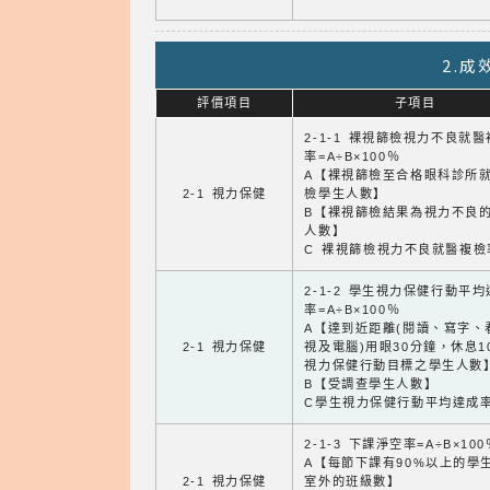
2.
評價項目
子項目
2-1-1 裸視篩檢視力不良就
率=A÷B×100％
A【裸視篩檢至合格眼科診所
2-1 視力保健
檢學生人數】
B【裸視篩檢結果為視力不良
人數】
C 裸視篩檢視力不良就醫複檢
2-1-2 學生視力保健行動平
率=A÷B×100％
A【達到近距離(閱讀、寫字、
2-1 視力保健
視及電腦)用眼30分鐘，休息1
視力保健行動目標之學生人數
B【受調查學生人數】
C學生視力保健行動平均達成
2-1-3 下課淨空率=A÷B×100
A【每節下課有90%以上的學
2-1 視力保健
室外的班級數】