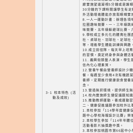
廊實施望遠凝視5分鐘或是護眼
30分鐘的下課時間讓學生有
外活動增進體能亦放鬆眼睛實
8.一人一運動計畫：辦理各項
拉圈趣味競賽、一、三年級跳
味競賽、五年級躲避球比賽、
9.學校成立多元化的體育社團
社、桌球社、羽球社、足球社
等，增進學生體能訓練與興趣
10.成立田徑隊，每天早上培
的習慣，奠定終身參與身體活
11..義興街頭藝人表演，學
信內化心理素質。
12.營養午餐由營養師設計少
餐，每週至少食用4次有機蔬
養師，定期進行健康飲食營養
念。
13.營造無菸環境，提供師生
3-1 校本特色 (活
14.校內實施師生健促議題知
動及成效)
15.推動教師運動，養成運動
二、健康促進議題參加校外比
1.本校參加「114學年度健
題中心學校海報設計比賽」榮
2.本校學生參加「114年年體
活動看影片抽獎趣中獎。
3.本校參加桃園市第66屆中