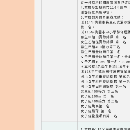
從一杯飲料的甜度實測看見健
4.本校參加桃園市114年度
測護眼盒榮獲甲等。
5.本校對外體育競賽成績：
⑴114年桃園市長盃花式溜冰
第一名。
⑵115年桃園市中小學聯合運
男生甲組田賽總錦標 第三名
女生乙組徑賽總錦標 第一名
男生甲組400接力第三名
男生甲組全能項目第一名
女子甲組全能項目第一名、全
女子乙組100m 第一名、200
＊本校有2名學生參加115年
⑶115年平鎮區田徑選拔賽榮
國小女生組田賽總錦標 第三
國小女生組徑賽總錦標 第一
國小女生田徑總錦標 第一名
男生組400接力 第三名
女子組100m 第一名
女子組400接力 第二名
女子組跳高第一名
女子組鉛球 第二名
女子組全能項目第一名
1.本校為115全民運籌備處