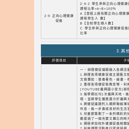
2-9-2 學生參與正向心理健
課程比率=A÷B×100％
A【曾經上過有關正向心理健
2-9 正向心理健康
課程學生人 數】
促進
B【全校學生總人數】
C 學生參與正向心理健康促進
比率
3.
評價項目
子
一、辦理健促議題融入各類活
1.辦理各項健康促進主題藝文
文競賽如：營養著色、繪畫、
2.重視各項健促衛教宣導，利
(YOUTUBE義興國小官方)
3.每學期出刊1次義興天地，
現，並將學生獲獎展示於義興
4.將健促議題列入親師聯絡簿
作息，進一步養成良好的生活
5.兒童節籌劃了一系列精彩的
都度過了一個充實又難忘的時
6.積極參加校外健康促進相關
7.利用課間活動進行望遠凝視,