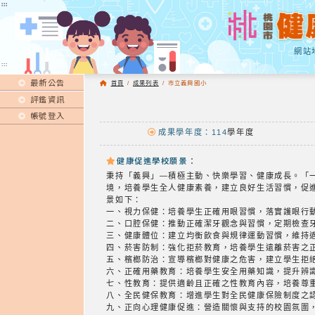
:::
:::
網站
:::
最新公告
首頁
/
成果列表
/
市立義興國小
評鑑資訊
帳號登入
成果學年度：114
學年度
健康促進學校願景：
秉持「義興」—積極主動、快樂學習、健康成長。「
境，培養學生全人健康素養，建立良好生活習慣，促
景如下：
一、視力保健：培養學生正確用眼習慣，落實護眼行
二、口腔保健：推動正確潔牙觀念與習慣，定期檢查
三、健康體位：建立均衡飲食與規律運動習慣，維持
四、菸害防制：強化拒菸教育，培養學生遠離菸害之
五、檳榔防治：宣導檳榔對健康之危害，建立學生拒
六、正確用藥教育：培養學生安全用藥知識，提升辨
七、性教育：提供適齡且正確之性教育內容，培養尊
八、全民健保教育：增進學生對全民健康保險制度之
九、正向心理健康促進：營造關懷與支持的校園氛圍