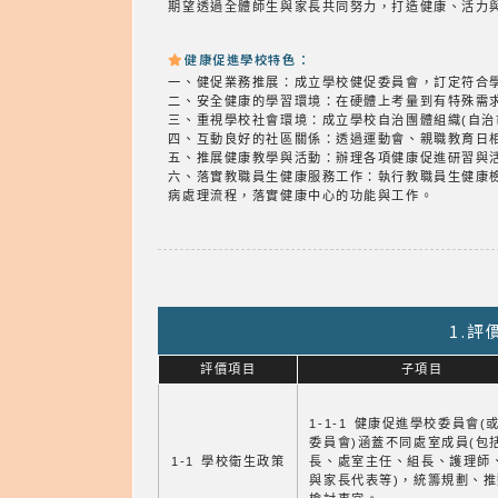
期望透過全體師生與家長共同努力，打造健康、活力
健康促進學校特色：
一、健促業務推展：成立學校健促委員會，訂定符合
二、安全健康的學習環境：在硬體上考量到有特殊需
三、重視學校社會環境：成立學校自治團體組織(自治
四、互動良好的社區關係：透過運動會、親職教育日
五、推展健康教學與活動：辦理各項健康促進研習與
六、落實教職員生健康服務工作：執行教職員生健康
病處理流程，落實健康中心的功能與工作。
1.
評價項目
子項目
1-1-1 健康促進學校委員會(
委員會)涵蓋不同處室成員(包
1-1 學校衛生政策
長、處室主任、組長、護理師
與家長代表等)，統籌規劃、