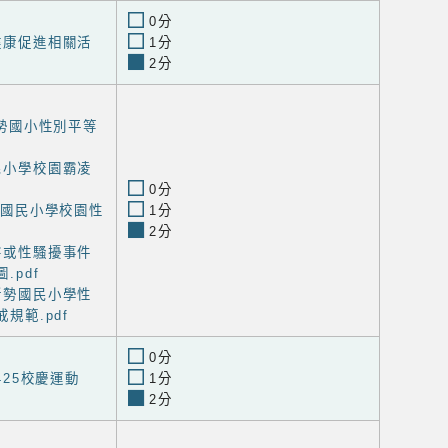
0分
工健康促進相關活
1分
2分
度新勢國小性別平等
國民小學校園霸凌
0分
新勢國民小學校園性
1分
2分
侵害或性騷擾事件
.pdf
區新勢國民小學性
規範.pdf
0分
0425校慶運動
1分
2分