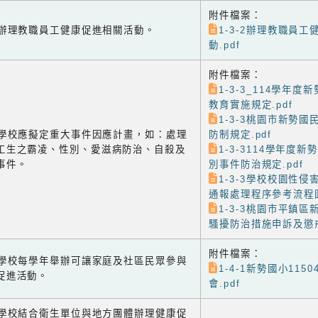
附件檔案：
-2 辦理教職員工健康促進相關活動。
1-3-2辦理教職員
動.pdf
附件檔案：
1-3-3_114學年
教育實施規定.pdf
1-3-3桃園市新勢
-3 學校應擬定重大事件因應計畫，如：處理
防制規定.pdf
工生之霸凌、性別、愛滋病防治、自殺及
1-3-3114學年度
事件。
別事件防治規定.pdf
1-3-3學校校園性
通報處理程序參考流程圖
1-3-3桃園市平鎮
騷擾防治措施申訴及懲戒
附件檔案：
-1 學校每學年舉辦可讓家庭及社區民眾參與
1-4-1新勢國小115
促進活動。
會.pdf
-2 學校結合衛生單位與地方團體辦理健康促