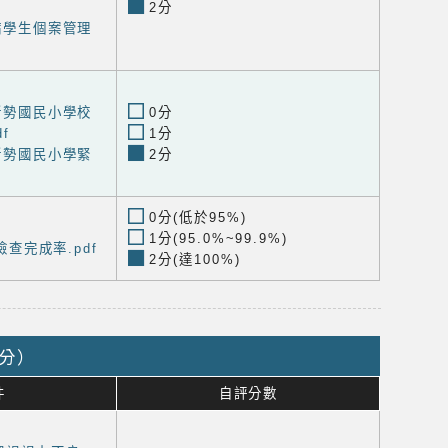
2分
喘病學生個案管理
區新勢國民小學校
0分
f
1分
區新勢國民小學緊
2分
0分(低於95%)
1分(95.0%~99.9%)
康檢查完成率.pdf
2分(達100%)
7分）
件
自評分數