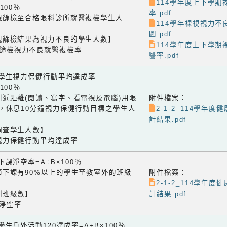
114學年度上下學期
×100％
率.pdf
視篩檢至合格眼科診所就醫複檢學生人
114學年裸視視力不
圖.pdf
視篩檢結果為視力不良的學生人數】
114學年度上下學期
視篩檢視力不良就醫複檢率
醫率.pdf
2 學生視力保健行動平均達成率
×100％
到近距離(閱讀、寫字、看電視及電腦)用眼
附件檔案：
鐘，休息10分鐘視力保健行動目標之學生人
2-1-2_114學年
計結果.pdf
調查學生人數】
視力保健行動平均達成率
3 下課淨空率=A÷B×100％
節下課有90%以上的學生至教室外的班級
附件檔案：
2-1-2_114學年
測班級數】
計結果.pdf
課淨空率
4 學生戶外活動120達成率=A÷B×100％