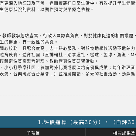
康有更深入地認知及了解，進而實踐在日常生活中，有效提升學生健
生健康狀況的資料，以期作預防與早療之依據。
0人。教師教學經驗豐富，行政人員認真負責，對於健康促進的相關議
學生的健康，有一致性的共識。
長關心校務，且配合度高；志工熱心服務，對於協助學校活動不遺餘
體育競賽、體育社團（直排輪社、跆拳道社、槌球、籃球、游泳、M
暑假體育性質育樂營辦理、教師體育性質研習活動。
班、小小打擊樂社團，參加對外比賽或展演均有優異成績；每年辦理
動表演、音樂班實習音樂會…）並推廣閱讀、多元的社團活動，動靜
1.評價指標（最高30分），（自評3
子項目
相關成果及