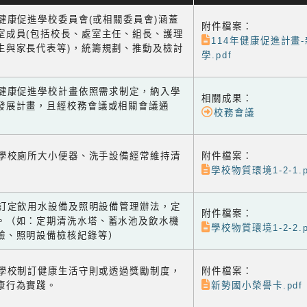
1 健康促進學校委員會(或相關委員會)涵蓋
附件檔案：
室成員(包括校長、處室主任、組長、護理
114年健康促進計畫
生與家長代表等)，統籌規劃、推動及檢討
學.pdf
-2 健康促進學校計畫依照需求制定，納入學
相關成果：
發展計畫，且經校務會議或相關會議通
校務會議
-1 學校廁所大小便器、洗手設備經常維持清
附件檔案：
學校物質環境1-2-1.p
-2 訂定飲用水設備及照明設備管理辦法，定
附件檔案：
。（如：定期清洗水塔、蓄水池及飲水機
學校物質環境1-2-2.p
驗、照明設備檢核紀錄等）
-1 學校制訂健康生活守則或透過獎勵制度，
附件檔案：
康行為實踐。
新勢國小榮譽卡.pdf