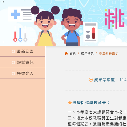
:::
:::
:::
最新公告
首頁
/
成果列表
/
市立新勢國小
評鑑資訊
帳號登入
成果學年度：114
健康促進學校願景：
一、本年度七大議題符合本校「
二、增進本校教職員工生對健
植每個家庭，進而營造健康的社