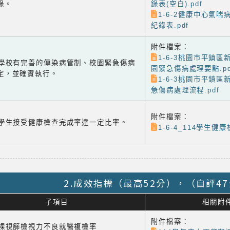
錄。
錄表(空白).pdf
1-6-2健康中心氣
紀錄表.pdf
附件檔案：
1-6-3桃園市平鎮
-3 學校有完善的傳染病管制、校園緊急傷病
園緊急傷病處理要點.pd
定，並確實執行。
1-6-3桃園市平鎮
急傷病處理流程.pdf
附件檔案：
-4 學生接受健康檢查完成率達一定比率。
1-6-4_114學生健
2.成效指標（最高52分），（自評4
子項目
相關附
附件檔案：
1 裸視篩檢視力不良就醫複檢率