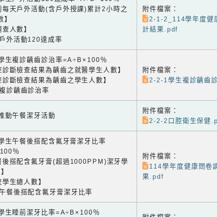
到每天戶外活動(含戶外授課)累計2小時之
附件檔案：
數】
2-1-2_114學年
調查人數】
計結果.pdf
生戶外活動120達成率
1 學生複診齲齒診治率=A÷B×100％
腔診斷檢查結果為齲齒之就醫學生人數】
附件檔案：
腔診斷檢查結果為齲齒之學生人數】
2-2-1學生複診齲齒診
生複診齲齒診治率
附件檔案：
2 推動午餐潔牙活動
2-2-2口腔衛生保健.p
-3 學生午餐後搭配含氟牙膏潔牙比率
×100％
附件檔案：
後搭配含氟牙膏(超過1000PPM)潔牙學
114學年度健康問卷
數】
果.pdf
校學生總人數】
生午餐後搭配含氟牙膏潔牙比率
4 學生睡前潔牙比率=A÷B×100％