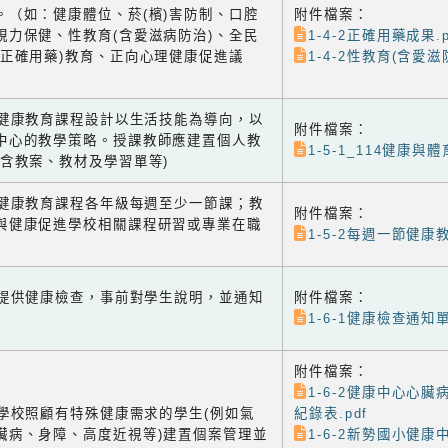
。（如：健康體位、菸(檳)害防制、口腔
附件檔案：
視力保健、性教育(含愛滋病防治)、全民
1-4-2正確用藥成果.p
含正確用藥)教育、正向心理健康促進議
1-4-2性教育(含愛滋防
-1 健康教育課程設計以生活技能為導向，以
附件檔案：
中心的教學策略。授課教師應建置個人教
1-5-1_114健康與
(含教案、教材及學習單等)
-2 健康教育課程各年級每週至少一節課；教
附件檔案：
與健康促進學校相關課程研習或專業在職
1-5-2每週一節健康教
-1 提供健康檢查，事前對學生說明，並通知
附件檔案：
1-6-1健康檢查通知單
附件檔案：
1-6-2健康中心心
-2 學校照顧有特殊健康需求的學生(例如氣
紀錄表.pdf
臟病、身障、高度近視等)建置個案管理並
1-6-2新勢國小健