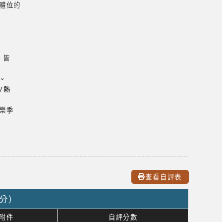
康體位的
題，皆
力。
V熱
音樂季
態
查看自評表
0分）
附件
自評分數