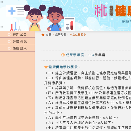
:::
:::
網站
:::
最新公告
首頁
/
成果列表
/
市立仁善國小
評鑑資訊
帳號登入
成果學年度：114
學年度
健康促進學校願景：
（一）建立永續經營、自主規劃之健康促進組織與團
（二）藉由辦理各項動、靜態研習、活動，鼓勵師生
升健康品質。
（三）認識與了解二代健保核心價值，珍惜有限醫療
（四）所有教職員工及學生100％公開承諾並遵守校
（五）利用各種宣導活動建立無菸無檳家庭的比例各在
（六）維持本校學童正常體位比率不低於65.5％，
（七）教師在課程規劃時納入健康議題，並進行融入
70％以上。
（八）學生平均每日潔牙數能達到2.8次以上。
（九）視力不良人數增加數能在50人以下。
（十）培育學生注意安全的生活習慣，訓練師生正確急