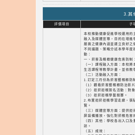
3.
評價項目
子
本校推動健康促進學校運用的
融入及媒體宣導，目的在增進
層面之健康內涵並建立良好之
不同議題、策略分述本學年度
動：
一、菸害及檳榔健康危害防制
（一）課程融入方面：本校將
生活課程等教學計畫，並依教
（二）活動融入方面：
1.訂定三月份為菸害暨檳榔防
（1）觀看菸害暨檳榔防治影
（2）拒菸拒檳簽名活動：對
（3）拒菸拒檳學藝競賽。
2.布置拒菸拒檳學習走廊，張
覽。
（三）媒體宣導方面：提供拒
屏設備播放，強化對菸檳危害
（四）其他：學校各出入口及
誌。
（五）成效：