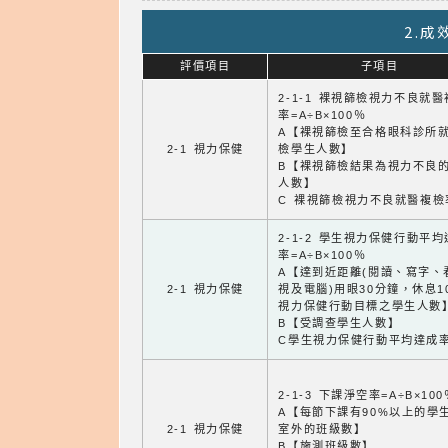
2.
評價項目
子項目
2-1-1 裸視篩檢視力不良就
率=A÷B×100％
A【裸視篩檢至合格眼科診所
2-1 視力保健
檢學生人數】
B【裸視篩檢結果為視力不良
人數】
C 裸視篩檢視力不良就醫複檢
2-1-2 學生視力保健行動平
率=A÷B×100％
A【達到近距離(閱讀、寫字、
2-1 視力保健
視及電腦)用眼30分鐘，休息1
視力保健行動目標之學生人數
B【受調查學生人數】
C學生視力保健行動平均達成
2-1-3 下課淨空率=A÷B×100
A【每節下課有90%以上的學
2-1 視力保健
室外的班級數】
B【施測班級數】