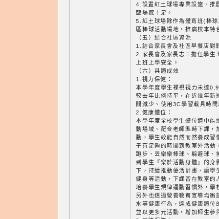
4.設置紅土球場專業設施，推
臨場感十足。
5.紅土球場除作為體育班(棒
區棒球活動場地，推廣校本特
（五）結合社區資源
1.結合家長會及社區早餐店對
2.家長會及家長志工擔任學生
上班上學安全。
（六）具體成效
1.視力保健：
本學年度學生裸視視力未達0.9
較去年比例持平，在近幾年新
間減少、使用3C學習載具時
2.健康體位：
本學年度全校學生體位適中能
動場域、配合老師準時下課，
動，學生較能自然而然養成習
子有足夠的時間到教室外活動
跑步、丟樂樂棒球、躲避球、
到學生『樂於活動身體』的身
下，持續推動優活計畫，讓學
健身等活動，下課留在教室的
培養學生規律運動習慣外，學
另外也透過營養教育宣導均衡
水等健康行為，達成健康體位
並以更多元活動，增加師生參