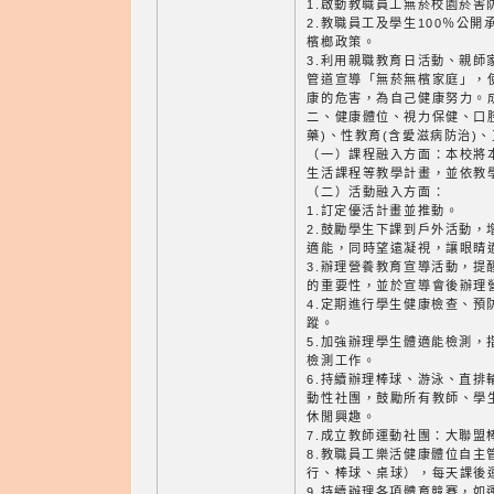
1.啟動教職員工無菸校園菸害
2.教職員工及學生100％公
檳榔政策。
3.利用親職教育日活動、親師
管道宣導「無菸無檳家庭」，
康的危害，為自己健康努力。
二、健康體位、視力保健、口
藥)、性教育(含愛滋病防治)
（一）課程融入方面：本校將
生活課程等教學計畫，並依教
（二）活動融入方面：
1.訂定優活計畫並推動。
2.鼓勵學生下課到戶外活動，
適能，同時望遠凝視，讓眼睛
3.辦理營養教育宣導活動，提
的重要性，並於宣導會後辦理
4.定期進行學生健康檢查、預
蹤。
5.加強辦理學生體適能檢測，
檢測工作。
6.持續辦理棒球、游泳、直排
動性社團，鼓勵所有教師、學
休閒興趣。
7.成立教師運動社團：大聯盟
8.教職員工樂活健康體位自主
行、棒球、桌球），每天課後
9.持續辦理各項體育競賽，如