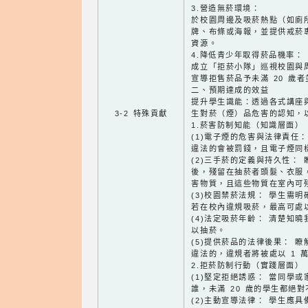
3.營造無菸環境：
於校園周邊及吸菸熱點（如廁
牌、布條或海報，並提供戒菸專線
資源。
4.降低青少年取得菸品機率：
成立「拒菸小隊」巡視校園與
宣導拒售菸品予未滿 20 歲
二、預期達成的效益
提升學生識能：透過各式講座
3-2 特殊貢獻
生對菸（煙）品危害的認知，
1.菸害防制知能（知識層面）
(1)電子煙的危害與法律責任
違法的會被罰錢，且電子煙同
(2)三手菸的定義與持久性：
後，殘留在抽菸者頭髮、衣服
害物質，且這些物質在室內可殘
(3)校園禁菸法規： 學生需
若在校內違規吸菸，最高可處以
(4)法定吸菸年齡： 清楚知曉
以抽菸。
(5)提供菸品的法律後果： 瞭
違法的，違規者將被處以 1 萬
2.拒菸防制行動（實踐層面）
(1)堅定拒絕誘惑： 當同學
誰，未滿 20 歲的學生都絕
(2)主動宣導法律： 學生應