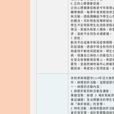
6.正向心理健康促進：
正向心理健康促進是今年新增
輔導教師，每學年會排程依序
與活動，透過團輔給予學生心
的觀念。另針對各班導師提出
學生不定時與學生在諮商室晤
情況、家庭內和家人關係，聆
求，並給予支持及合適建議。
7.其他：
勤洗手在這幾年新冠疫情期間
防疫措施，透過平時全校性的
相處時不斷地耳提面命，學生
病、保護自己與他人的最佳方
在安全急救教育宣導上，希望
要性，並能熟練地操作心肺復甦
關技術，希望從小習得技能，
本校參與桃園市114年活力無
作，辦理拒菸活動，並期望提
一、辦理的活動內容：
1.辦理菸害防制活動及講座：
專題宣導：辦理 3 場針對紙
毒品議題）及法規觀念的學生
與「無菸家庭」的宣導。
2.特色活動：辦理校園拒菸活
會菸害宣導，或針對教職員辦