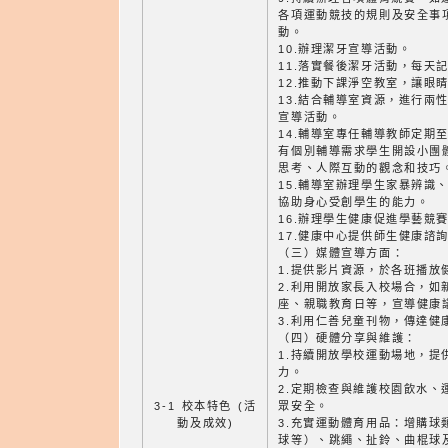
各項運動競技的規則及安全事
動。
10.辦理潔牙宣導活動。
11.落實餐後潔牙活動，每天
12.推動下課淨空教室，讓眼
13.結合輔導室資源，進行兩
宣導活動。
14.輔導室專任輔導教師定期
有個別輔導需求學生開設小團
思考、人際互動的觀念和技巧
15.輔導室辦理學生家暴辨識
協助身心受創學生的能力。
16.辦理學生健康促進學藝競
17.健康中心提供師生健康諮
（三）媒體宣導方面：
1.提供影片資源，於各班播放
2.利用開放家長入校場合，如
座、親職教育日等，宣導健康
3.利用仁善兒童刊物，傳達健
（四）硬體分享與維護：
1.持續開放學校運動場地，提
力。
2.定期檢查與維護校園飲水、
3-1 校本特色 (活
眾安全。
動及成效)
3.充實運動體育用品：增購球
球等）、跳繩、扯鈴、曲棍球