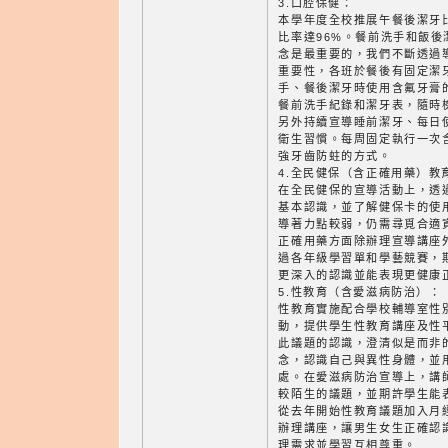
3.口腔保健：
本學年度全校推展午餐後潔牙
比率達96%。餐前洗手和飯
念是最重要的，我們不斷透過
重要性，各班於餐後有固定潔
手、餐後潔牙時使用含氟牙膏
餐前洗手紀錄和潔牙表，隨時
另外持續宣導睡前潔牙、每日
衛生習慣。每周固定執行一次
強牙齒防蛀的方式。
4.全民健保（含正確用藥）教
在全民健保的宣導活動上，透
基本認識，並了解健保卡的使
導著力點較弱，仍需尋覓合適
正確用藥方面除辦理宣導講座
過各年級學習單和學藝競賽，
更深入的認識並能表現更健康
5.性教育（含愛滋病防治）：
性教育實施配合學校輔導室性
動，提供學生性教育講座及性
此議題的認識，澄清似是而非
念，認識自己與異性身體，並
處。在愛滋病防治宣導上，講
較陌生的議題，並期許學生能
從去年開始性教育議題加入月
辦理講座，讓男生女生正確認
理需求並學習互相尊重。