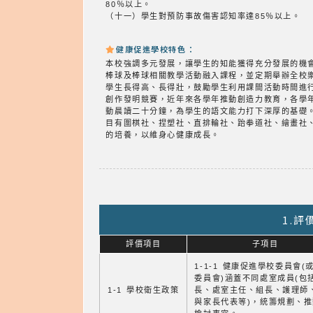
80％以上。
（十一）學生對預防事故傷害認知率達85％以上。
健康促進學校特色：
本校強調多元發展，讓學生的知能獲得充分發展的機
棒球及棒球相關教學活動融入課程，並定期舉辦全校
學生長得高、長得壯，鼓勵學生利用課間活動時間進
創作發明競賽，近年來各學年推動創造力教育，各學
動晨讀二十分鐘，為學生的語文能力打下深厚的基礎
目有圍棋社、捏塑社、直排輪社、跆拳道社、繪畫社
的培養，以維身心健康成長。
1.
評價項目
子項目
1-1-1 健康促進學校委員會(
委員會)涵蓋不同處室成員(包
1-1 學校衛生政策
長、處室主任、組長、護理師
與家長代表等)，統籌規劃、