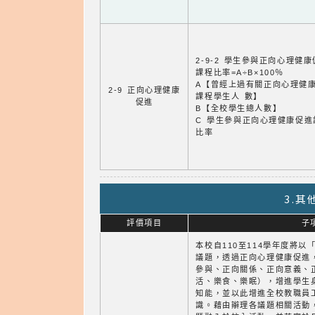
2-9-2 學生參與正向心理健
課程比率=A÷B×100％
A【曾經上過有關正向心理健
2-9 正向心理健康
課程學生人 數】
促進
B【全校學生總人數】
C 學生參與正向心理健康促進
比率
3.
評價項目
子
本校自110至114學年度將
議題，透過正向心理健康促進
參與、正向關係、正向意義、
活、樂食、樂眠），增進學生
知能，並以此增進全校教職員
識。藉由辮理各議題相關活動