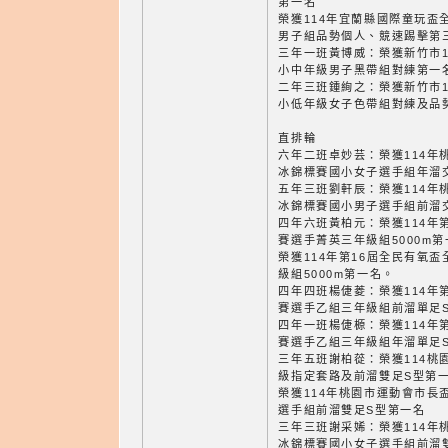
第一名
榮獲114年宜蘭縣國際童玩盃
男子組品勢個人、競速踢擊第
三年一班黃博威：榮獲新竹市1
小中年級男子黑帶組對練第一
二年三班鍾絢之：榮獲新竹市1
小低年級女子色帶組對練及品
直排輪
六年二班卓妙芸：榮獲114年
冰錦標賽國小女子選手組年溜
五年三班劉軒辰：榮獲114年
冰錦標賽國小男子選手組前溜
四年六班黃柏元：榮獲114年
賽選手菁英三年級組5000m第
榮獲114年第16屆全民有氧
級組5000m第一名。
四年四班楊倢菱：榮獲114年
賽選手乙組三年級組前溜單足
四年一班楊倢榞：榮獲114年
賽選手乙組三年級組年溜單足
三年五班謝柏蓯：榮獲114桃
級指定套路及前溜雙足S型第
榮獲114年桃園市運動會市長
選手組前溜雙足S型第一名
三年三班謝采㛓：榮獲114年
冰錦標賽國小女子選手組前溜