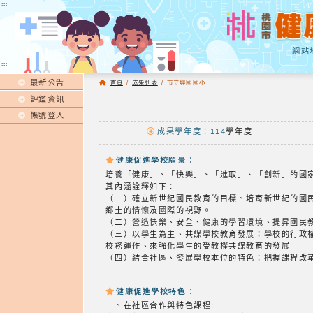
:::
:::
網站
:::
最新公告
首頁
/
成果列表
/
市立興國國小
評鑑資訊
帳號登入
成果學年度：114
學年度
健康促進學校願景：
培養「健康」、「快樂」、「進取」、「創新」的國
其內涵詮釋如下：
（一）確立新世紀國民教育的目標、培育新世紀的國
鄉土的情懷及國際的視野。
（二）營造快樂、安全、健康的學習環境、提昇國民
（三）以學生為主、共謀學校教育發展：學校的行政
校務運作、來強化學生的受教權共謀教育的發展
（四）結合社區、發展學校本位的特色：把握課程改
健康促進學校特色：
一、在社區合作與特色課程: