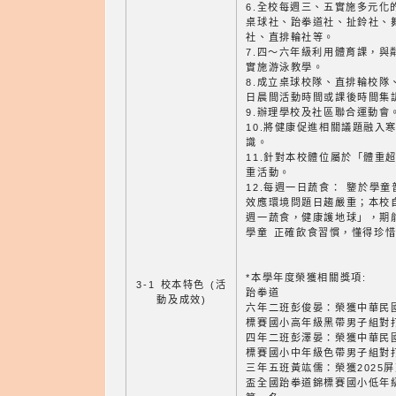
6.全校每週三、五實施多元化
桌球社、跆拳道社、扯鈴社、
社、直排輪社等。
7.四～六年級利用體育課，與
實施游泳教學。
8.成立桌球校隊、直排輪校隊
日晨間活動時間或課後時間集
9.辦理學校及社區聯合運動會
10.將健康促進相關議題融入
識。
11.針對本校體位屬於「體重
重活動。
12.每週一日蔬食： 鑒於學
效應環境問題日趨嚴重；本校自
週一蔬食，健康護地球」，期
學童 正確飲食習慣，懂得珍
*本學年度榮獲相關獎項:
3-1 校本特色 (活
跆拳道
動及成效)
六年二班彭俊晏：榮獲中華民國
標賽國小高年級黑帶男子組對
四年二班彭澤晏：榮獲中華民國
標賽國小中年級色帶男子組對
三年五班黃竑儒：榮獲2025
盃全國跆拳道錦標賽國小低年