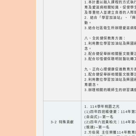
1.本計畫以融入課程的方式執
育及愛滋病相關知識，促使學
及尊重他人並建立良善的人際
2. 結合「學習加油站」、「
動。
3.結合社區衛生所辦理愛滋病
八、全民健保教育方面：
1.利用數位學習加油站及興國
念。
2.配合健促舉辦相關藝文競賽
3.配合珍惜健保聰明就醫玩轉
九、正向心理健康促進教育方
1.配合健促舉辦相關藝文競賽
2.利用數位學習加油站及興國
育觀念。
3.辦理相關的親師生的研習講
1. 114學年桃園之光
(1)四年四班楊倢菱：114年
(自由式)─第一名
3-2 特殊貢獻
(2)四年六班黃柏元：114年
(競速)─第一名
2.方伯晃 主任榮獲114年教