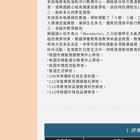
本校毗鄰老街溪和河川教育中心，積極結合地方資源
景，使興國國小成為健康促進學校，該校特色課程在1
二、創新多元的學習環境:
本校配合新課綱的實施，學校規劃了「八館、三棧、
入健康促進課程，讓師生在多元、優質的環境中進行
三、卓越的教學績效:
興國國小近年來以「Wonderful」六力培養學生
越的教學效果，連續榮獲教育部教學卓越金質獎，教
得地方及家長肯定。本學年度學校推動各項健康議題
校內活動，並落實於日常生活中，同時透過學校教育
*桃園市推動閱讀教育中心學校。
*桃園市推動書法教育中心學校。
*桃園市雙語亮點學校。
*客語生活學校。
*109年榮獲新住民友善校園。
*112年度教育部閱讀磐石學校。
*113年教育部品德教育特色學校。
*113年桃園市特色品牌學校。
1.