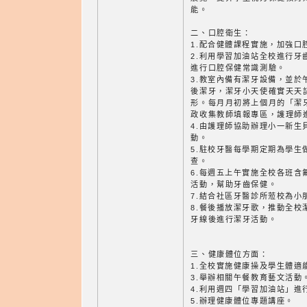
能。
二、口腔衛生：
1.配合健體課程實施，加強口
2.利用學習加油站全校進行牙
進行口腔保健常識測驗。
3.教室內備有潔牙設備，並於
後潔牙，潔牙小天使確實天天
形。每月月初將上個月的「潔
政收集教師填報專區，護理師
4.由護理師協助辦理小一新生
動。
5.駐校牙醫每學期定期為學生
查。
6.每週五上午實施全校各班含
活動，幫助牙齒保健。
7.結合社區牙醫診所蒞校為小
8.餐後播放潔牙歌，推動全校
牙線後進行潔牙活動。
三、健康體位方面：
1.全校實施健康操及學生體適
3.舉辦相關午餐教育藝文活動
4.利用週四「學習加油站」進
5.辦理健康體位專題講座。