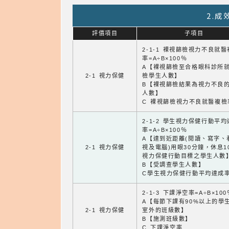
2.
評價項目
子項目
2-1-1 裸視篩檢視力不良就
率=A÷B×100％
A【裸視篩檢至合格眼科診所
2-1 視力保健
檢學生人數】
B【裸視篩檢結果為視力不良
人數】
C 裸視篩檢視力不良就醫複檢
2-1-2 學生視力保健行動平
率=A÷B×100％
A【達到近距離(閱讀、寫字、
2-1 視力保健
視及電腦)用眼30分鐘，休息1
視力保健行動目標之學生人數
B【受調查學生人數】
C學生視力保健行動平均達成
2-1-3 下課淨空率=A÷B×100
A【每節下課有90%以上的學
2-1 視力保健
室外的班級數】
B【施測班級數】
C 下課淨空率