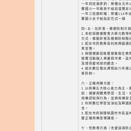
一年四班謝彥鈞：榮獲台北市1
賽國小一年級男子組前溜雙足
一年三班鄒昕曈：榮獲114年
賽國小女子組指定花式一級
四~五、在菸害、檳榔防制方
1.本校採健康教育大單元教學
方式，推動菸害及檳榔防制階
2.配合市府教育局利用興國通
育宣導。
3.辦理健康促進暨營養衛生教
競賽活動融入寒暑假作業，延
及環保愛地球的觀念。
4.結合數位電台課程由六年級
害防制。
六、正確用藥方面：
1.以用藥五大核心能力為主，
如：健康與體育學習、生活、
用藥認知與行為，並將用藥安
2.利用數位學習加油站及興國
念。
3.配合市府辦理桃園市市長盃
暨正確用藥宣導講座。
七、性教育方面（含愛滋病防