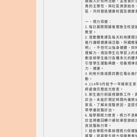
題融入於校內活動，並落實於
育的主導性，與社區資源結合
區，共同營造健康校園及健康
一、視力保健：
1.每日晨間閱讀後實施全校望
教室。
2.落實體育課及每天利用課間
進行護眼健康操活動，持續推動
明」，不但可以強身健體，同
理解力，增加學生在學習上的
劃安排學生進行各種多元的體
引發學生運動興趣、培養規律
力、健康。
3.利用升旗或週四數位電台進
動。
4.114年9月給予一年級新
師處做完整屈光檢查。
5.新生進行斜弱視篩檢工作，
診治。未能於規定時間內複檢
家長，了解未就醫原因，並提
帶學童就醫診治。
6.每學期視力檢查，視力不良
診並將繳回轉介通知單登錄統
良就醫執行率。
7.結合寒假作業辦理視力保健
展覽，提昇學生視力保健教育