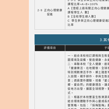
2-9-2 學生參與正向心理健
課程比率=A÷B×100％
A【曾經上過有關正向心理健
2-9 正向心理健康
課程學生人 數】
促進
B【全校學生總人數】
C 學生參與正向心理健康促進
比率
3.
評價項目
子
一、結合本校校訂課程與生態
園環境及設備，營造健康、永
二、串聯本校「全人健康、創
「健康樂活、在地關懷、全球
特別規劃樂活手作、鄉土踏查
入田間，親手耕作、參與生態
景；透過實作體驗，培養「愛
鄉、愛自然」的健康理念，讓
從地方出發，擴展全球視野，
式。
三、根基於本校豐富生態資源
結合環境體驗手作與心靈成長
營策略。包括：「採梅製梅」