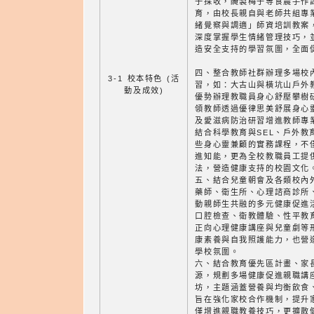
子採收，醃製梅子等食農手作課
育，由校長親自與老師共組專
緒覺察與調適」師資培訓教案
深度掌握學生情緒管理技巧，
造安全支持的學習氛圍，全面
四、整合教師社群辦理多場校
3-1 校本特色 (活
習，如：大古山與橫坑山戶外
動及成效)
優勢辦理教職員身心舒壓攀樹
領教師透過優律思美舒展身心
及愛滋病防治研習增進教師專
結合科學教育與SEL、戶外教
些身心靈兼顧的實務課程，不
進知能，更為全校教職員工提
法，營造健康支持的校園文化
五、結合兒童朝會及各類校內
藥師、衛生所、心理諮商診所
動親師生共融的多元健康促進
口腔檢查、衛教體驗、性平教
正向心理健康講座與兒童劇等
康素養與自我照護能力，也營
學校氛圍。
六、結合教育優先區計畫、家
源，規劃多場健康促進親職講
坊，主題涵蓋營養與均衡飲食
旨在強化家校合作機制，提升
僅增進親職教養技巧，更擴散