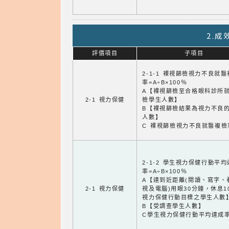
2.
評價項目
子項目
2-1-1 裸視篩檢視力不良就
率=A÷B×100％
A【裸視篩檢至合格眼科診所
2-1 視力保健
檢學生人數】
B【裸視篩檢結果為視力不良
人數】
C 裸視篩檢視力不良就醫複檢
2-1-2 學生視力保健行動平
率=A÷B×100％
A【達到近距離(閱讀、寫字、
2-1 視力保健
視及電腦)用眼30分鐘，休息1
視力保健行動目標之學生人數
B【受調查學生人數】
C學生視力保健行動平均達成