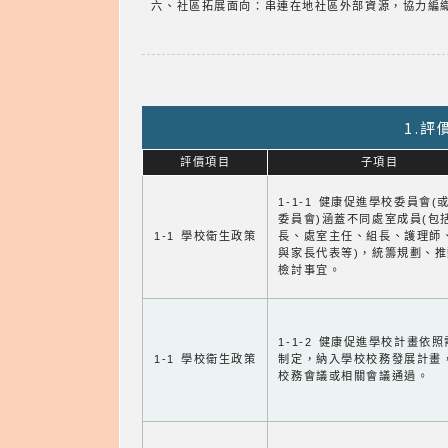
六、社區拓展面向：串連在地社區外部資源，協力編
1.
評價項目
子項目
1-1-1 健康促進學校委員會(
委員會)涵蓋不同處室成員(包
1-1 學校衛生政策
長、處室主任、組長、護理師
與家長代表等)，統籌規劃、
檢討事宜。
1-1-2 健康促進學校計畫依
1-1 學校衛生政策
制定，納入學校校務發展計畫
校務會議或相關會議通過。