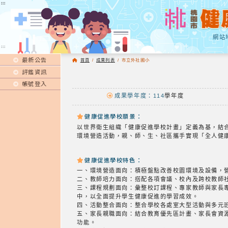
:::
:::
網站
:::
最新公告
首頁
/
成果列表
/
市立外社國小
評鑑資訊
帳號登入
成果學年度：114
學年度
健康促進學校願景：
以世界衛生組織「健康促進學校計畫」定義為基，結
環境營造活動，親、師、生、社區攜手實現「全人健
健康促進學校特色：
一、環境營造面向：積極盤點改善校園環境及設備，
二、教師培力面向：搭配各項會議、校內及跨校教師
三、課程規劃面向：彙整校訂課程、專家教師與家長
中，以全面提升學生健康促進的學習成效。
四、活動整合面向：整合學校各處室大型活動與多元
五、家長親職面向：結合教育優先區計畫、家長會資
功能。