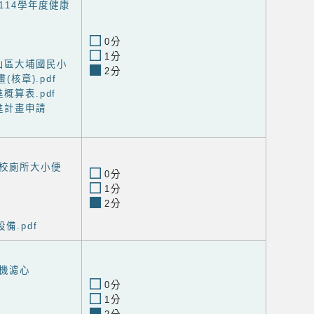
114學年度健康
0分
1分
山區大埔國民小
2分
核章).pdf
概算表.pdf
進計畫申請
校廁所大小便
0分
1分
2分
備.pdf
機濾心
0分
1分