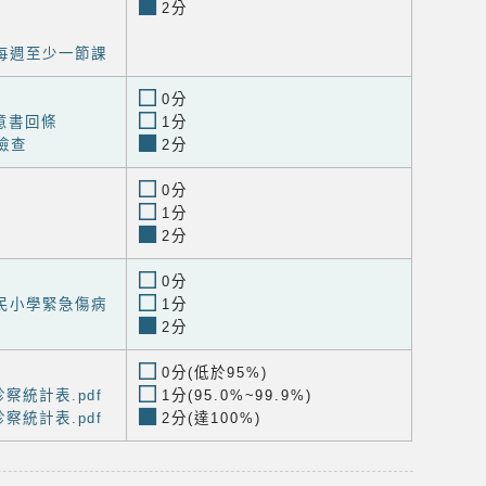
2分
每週至少一節課
0分
意書回條
1分
檢查
2分
0分
1分
2分
0分
民小學緊急傷病
1分
2分
0分(低於95%)
察統計表.pdf
1分(95.0%~99.9%)
察統計表.pdf
2分(達100%)