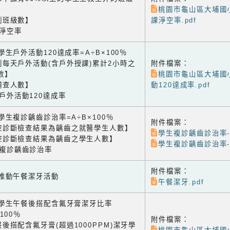
桃園市龜山區大埔國小
測班級數】
課淨空率.pdf
課淨空率
4 學生戶外活動120達成率=A÷B×100％
到每天戶外活動(含戶外授課)累計2小時之
附件檔案：
數】
桃園市龜山區大埔國
調查人數】
動120達成率.pdf
生戶外活動120達成率
1 學生複診齲齒診治率=A÷B×100％
附件檔案：
腔診斷檢查結果為齲齒之就醫學生人數】
學生複診齲齒診治率
腔診斷檢查結果為齲齒之學生人數】
學生複診齲齒診治率
生複診齲齒診治率
附件檔案：
2 推動午餐潔牙活動
午餐潔牙.pdf
-3 學生午餐後搭配含氟牙膏潔牙比率
×100％
附件檔案：
後搭配含氟牙膏(超過1000PPM)潔牙學