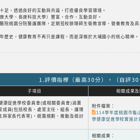
契十足，透過良好的互動與共識，打造優良學習環境。
長庚大學、長庚科技大學）豐富，合作、互動良好。
庚醫院桃園分院醫護團隊，定期蒞校辦理師生衛教宣導、營養教育及
多年歷史，健康教育不再只是課程，而是深植於大埔國小的核心精神。
1.評價指標（最高30分），（自評3
子項目
相關成果及
1 健康促進學校委員會(或相關委員會)涵蓋
附件檔案：
室成員(包括校長、處室主任、組長、護理
114學年度桃園市龜
生與家長代表等)，統籌規劃、推動及檢討
學健康促進學校實施計畫(
相關成果：