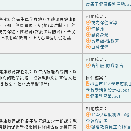
度親子健康促進活動.pd
相關成果：
-2 學校結合衛生單位與地方團體辦理健康促
視力保健宣導
。（如：健康體位、菸(檳)害防制、口腔
性教育
視力保健、性教育(含愛滋病防治)、全民
認識身體
含正確用藥)教育、正向心理健康促進議
高年級-性教育
口腔保健
相關成果：
高年級-認識器官
-1 健康教育課程設計以生活技能為導向，以
中心的教學策略。授課教師應建置個人教
附件檔案：
(含教案、教材及學習單等)
桃園市114學年度龜
學教學活動設計-1.pdf
健康學習單.pdf
相關成果：
114學年度桃園市
-2 健康教育課程各年級每週至少一節課；教
學課程計畫
與健康促進學校相關課程研習或專業在職
辦理教職員工心肺復甦