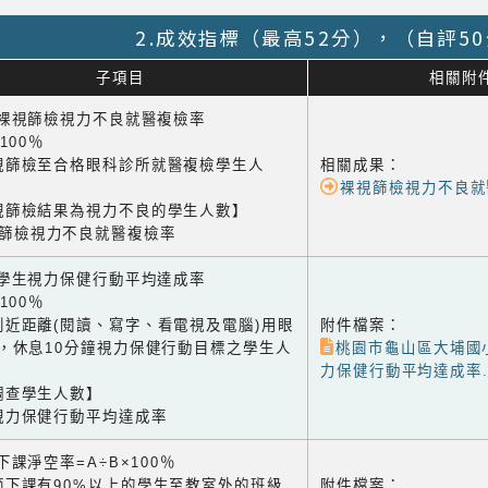
2.成效指標（最高52分），（自評5
子項目
相關附
1 裸視篩檢視力不良就醫複檢率
×100％
視篩檢至合格眼科診所就醫複檢學生人
相關成果：
裸視篩檢視力不良就
視篩檢結果為視力不良的學生人數】
視篩檢視力不良就醫複檢率
2 學生視力保健行動平均達成率
×100％
到近距離(閱讀、寫字、看電視及電腦)用眼
附件檔案：
鐘，休息10分鐘視力保健行動目標之學生人
桃園市龜山區大埔國小
力保健行動平均達成率.p
調查學生人數】
視力保健行動平均達成率
3 下課淨空率=A÷B×100％
節下課有90%以上的學生至教室外的班級
附件檔案：