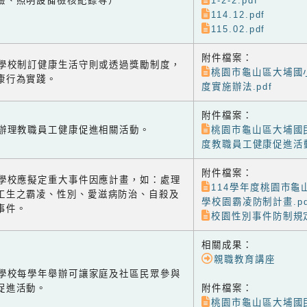
驗、照明設備檢核紀錄等）
1-2-2.pdf
114.12.pdf
115.02.pdf
附件檔案：
-1 學校制訂健康生活守則或透過獎勵制度，
桃園市龜山區大埔國
康行為實踐。
度實施辦法.pdf
附件檔案：
-2 辦理教職員工健康促進相關活動。
桃園市龜山區大埔國民
度教職員工健康促進活動
附件檔案：
-3 學校應擬定重大事件因應計畫，如：處理
114學年度桃園市龜
工生之霸凌、性別、愛滋病防治、自殺及
學校園霸凌防制計畫.pd
事件。
校園性別事件防制規定
相關成果：
親職教育講座
-1 學校每學年舉辦可讓家庭及社區民眾參與
促進活動。
附件檔案：
桃園市龜山區大埔國民