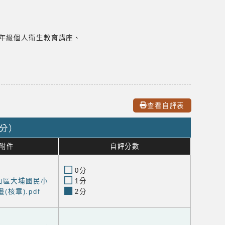
高年級個人衛生教育講座、
查看自評表
0分）
附件
自評分數
0分
山區大埔國民小
1分
核章).pdf
2分