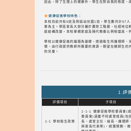
因此，除了生理上的健康外，學生在對自我的態度、
健康促進學校特色：
本校目前共有6班及附設幼兒園1班，學生數共計57
業為主。學區家長大部分屬於農勞工階層，社經地位
庭結構改變，本校單親家庭及隔代教養比例相當高，
學校以健康促進的議題為基礎，透過衛生所護理師、
慣，由行政提供教師所需要的資源。期望在親師生的
的兒童。
1.
評價項目
子項目
1-1-1 健康促進學校委員會(
委員會)涵蓋不同處室成員(包
1-1 學校衛生政策
長、處室主任、組長、護理師
與家長代表等)，統籌規劃、