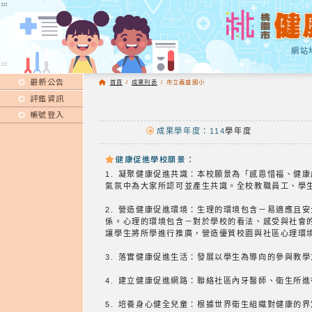
:::
:::
網站
:::
最新公告
首頁
/
成果列表
/
市立義盛國小
評鑑資訊
帳號登入
成果學年度：114
學年度
健康促進學校願景：
1. 凝聚健康促進共識：本校願景為「感恩惜福、健
氣氛中為大家所認可並產生共識。全校教職員工、學
2. 營造健康促進環境：生理的環境包含－易適應且
係。心理的環境包含－對於學校的看法、感受與社會
讓學生將所學進行推廣，營造優質校園與社區心理環
3. 落實健康促進生活：發展以學生為導向的參與教
4. 建立健康促進網路：聯絡社區內牙醫師、衛生所
5. 培養身心健全兒童：根據世界衛生組織對健康的