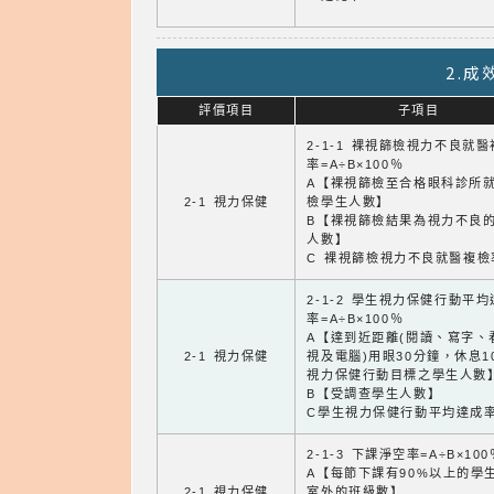
2.
評價項目
子項目
2-1-1 裸視篩檢視力不良就
率=A÷B×100％
A【裸視篩檢至合格眼科診所
2-1 視力保健
檢學生人數】
B【裸視篩檢結果為視力不良
人數】
C 裸視篩檢視力不良就醫複檢
2-1-2 學生視力保健行動平
率=A÷B×100％
A【達到近距離(閱讀、寫字、
2-1 視力保健
視及電腦)用眼30分鐘，休息1
視力保健行動目標之學生人數
B【受調查學生人數】
C學生視力保健行動平均達成
2-1-3 下課淨空率=A÷B×100
A【每節下課有90%以上的學
2-1 視力保健
室外的班級數】