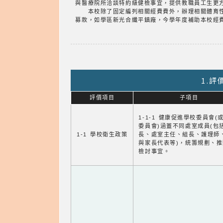
與醫療院所洽談特約級健檢事宜，提供教職員工生更
本校除了固定編列相關經費費外，辦理相關體育性
募款，如學區新光合纖平鎮廠，今學年度補助本校經
1.
評價項目
子項目
1-1-1 健康促進學校委員會(
委員會)涵蓋不同處室成員(包
1-1 學校衛生政策
長、處室主任、組長、護理師
與家長代表等)，統籌規劃、
檢討事宜。