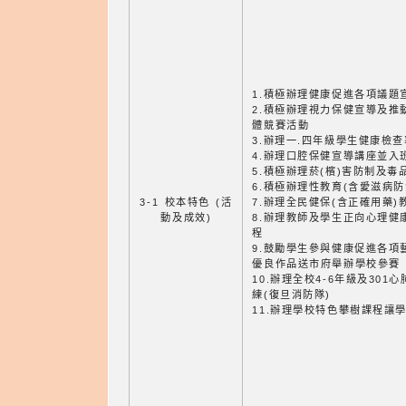
1.積極辦理健康促進各項議題
2.積極辦理視力保健宣導及推
體競賽活動
3.辦理一.四年級學生健康檢查
4.辦理口腔保健宣導講座並入
5.積極辦理菸(檳)害防制及
6.積極辦理性教育(含愛滋病
3-1 校本特色 (活
7.辦理全民健保(含正確用藥
動及成效)
8.辦理教師及學生正向心理健
程
9.鼓勵學生參與健康促進各項
優良作品送市府舉辦學校參賽
10.辦理全校4-6年級及301
練(復旦消防隊)
11.辦理學校特色攀樹課程讓