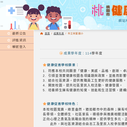
:::
:::
網站
:::
最新公告
首頁
/
成果列表
/
市立宋屋國小
評鑑資訊
帳號登入
成果學年度：114
學年度
健康促進學校願景：
1. 符應本校共同願景「健康、美感、品格、創新、
2. 引領並落實健康校園各項議題與政策，並進而影
3. 結合社區資源，提供教職員工生更好的健康服務。
4. 開放校園，提共社區里民入校活動、健康發展。
5. 培養師生擁有健康的知覺、技能和生活習慣，建
健康促進學校特色：
本校校園寬廣，綠意盎然，猶如都市中的森林；擁有
長帶領，全體師生、社區家長，積極參與推廣相關活
正向心理之勇氣及挑戰自我的精神，提供學生多元、
此外，與社區資源結合由志工及里民入校參加體育