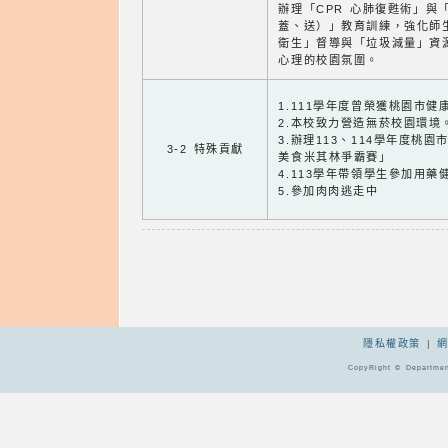
辦理「CPR 心肺復甦術」與
蓋、送）」教育訓練，強化師
衛生」督導與「垃圾減量」資
心理的校園氛圍。
1.111學年度曾榮獲桃園市
2.本校致力營造無菸校園環境
3.辦理113、114學年度桃
3-2 特殊貢獻
美食米其林爭霸賽」
4.113學年帶領學生參加用藥
5.參加肉肉逃走中
隱私權政策
|
CopyRight © Departmen