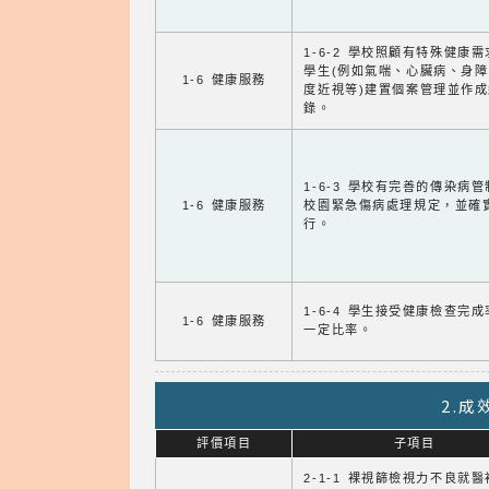
1-6-2 學校照顧有特殊健康
學生(例如氣喘、心臟病、身
1-6 健康服務
度近視等)建置個案管理並作成
錄。
1-6-3 學校有完善的傳染病
1-6 健康服務
校園緊急傷病處理規定，並確
行。
1-6-4 學生接受健康檢查完
1-6 健康服務
一定比率。
2.
評價項目
子項目
2-1-1 裸視篩檢視力不良就