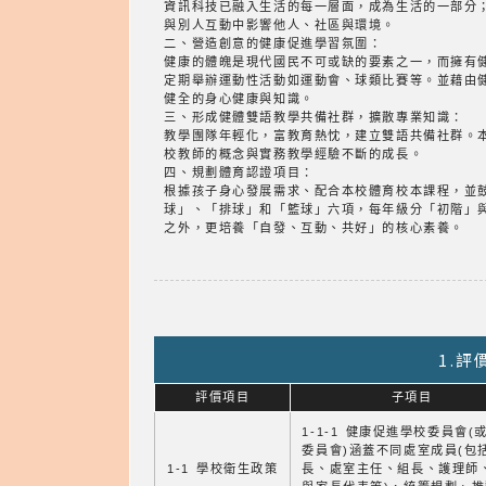
資訊科技已融入生活的每一層面，成為生活的一部分
與別人互動中影響他人、社區與環境。
二、營造創意的健康促進學習氛圍：
健康的體魄是現代國民不可或缺的要素之一，而擁有
定期舉辦運動性活動如運動會、球類比賽等。並藉由
健全的身心健康與知識。
三、形成健體雙語教學共備社群，擴散專業知識：
教學團隊年輕化，富教育熱忱，建立雙語共備社群。
校教師的概念與實務教學經驗不斷的成長。
四、規劃體育認證項目：
根據孩子身心發展需求、配合本校體育校本課程，並
球」、「排球」和「籃球」六項，每年級分「初階」
之外，更培養「自發、互動、共好」的核心素養。
1.
評價項目
子項目
1-1-1 健康促進學校委員會(
委員會)涵蓋不同處室成員(包
1-1 學校衛生政策
長、處室主任、組長、護理師