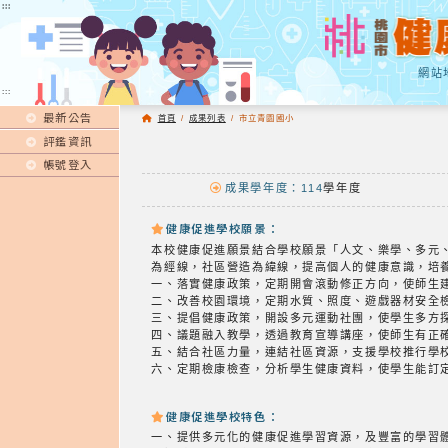
:::
:::
網站
:::
最新公告
首頁
/
成果列表
/
市立青園國小
評鑑資訊
帳號登入
成果學年度：114
學年度
健康促進學校願景：
本校健康促進願景結合學校願景「人文、樂學、多元
為經線，社區營造為緯線，提高個人的健康意識，培
一、落實健康政策，定期開會滾動修正方向，使師生
二、改善校園環境，定期水質、照度、遊戲器材安全
三、提倡健康政策，開設多元運動社團，使學生多方
四、議題融入教學，透過教育宣導講座，使師生有正
五、結合社區力量，連結社區資源，支援學校推行學
六、定期檢康檢查，分析學生健康資料，使學生能訂
健康促進學校特色：
一、提供多元化的健康促進學習資源，及豐富的學習