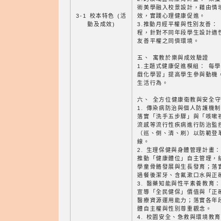
術美學融入校景設計，藉由情
3-1 校本特色 (活
效，實踐心理健康促進。
動及成效)
3.推動月經平權與性別友善：
程，針對不同年段學生設計適
友善平權之同儕環境。
五、 寓教於樂與成效驗證
1.主題式健康促進模組： 每
戲化學習」提高學生參與動機
生活行為。
六、 全方位健康衛教與安全
1. 傳染病防治與個人防護機
落實「洗手五步驟」與「咳嗽
流感等流行性疾病進行防治監
（巡、倒、清、刷）以防範登
線。
2. 生理保健與身體管理計畫：
推動「健康體位」自主管理，
學童骨骼發展與生長發育；落
過餐後潔牙、含氟漱口水與正
3. 醫藥知能與性平素養教育：
宣導「全民健保」價值與「正
醫療資源運用能力；落實各年
體自主權與性別尊重觀念。
4. 校園安全、急救與環境教