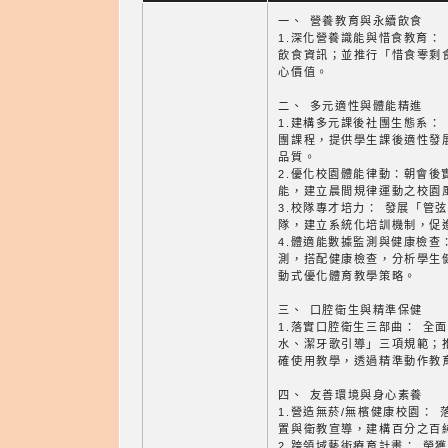
一、 營養教育與永續飲食
1.深化營養識能與惜食教育：
飲食資訊；並推行「惜食零剩
心價值。
二、 多元適性與體能精進
1.建構多元課後社團生態系： 
團課程，提供學生課後適性發
品質。
2.優化校園體能律動：朝會後
能，建立晨間規律運動之校園
3.校隊專才培力： 發展「管
隊，建立系統化培訓機制，促
4.體適能數據監測與健康檢查
測，搭配健康檢查，分析學生
動式優化體育教學策略。
三、 口腔衛生與精準保健
1.落實口腔衛生三部曲： 全
水、潔牙歌引導」三項規範；
確使用教學，透過精準動作教
四、 友善環境與身心素養
1.營造無菸/無檳健康校園：
置與衛教宣導，建構百分之百
2.跨領域藝術療育計畫： 榮