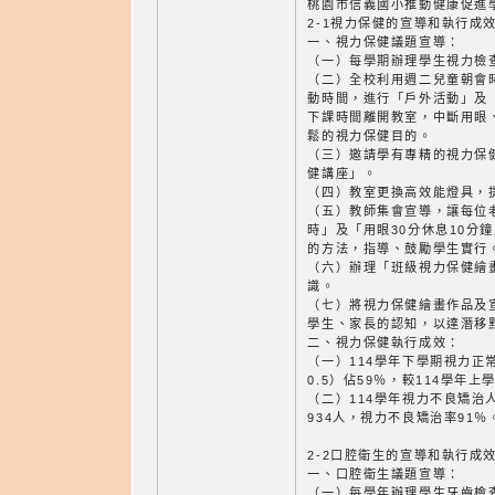
桃園市信義國小推動健康促進
2-1視力保健的宣導和執行成
一、視力保健議題宣導：
（一）每學期辦理學生視力檢
（二）全校利用週二兒童朝會
動時間，進行「戶外活動」及
下課時間離開教室，中斷用眼
鬆的視力保健目的。
（三）邀請學有專精的視力保
健講座」。
（四）教室更換高效能燈具，
（五）教師集會宣導，讓每位
時」及「用眼30分休息10分
的方法，指導、鼓勵學生實行
（六）辦理「班級視力保健繪
識。
（七）將視力保健繪畫作品及
學生、家長的認知，以達潛移
二、視力保健執行成效：
（一）114學年下學期視力正
0.5）佔59％，較114學年上
（二）114學年視力不良矯治
934人，視力不良矯治率91％
2-2口腔衛生的宣導和執行成
一、口腔衛生議題宣導：
（一）每學年辦理學生牙齒檢