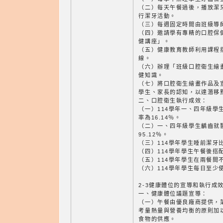
（二）每天午餐過後，播放潔
行潔牙活動。
（三）每週固定時間由班級導
（四）邀請學有專精的口腔保
健講座」。
（五）健康教育教師利用課程
線。
（六）辦理「班級口腔衛生繪
健知識。
（七）將口腔衛生繪畫作品及
學生、家長的認知，以達潛移
二、口腔衛生執行成效：
（一）114學年一、四年級學
率為16.14％。
（二）一、四年級學生齲齒就
95.12％。
（三）114學年學生睡前潔牙比
（四）114學年學生午餐後搭
（五）114學年學生在兩餐間
（六）114學年學生每日至少
2-3健康體位的宣導和執行成
一、健康體位議題宣導：
（一）午餐由優良廠商提供，
考量熱量與營養均衡的原則加
食物的供應。