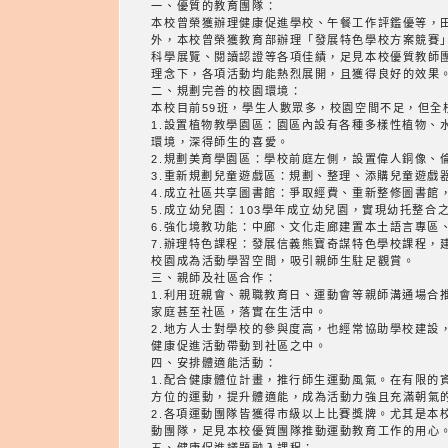
一、優質的教育團隊：
本校曾榮獲辦理健康促進學校、午餐工作評鑑優等，
外，本校曾榮獲教育部辦理「發展特色學校方案競賽
科學展覽、閱讀認證等各項佳績，足見本校優質教師
理念下，各項活動均能熱烈展開，且獲得良好的效果
二、規劃完善的校園環境：
本校目前59班，學生人數眾多，校園空間不足，但
1.設置植物教學園區：園區內設有各種多樣性植物、
環境，深得師生的喜愛。
2.規劃美育學園區：學校前庭左側，設置偉人銅像、
3.重新規劃兒童遊戲區：規劃、整理、添購兒童遊戲
4.成立社區共享圖書館：爭取經費、重新整修圖書館
5.成立幼兒園：103學年成立幼兒園，實現幼托整合
6.強化境教功能：中廊、文化走廊建置本土語言專區
7.辦理特色課程：發展信義熊寶奇謀特色學校課程，
校園成為活動學習空間，吸引親師生駐足觀賞。
三、親師及社區合作：
1.利用班親會、親職教育日、運動會等親師溝通場
家庭甚至社區，落實在生活中。
2.地方人士對學校的參與度高，也經常協助學校建
健康促進活動帶動到社區之中。
四、安排體適能活動：
1.配合健康體位計畫，推行師生運動風氣。在有限
方位的運動，提升體適能，成為活動力強且充滿朝氣
2.各項運動團隊皆獲得市級以上比賽獎牌。尤其是
動團隊，足見本校優質團隊推動運動教育工作的用心