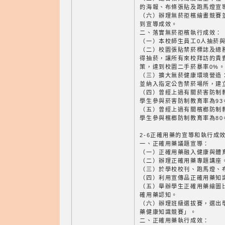
的海報、布條張貼及跑馬燈宣
（六）辦理無菸拒檳繪畫競賽
到宣導成效。
二、落實無菸拒檳執行成效：
（一）本校師生員工0人抽菸與
（二）校園張貼禁菸標誌及總
得抽菸，讓所有來校拜訪的貴
策，達到校園二手菸暴率0%
（三）擴大無菸健康環境營造
並納入指定公告禁菸場所，建
（四）曾經上過有關菸害防制教
學生參與菸害防制教育率為93
（五）曾經上過有關檳榔防制教
學生參與檳榔防制教育率為80
2-6正確用藥的宣導和執行成
一、正確用藥議題宣導：
（一）正確用藥融入健康與體
（二）辦理正確用藥專題講座
（三）於學校校刊、跑馬燈、
（四）利用宣傳品正確用藥知
（五）舉辦學生正確用藥繪圖
確用藥認知。
（六）辦理班級選拔賽，選出
藥健康知識競賽」。
二、正確用藥執行成效：