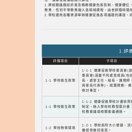
五、健康促進議題融入課程：
1.將相關議題如菸害及檳榔健康危害防制、健康體
教育、性別平等教育融入各領域課程，由老師隨時隨
2.學校運用各種資源舉辦健康促進各項議題的講座、
1.
評價項目
子項目
1-1-1 健康促進學校委員會(
委員會)涵蓋不同處室成員(包
1-1 學校衛生政策
長、處室主任、組長、護理師
與家長代表等)，統籌規劃、
檢討事宜。
1-1-2 健康促進學校計畫依
1-1 學校衛生政策
制定，納入學校校務發展計畫
校務會議或相關會議通過。
1-2-1 學校廁所大小便器、
1-2 學校物質環境
備經常維持清潔。