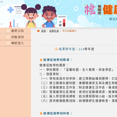
:::
:::
網站
:::
最新公告
首頁
/
成果列表
/
市立信義國小
評鑑資訊
帳號登入
成果學年度：114
學年度
健康促進學校願景：
健康促進學校願景：
一、學校願景：「溫馨校園、全人教育、終身學習」
二、發展準則：
（一）學校成員共同參與：建立規劃組織與團隊，訂
（二）建立健康永續校園：兼顧健康安全與永續生態
（三）培養健康生活作息：制定健康生活作息，養成
（四）發展優質社區場域：善用社區機構資源，推廣
（五）融入學習領域課程：結合課程領域小組，設計
（六）提供健康服務諮詢：辦理親師生健康檢查，落
健康促進學校特色：