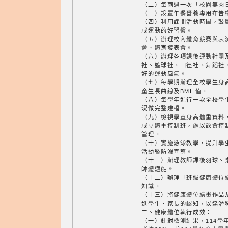
（二）每兩週一次「校園無肉
（三）設置午餐營養專用布告
（四）利用課間活動時間，鼓
成運動的好習慣。
（五）辦理校內體育競賽與表
會、體育發表會。
（六）辦理各項課後運動社團
社、籃球社、田徑社、舞蹈社
好的運動風氣。
（七）每學期辦理全校學生身
童生長曲線及BMI 值。
（八）每學年進行一次全校學
況做完整建檔。
（九）檢視學童身高體重資料
成立體重控制班，施以飲食控
管理。
（十）實施游泳教學，提升學
活動暨防溺宣導。
（十一）辦理教師課後羽球、
師體適能。
（十二）辦理「班級健康體位
知識。
（十三）將健康體位繪畫作品
進學生、家長的認知，以達潛
二、健康體位執行成效：
（一）針對檢測結果，114學