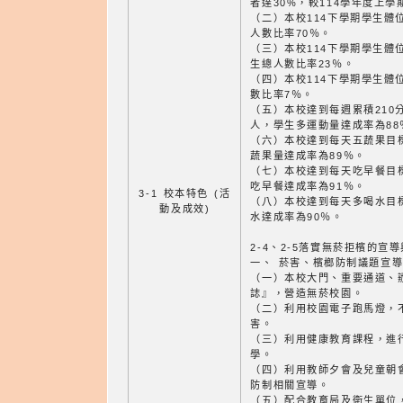
者達30%，較114學年度上學
（二）本校114下學期學生體
人數比率70％。
（三）本校114下學期學生體
生總人數比率23％。
（四）本校114下學期學生體
數比率7％。
（五）本校達到每週累積210
人，學生多運動量達成率為88
（六）本校達到每天五蔬果目標
蔬果量達成率為89％。
（七）本校達到每天吃早餐目標
吃早餐達成率為91％。
3-1 校本特色 (活
（八）本校達到每天多喝水目標
動及成效)
水達成率為90％。
2-4、2-5落實無菸拒檳的宣
一、 菸害、檳榔防制議題宣
（一）本校大門、重要通道、
誌』，營造無菸校園。
（二）利用校園電子跑馬燈，
害。
（三）利用健康教育課程，進
學。
（四）利用教師夕會及兒童朝
防制相關宣導。
（五）配合教育局及衛生單位