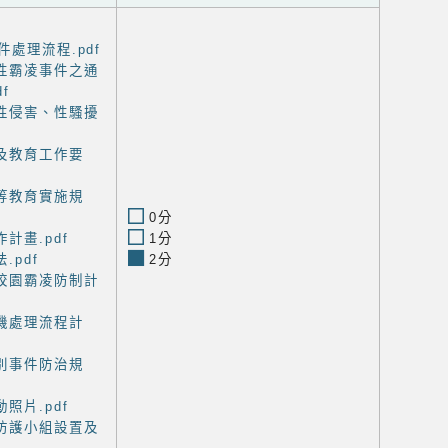
處理流程.pdf
性霸凌事件之通
f
性侵害、性騷擾
及教育工作要
等教育實施規
0分
計畫.pdf
1分
.pdf
2分
校園霸凌防制計
機處理流程計
別事件防治規
照片.pdf
防護小組設置及