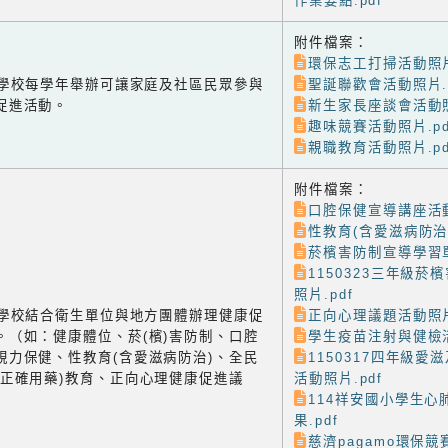
作業要點.pdf
附件檔案：
環保志工打掃活動照片
-1 學校每學年舉辦可讓家庭及社區民眾參與
聖誕聯歡會活動照片.p
促進活動。
新生家長座談會活動照
趣味競賽活動照片.pd
親職教育活動照片.pd
附件檔案：
口腔保健宣導講座活動
性教育(含愛滋病防治)
菸檳害防制宣導學習單
1150323三年級菸
照片.pdf
-2 學校結合衛生單位與地方團體辦理健康促
正向心理議題活動照片
。（如：健康體位、菸(檳)害防制、口腔
學生疫苗注射與健檢活
視力保健、性教育(含愛滋病防治)、全民
1150317四年級愛
含正確用藥)教育、正向心理健康促進議
活動照片.pdf
114祥安國小學生心
果.pdf
慈濟pagamo環保競