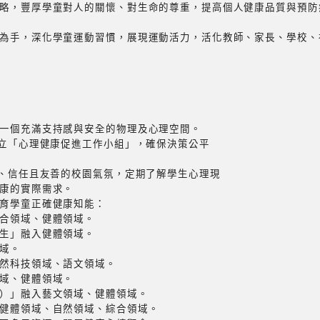
略，豐厚學童對人的關懷、對生命的尊重，提高個人健康品質與預防
為手，深化學童運動習慣，展現運動活力，活化教師、家長、學校、
一個充滿支持感與安全的物理及心理空間。
成立「心理健康促進工作小組」，確保決策公平
懷、信任且友善的校園氣氛，定期了解學生心理現
康的實際需求。
育學童正確健康知能：
合領域、健體領域。
生」融入健體領域。
域。
然科技領域、語文領域。
域、健體領域。
）」融入藝文領域、健體領域。
健體領域、自然領域、綜合領域。