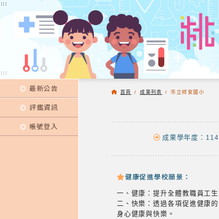
:::
:::
:::
最新公告
首頁
/
成果列表
/
市立祥安國小
評鑑資訊
帳號登入
成果學年度：114
健康促進學校願景：
一、健康：提升全體教職員工生
二、快樂：透過各項促進健康的
身心健康與快樂。