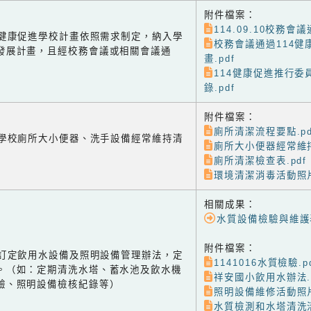
附件檔案：
114.09.10校務會
-2 健康促進學校計畫依照需求制定，納入學
校務會議通過114健
發展計畫，且經校務會議或相關會議通
畫.pdf
114健康促進推行委
錄.pdf
附件檔案：
廁所清潔流程要點.pd
-1 學校廁所大小便器、洗手設備經常維持清
廁所大小便器經常維持
廁所清潔檢查表.pdf
環境清潔消毒活動照片
相關成果：
水質設備檢驗與維護
附件檔案：
-2 訂定飲用水設備及照明設備管理辦法，定
1141016水質檢驗.p
。（如：定期清洗水塔、蓄水池及飲水機
祥安國小飲用水辦法.p
驗、照明設備檢核紀錄等）
照明設備維修活動照片
水質檢測和水塔清洗活