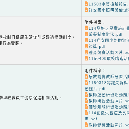
11503水質檢驗報告.
祥安國小照明設備辦法
附件檔案：
114品格之星實施計畫
榮譽制度辦法.pdf
-1 學校制訂健康生活守則或透過獎勵制度，
114祥安國小路跑辦法
康行為實踐。
頒獎.pdf
體育競賽活動照片.pd
1150409環校路跑活
附件檔案：
急救創傷教師研習活動
1150318認識失智
動照片.pdf
教師運動研習活動照片
-2 辦理教職員工健康促進相關活動。
教師研習活動照片.pd
輔導知能研習活動照片
114認識失智症及長
畫.pdf
教師健檢活動照片.pd