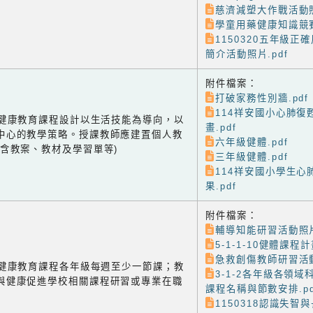
慈濟減塑大作戰活動照
學童用藥健康知識競賽
1150320五年級正
簡介活動照片.pdf
附件檔案：
打破家務性別牆.pdf
114祥安國小心肺復
-1 健康教育課程設計以生活技能為導向，以
畫.pdf
中心的教學策略。授課教師應建置個人教
六年級健體.pdf
(含教案、教材及學習單等)
三年級健體.pdf
114祥安國小學生心
果.pdf
附件檔案：
輔導知能研習活動照片
5-1-1-10健體課程計
急救創傷教師研習活動
-2 健康教育課程各年級每週至少一節課；教
3-1-2各年級各領
與健康促進學校相關課程研習或專業在職
課程名稱與節數安排.pd
1150318認識失智