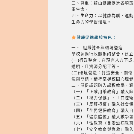
三、尊重：藉由健康促進各項策
重生命。
四、生命力：以健康為腦、運動
生命力的學習環境。
健康促進學校特色：
一、 組織健全與環境營造
學校透過行政體系的整合，建立
(一)行政整合：在現有人力下
透明，且資源分配平等。
(二)環境營造：打造安全、關
況與問題，精準掌握校園心理健
二、健促議題融入課程教學，涵
（一）「正確用藥教育」融入綜
（二）「視力保健」、「口腔衛
（三）「反菸拒檳」融入社會領
（四）「全民健保教育」融入自
（五）「健康體位」融入數學領
（六）「性教育（含愛滋病教育
（七）「安全教育與急救」融入