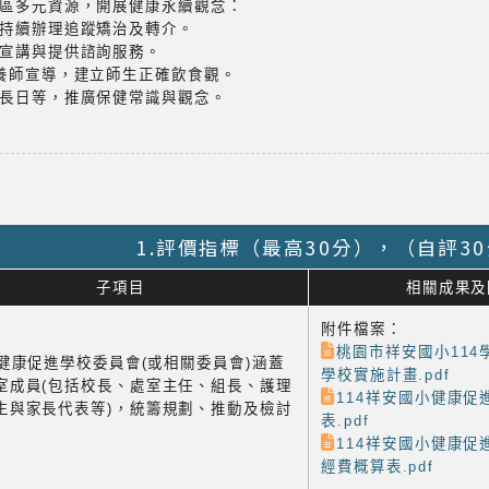
區多元資源，開展健康永續觀念：
持續辦理追蹤矯治及轉介。
宣講與提供諮詢服務。
養師宣導，建立師生正確飲食觀。
長日等，推廣保健常識與觀念。
1.評價指標（最高30分），（自評3
子項目
相關成果及
附件檔案：
桃園市祥安國小114
1 健康促進學校委員會(或相關委員會)涵蓋
學校實施計畫.pdf
室成員(包括校長、處室主任、組長、護理
114祥安國小健康促
生與家長代表等)，統籌規劃、推動及檢討
表.pdf
114祥安國小健康促
經費概算表.pdf