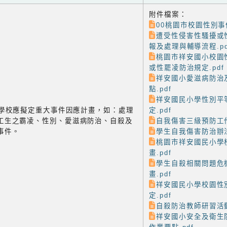
附件檔案：
00桃園市校園性別事件
遭受性侵害性騷擾或
報及處理與輔導流程.pd
桃園市祥安國小校園
或性罷凌防治規定.pdf
祥安國小愛滋病防治
點.pdf
祥安國民小學性別平
-3 學校應擬定重大事件因應計畫，如：處理
定.pdf
工生之霸凌、性別、愛滋病防治、自殺及
自我傷害三級預防工作
事件。
學生自我傷害防治辦法
桃園市祥安國民小學
畫.pdf
學生自殺相關問題危
畫.pdf
祥安國民小學校園性
定.pdf
自殺防治教師研習活動
祥安國小安全及衛生