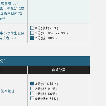
意事項.pdf
「桃園市學校疑似群
班級兩日內(含
pdf
0分(低於95%)
國民中小學學生健康
1分(95.0%~99.9%)
核表.pdf
2分(達100%)
9分）
件
自評分數
3分(92%以上)
2分(87-91％)
就醫率統計
1分(81-86％)
0分(低於81%)