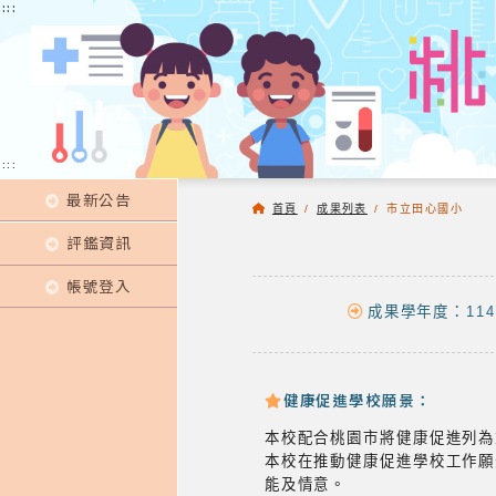
:::
:::
:::
最新公告
首頁
/
成果列表
/
市立田心國小
評鑑資訊
帳號登入
成果學年度：114
健康促進學校願景：
本校配合桃園市將健康促進列
本校在推動健康促進學校工作願
能及情意。