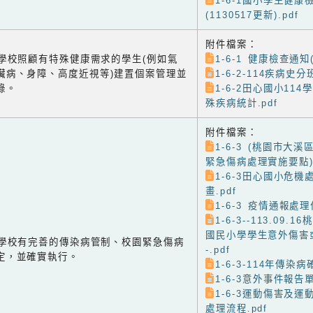
1-6-1國小學生健
(1130517更新).pdf
附件檔案：
-2 學校照顧有特殊健康需求的學生(例如氣
1-6-1 健康檢查通知(
臟病、身障、高度近視等)建置個案管理並
1-6-2-114疾病史分
錄。
1-6-2田心國小114
殊疾病統計.pdf
附件檔案：
1-6-3 (桃園市大
緊急傷病處理實施要點).
1-6-3田心國小危機
畫.pdf
1-6-3 疫情通報處理
1-6-3--113.09
國民小學學生意外傷害
-3 學校有完善的傳染病管制、校園緊急傷病
-.pdf
定，並確實執行。
1-6-3-114年傳染病
1-6-3意外事件報告單
1-6-3運動傷害及
處理流程.pdf