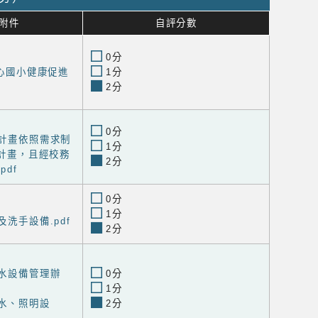
附件
自評分數
0分
度田心國小健康促進
1分
2分
0分
校計畫依照需求制
1分
計畫，且經校務
2分
df
0分
1分
及洗手設備.pdf
2分
用水設備管理辦
0分
1分
用水、照明設
2分