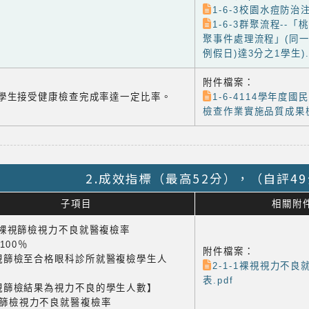
1-6-3校園水痘防治注
1-6-3群聚流程--
聚事件處理流程」(同一
例假日)達3分之1學生).
附件檔案：
-4 學生接受健康檢查完成率達一定比率。
1-6-4114學年度
檢查作業實施品質成果檢
2.成效指標（最高52分），（自評4
子項目
相關附
1 裸視篩檢視力不良就醫複檢率
×100％
附件檔案：
視篩檢至合格眼科診所就醫複檢學生人
2-1-1裸視視力不良
表.pdf
視篩檢結果為視力不良的學生人數】
視篩檢視力不良就醫複檢率