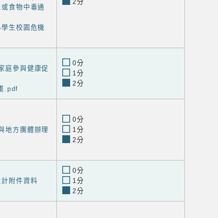
2分
群聚或食物中毒通
國小學生校園危機
0分
讓家庭參與健康促
1分
2分
.pdf
0分
位與地方團體辦理
1分
2分
0分
程設計附件資料
1分
2分