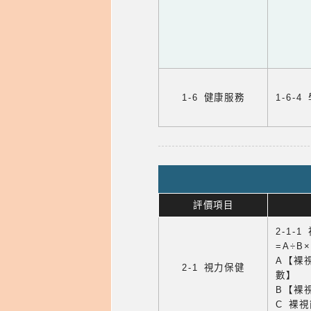
1-6 健康服務
1-6
評價項目
2-1-
=A÷B
A【裸
2-1 視力保健
數】
B【裸
C 裸