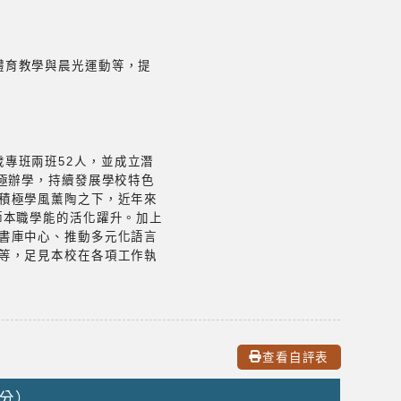
體育教學與晨光運動等，提
歲專班兩班52人，並成立潛
極辦學，持續發展學校特色
積極學風薰陶之下，近年來
師本職學能的活化躍升。加上
書庫中心、推動多元化語言
等，足見本校在各項工作執
查看自評表
0分）