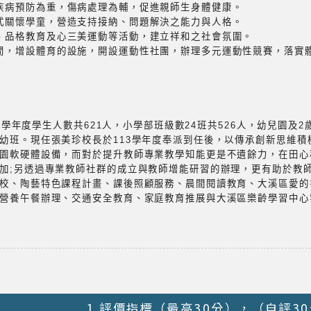
疾病預防為重，傷病處理為輔，促進親師生身體健康。
式關懷學童，營造支持接納、問題解決之能力與人格。
、品格教育及心三美運動等活動，建立祥和之社會氛圍。
閒，增設體育的設施，開設運動性社團，辦理多元運動性競賽，落實
4學年度學生人數共621人，小學部班級數24班共526人，幼兒園及2
幼班。現任張美珍校長於113學年度奉派到任後，以傳承創新思維積
園軟硬體設備，而對於提升教師專業教學知能更是不遺餘力，在田心
加;另透過專業教師社群的成立與教師增能研習的辦理，更有助於教
校、陶藝特色課程計畫、課後照顧服務、晨間閱讀教育、大溪區愛的
營養午餐辦理、交通安全教育、家庭教育推展與大溪區樂齡學習中心
1.評價指標（最高30分），（自評3