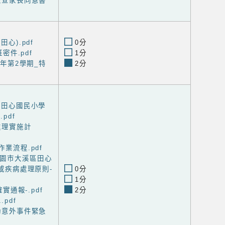
康檢查家長同意書
田心).pdf
0分
班密件.pdf
1分
學年第2學期_特
2分
溪區田心國民小學
pdf
處理實施計
作業流程.pdf
.16桃園市大溪區田心
或疾病處理原則-
0分
1分
確實通報-.pdf
2分
.pdf
運動意外事件緊急