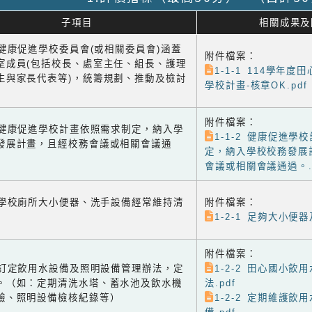
子項目
相關成果及
1 健康促進學校委員會(或相關委員會)涵蓋
附件檔案：
室成員(包括校長、處室主任、組長、護理
1-1-1 114學年
生與家長代表等)，統籌規劃、推動及檢討
學校計畫-核章OK.pdf
附件檔案：
-2 健康促進學校計畫依照需求制定，納入學
1-1-2 健康促進學
發展計畫，且經校務會議或相關會議通
定，納入學校校務發展
會議或相關會議通過。.p
-1 學校廁所大小便器、洗手設備經常維持清
附件檔案：
1-2-1 足夠大小便器
附件檔案：
-2 訂定飲用水設備及照明設備管理辦法，定
1-2-2 田心國小飲
。（如：定期清洗水塔、蓄水池及飲水機
法.pdf
驗、照明設備檢核紀錄等）
1-2-2 定期維護飲