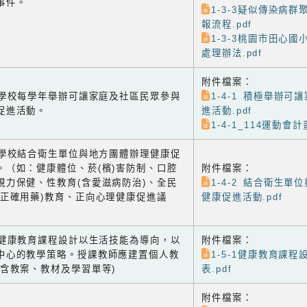
事件。
1-3-3疑似傳染病
報流程.pdf
1-3-3桃園市田心
處理辦法.pdf
附件檔案：
-1 學校每學年舉辦可讓家庭及社區民眾參與
1-4-1 積極舉辦可
促進活動。
進活動.pdf
1-4-1_114運動會計畫
-2 學校結合衛生單位與地方團體辦理健康促
。（如：健康體位、菸(檳)害防制、口腔
附件檔案：
視力保健、性教育(含愛滋病防治)、全民
1-4-2 結合衛生單
含正確用藥)教育、正向心理健康促進議
健康促進活動.pdf
-1 健康教育課程設計以生活技能為導向，以
附件檔案：
中心的教學策略。授課教師應建置個人教
1-5-1健康教育課
(含教案、教材及學習單等)
表.pdf
附件檔案：