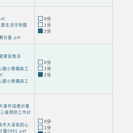
df
0分
級健康生活守則暨
1分
2分
競賽計畫.pdf
工健康促進活
0分
度田心國小教職員工
1分
f
2分
度田心國小教職員工
重大事件因應計畫
(三級預防工作計
0分
度桃園市大溪區田心
1分
0901.pdf