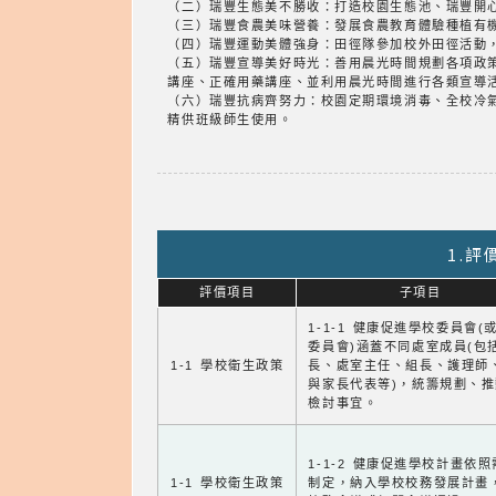
（二）瑞豐生態美不勝收：打造校園生態池、瑞豐開
（三）瑞豐食農美味營養：發展食農教育體驗種植有
（四）瑞豐運動美體強身：田徑隊參加校外田徑活動
（五）瑞豐宣導美好時光：善用晨光時間規劃各項政
講座、正確用藥講座、並利用晨光時間進行各類宣導活
（六）瑞豐抗病齊努力：校園定期環境消毒、全校冷
精供班級師生使用。
1.
評價項目
子項目
1-1-1 健康促進學校委員會(
委員會)涵蓋不同處室成員(包
1-1 學校衛生政策
長、處室主任、組長、護理師
與家長代表等)，統籌規劃、
檢討事宜。
1-1-2 健康促進學校計畫依
1-1 學校衛生政策
制定，納入學校校務發展計畫