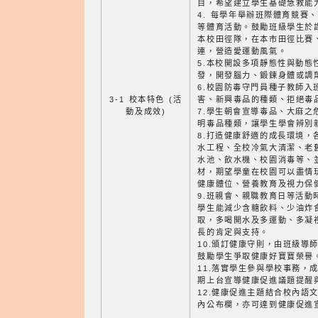
目，希望建立學生基礎急救能
4. 每學年舉辦班際體育競賽
等體育活動。鼓勵班級學生於課
本校田徑隊，在本市田徑比賽
連，營造愛運動風氣。
5.本校開設多項靜態性與動態
發，開發腦力、鍛鍊身體或調
6.校園防毒守門員種子教師入
3-1 校本特色 (活
害、新興毒品的種類、拒絕毒
動及成效)
7.學生朝會宣導毒品、大麻之
明毒品種類，讓學生學會辨別
8.打造健康舒適的成長環境，
水工程、全校冷氣大清潔、老
水池、飲水機、校園消毒等、
材，期望學童在校園可以盡情
健康體位、營養教育及視力保
9.班親會、親職教育日等活動
學生能減少含糖飲料、少油炸
取，多喝開水及多運動、多凝
長的肯定與支持。
10.頒訂健康守則，由班級導
鼓勵學生爭取健康好寶寶榮譽
11.落實學生參與學校事務，
期上台宣導健康促進議題提醒
12.健康促進主題結合校內語
內公布欄，亦可達到健康促進