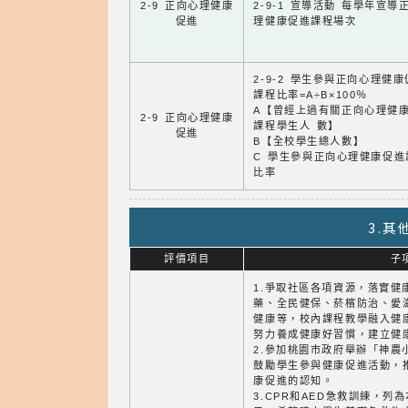
2-9 正向心理健康
2-9-1 宣導活動 每學年宣導
促進
理健康促進課程場次
2-9-2 學生參與正向心理健
課程比率=A÷B×100％
A【曾經上過有關正向心理健
2-9 正向心理健康
課程學生人 數】
促進
B【全校學生總人數】
C 學生參與正向心理健康促進
比率
3.
評價項目
子
1.爭取社區各項資源，落實健
藥、全民健保、菸檳防治、愛
健康等，校內課程教學融入健
努力養成健康好習慣，建立健
2.參加桃園市政府舉辦「神農
鼓勵學生參與健康促進活動，
康促進的認知。
3.CPR和AED急救訓練，