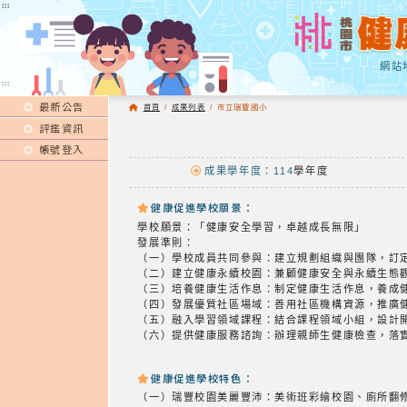
:::
:::
網站
:::
最新公告
首頁
/
成果列表
/
市立瑞豐國小
評鑑資訊
帳號登入
成果學年度：114
學年度
健康促進學校願景：
學校願景：「健康安全學習，卓越成長無限」
發展準則：
（一）學校成員共同參與：建立規劃組織與團隊，訂
（二）建立健康永續校園：兼顧健康安全與永續生態
（三）培養健康生活作息：制定健康生活作息，養成
（四）發展優質社區場域：善用社區機構資源，推廣
（五）融入學習領域課程：結合課程領域小組，設計
（六）提供健康服務諮詢：辦理親師生健康檢查，落
健康促進學校特色：
（一）瑞豐校園美麗豐沛：美術班彩繪校園、廁所翻