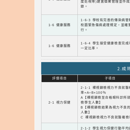
度近視等)建置個案管理並作成
錄。
1-6-3 學校有完善的傳染病
1-6 健康服務
校園緊急傷病處理規定，並確
行。
1-6-4 學生接受健康檢查完
1-6 健康服務
一定比率。
2.
評價項目
子項目
2-1-1 裸視篩檢視力不良就
率=A÷B×100％
A【裸視篩檢至合格眼科診所
2-1 視力保健
檢學生人數】
B【裸視篩檢結果為視力不良
人數】
C 裸視篩檢視力不良就醫複檢
2-1-2 學生視力保健行動平