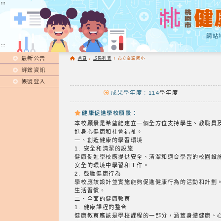
:::
:::
網站
:::
最新公告
首頁
/
成果列表
/
市立奎輝國小
評鑑資訊
帳號登入
成果學年度：114
學年度
健康促進學校願景：
本校願景是希望能建立一個全方位支持學生、教職員
進身心健康和社會福祉。
一、創造健康的學習環境
1. 安全和清潔的設施
健康促進學校應提供安全、清潔和適合學習的校園設
安全的環境中學習和工作。
2. 鼓勵健康行為
學校應該設計並實施能夠促進健康行為的活動和計劃
生活習慣。
二、全面的健康教育
1. 健康課程的整合
健康教育應該是學校課程的一部分，涵蓋身體健康、