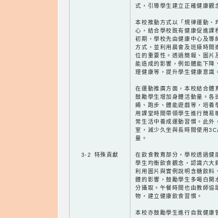
式，引導學生建立正確健康觀
本校推動方式以「規律運動、
心，結合學校既有健康促進課
初期，學校先由健康中心及導
方式，並利用晨會及班級時間
位的重要性。透過簡報、圖片
能造成的影響，例如體能下降
理健康等，提升學生健康意識
在運動推廣方面，本校結合體
鼓勵學生增加身體活動量。各
繩、跑步、體能遊戲等，培養
用課堂時間帶領學生進行簡易
常生活中養成運動習慣。此外
室，減少久坐與長時間使用3
量。
3-2 特殊貢獻
在飲食教育部分，學校透過健
學生均衡飲食觀念，認識六大
利用圖片與實例說明含糖飲料
體的影響，鼓勵學生多喝白開
分攝取。午餐時間也由教師協
物，建立健康飲食習慣。
本校亦鼓勵學生進行自我健康