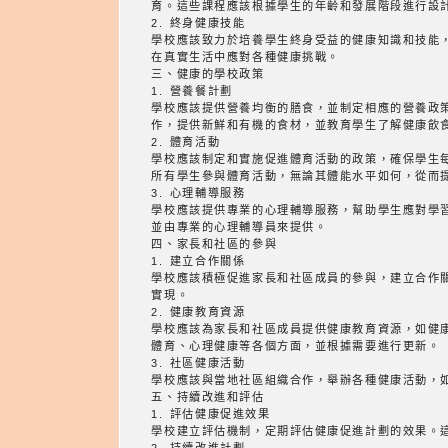
育。這些課程應該根據學生的年齡和發展階段進行設
2. 終身健康技能
學校應該致力於培養學生終身受益的健康知識和技能
在真實生活中應對各種健康挑戰。
三、健康的學校政策
1. 營養餐計劃
學校應該提供營養均衡的膳食，並制定相應的營養政
作，提供新鮮和有機的食材，並教育學生了解健康飲
2. 體育活動
學校應該制定和實施促進體育活動的政策，確保學生
所有學生參與體育活動，無論其體能水平如何，從而
3. 心理輔導服務
學校應該提供專業的心理輔導服務，幫助學生應對學
並由專業的心理輔導員來提供。
四、家長和社區的參與
1. 建立合作關係
學校應該積極促進家長和社區成員的參與，建立合作
實現。
2. 健康教育資源
學校應該為家長和社區成員提供健康教育資源，如健
體育、心理健康等各個方面，並根據需要進行更新。
3. 社區健康活動
學校應該與當地社區組織合作，舉辦各種健康活動，
五、持續改進和評估
1. 評估健康促進效果
學校建立評估機制，定期評估健康促進計劃的效果。
2. 持續改進計劃