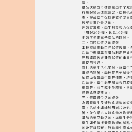
慣。
講師透過影片情境讓學生了解
行護眼操及遠眺練習。學校也
查，提醒學生保持正確坐姿與
教室從事戶外活動。
經過宣導後，學生對於視力保
「用眼30分鐘、休息10分鐘
少過度使用電子產品的時間。
二、口腔保健活動成效
本校持續推動口腔保健教育，
活動中邀請專業講師利用牙齒
牙形成原因與牙齒保健的重要
線使用技巧。
影片透過生活化案例，讓學生
造成的影響。學校每日午餐後
師協助督導學生刷牙情形，培
活動後，學生能更加重視口腔
後刷牙，並了解少吃糖果、含
健觀念逐漸建立。
三、健康體位活動成效
為培養學生良好飲食與運動習
育。活動中講師利用圖片及影
響，並介紹六大類食物及均衡
講師透過互動活動，讓學生分
學生如何選擇營養均衡的餐點
動及班級競賽，鼓勵學生養成