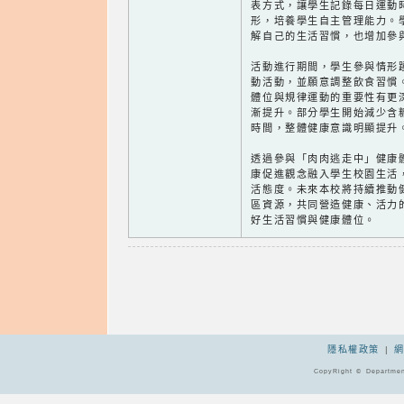
表方式，讓學生記錄每日運動
形，培養學生自主管理能力。
解自己的生活習慣，也增加參
活動進行期間，學生參與情形
動活動，並願意調整飲食習慣
體位與規律運動的重要性有更
漸提升。部分學生開始減少含
時間，整體健康意識明顯提升
透過參與「肉肉逃走中」健康
康促進觀念融入學生校園生活
活態度。未來本校將持續推動
區資源，共同營造健康、活力
好生活習慣與健康體位。
隱私權政策
|
CopyRight © Departmen