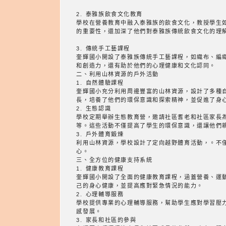
2. 泰雅族飲食文化教育
學校在營養教育中融入泰雅族的飲食文化，教授學生
的重要性，還加深了他們對泰雅族傳統飲食文化的理
3. 傳統手工藝課程
奎輝國小開設了泰雅族傳統手工藝課程，如織布、編
和創造力，還有助於他們的心理健康和文化認同。
二、利用山林資源的戶外活動
1. 自然體驗課程
奎輝國小充分利用周邊豐富的山林資源，設計了多種
長，培養了他們的環保意識和探索精神，並促進了身
2. 生態認識
學校定期舉辦生態教育營，邀請社區耆老和社區家長
等。這些活動不僅提高了學生的環保意識，還讓他們
3. 戶外體育鍛煉
利用山林資源，學校設計了定向越野體育活動，。不
心。
三、全方位的健康支持系統
1. 健康教育課程
奎輝國小開設了全面的健康教育課程，涵蓋營養、運
己的身心健康，並提高應對緊急情況的能力。
2. 心理輔導服務
學校提供專業的心理輔導服務，幫助學生應對學習壓
感發展。
3. 家長和社區的參與