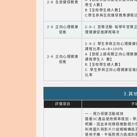
2-8 全民健保教育
學生人數】
B【全校學生總人數】
C學生參與全民健保教育課程
2-9 正向心理健康
2-9-1 宣導活動 每學年宣導
促進
理健康促進課程場次
2-9-2 學生參與正向心理健
課程比率=A÷B×100％
A【曾經上過有關正向心理健
2-9 正向心理健康
課程學生人 數】
促進
B【全校學生總人數】
C 學生參與正向心理健康促進
比率
3.
評價項目
子
一、視力保健活動成效
隨著3C產品使用頻率增加，
明顯，因此本校積極推動視力
利用圖片與影片介紹眼睛構造
使用手機、平板對視力造成的