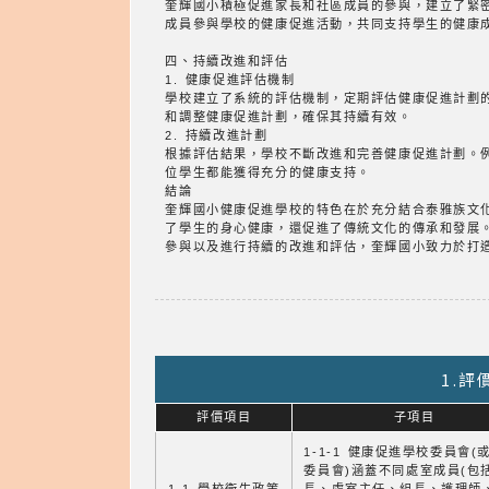
奎輝國小積極促進家長和社區成員的參與，建立了緊
成員參與學校的健康促進活動，共同支持學生的健康
四、持續改進和評估
1. 健康促進評估機制
學校建立了系統的評估機制，定期評估健康促進計劃
和調整健康促進計劃，確保其持續有效。
2. 持續改進計劃
根據評估結果，學校不斷改進和完善健康促進計劃。
位學生都能獲得充分的健康支持。
結論
奎輝國小健康促進學校的特色在於充分結合泰雅族文
了學生的身心健康，還促進了傳統文化的傳承和發展
參與以及進行持續的改進和評估，奎輝國小致力於打
1.
評價項目
子項目
1-1-1 健康促進學校委員會(
委員會)涵蓋不同處室成員(包