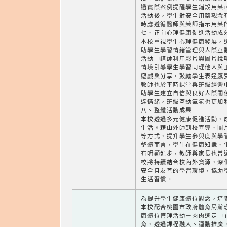
過實際案例提醒學生錯誤用藥
活動後，學生對安全用藥觀念
時應遵循醫師與藥師指示用藥
七、正向心理健康促進活動成
本校重視學生心理健康發展，
助學生學習情緒管理與人際互
活動中講師利用影片與圖片說
情境引導學生學習同理他人與
遊戲與分享，鼓勵學生表達感
教師也於平時課堂與班級經營
助學生建立自信與良好人際關
達情緒，班級互動氣氛也更加
八、整體活動成果
本校透過多元健康促進活動，
生活。藉由外師到校宣導、圖
等方式，提升學生參與度與學
整體而言，學生在健康知識、
有明顯進步，教師與家長也普
校將持續結合校內外資源，深
安全且友善的學習環境，協助
生活習慣。
為提升學生健康體位觀念，培
本校配合桃園市政府體育局辦理
康體位管理活動－肉肉逃走中
育，透過課程融入、運動推廣