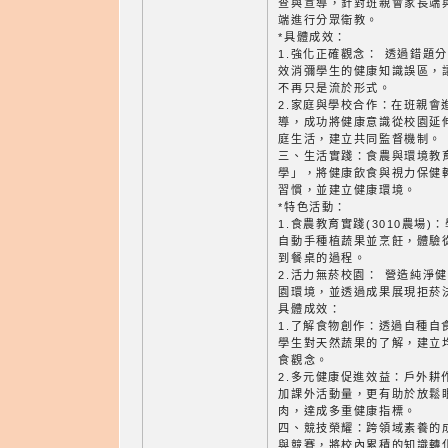
查與宣導，針對班親會家長端
端進行分眾衛教。
*具體成效：
1.強化正確觀念： 透過錯題
效消彌學生的健康知識誤區，
不再只是流於形式。
2.家庭與學校合作：在班親會
導，成功將健康意識從校園延
庭生活，建立共同監督機制。
三、生活實踐：食農與環境教
學」，將健康飲食與視力保健
習慣，並建立健康環境。
*特色活動：
1.食農教育實踐(3010農場)
自動手種植蔬果並烹飪，體驗
到餐桌的過程。
2.活力無菸校園： 營造純淨
園環境，並透過成果展現拒菸
具體成效：
1.了解食物創作：透過自種自
學生對天然蔬果的了解，建立
食觀念。
2.多元健康促進效益：戶外耕
加課外活動量，更有助於放鬆
肉，達成多重健康指標。
四、競技榮耀：跨領域素養的
與競賽，將校內累積的知識轉