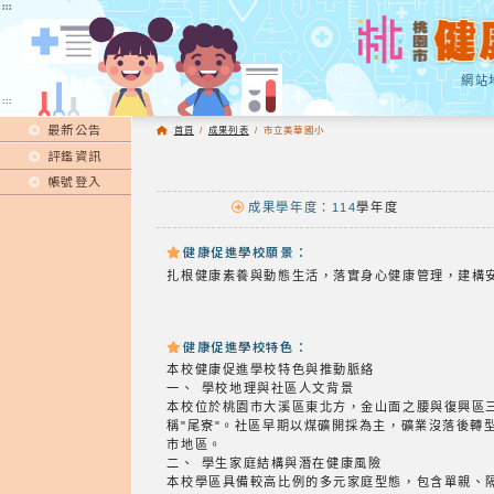
:::
:::
網站
:::
最新公告
首頁
/
成果列表
/
市立美華國小
評鑑資訊
帳號登入
成果學年度：114
學年度
健康促進學校願景：
扎根健康素養與動態生活，落實身心健康管理，建構
健康促進學校特色：
本校健康促進學校特色與推動脈絡
一、 學校地理與社區人文背景
本校位於桃園市大溪區東北方，金山面之腰與復興區
稱"尾寮"。社區早期以煤礦開採為主，礦業沒落後
市地區。
二、 學生家庭結構與潛在健康風險
本校學區具備較高比例的多元家庭型態，包含單親、