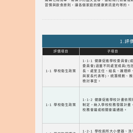
識轉化為簡單、易操作的圖文宣導，協助隔代教養或
習慣與飲食原則，讓各個家庭的健康資訊是均等的。
1.
評價項目
子項目
1-1-1 健康促進學校委員會(
委員會)涵蓋不同處室成員(包
1-1 學校衛生政策
長、處室主任、組長、護理師
與家長代表等)，統籌規劃、
檢討事宜。
1-1-2 健康促進學校計畫依
1-1 學校衛生政策
制定，納入學校校務發展計畫
校務會議或相關會議通過。
1-2-1 學校廁所大小便器、