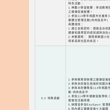
特色活動：
1.神農小學堂競賽：參加教育
之健康促進競賽。
2.參加114學年桃園市兒童青
康體位管理活動(肉肉逃走中)
具體成效：
1.建立自我認同：透過走出校
健康知識學習的成就感與自信
2.卓著展現： 展現美華國小
得家長與社區的肯定。
1.參與教育部辦理之健康促進
2.參與本府衛生局無菸校園計
3.參與本府體育局114年桃
動-肉肉逃走中
4.參加114學年健康促進學校
3-2 特殊貢獻
獎徵答活動得獎
5.辦理並參加EduSport 
6.校內建立健康促進七大議題 