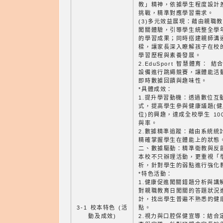
教」精神，依據學生程度設計
挑戰，精準對應學習需求。
(3)多元效益展現：藉由親職
闖關體驗，引導學生統整全學
的學習成果；同時搭建親師溝
樑，讓家長深入瞭解孩子在校
學習歷程與素養發展。
2.EduSport 智慧體育： 結
設備進行跳繩競賽，讓體能活
即時數據回饋與趣味性。
*具體成效：
1.提升學習動機：透過數位互
式，提高學生參與健康議題(
位)的興趣，達成全校學生 10
與率。
2.數據精準追蹤：藉由系統統
精確掌握學生在體能上的狀態
二、數據驅動：精準衛教與反
本校不只辦理活動，更重視「
析，針對學生的弱點進行強化
*特色活動：
1.健康促進闖關錯題分析與講
對親職教育日闖關的答題狀況
計，找出學生普遍不熟悉的健
3-1 校本特色 (活
點。
動及成效)
2.視力與口腔保健宣導：結合