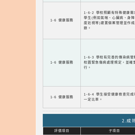
1-6-2 學校照顧有特殊健康
學生(例如氣喘、心臟病、身
1-6 健康服務
度近視等)建置個案管理並作成
錄。
1-6-3 學校有完善的傳染病
1-6 健康服務
校園緊急傷病處理規定，並確
行。
1-6-4 學生接受健康檢查完
1-6 健康服務
一定比率。
2.
評價項目
子項目