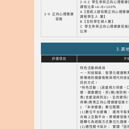
2-9-2 學生參與正向心理健
課程比率=A÷B×100％
A【曾經上過有關正向心理健
2-9 正向心理健康
課程學生人 數】
促進
B【全校學生總人數】
C 學生參與正向心理健康促進
比率
3.
評價項目
子
特色活動與成效
一、科技賦能：智慧化健康教
將傳統的健康衛教與現代科技
訊的方式。
*特色活動：(涵蓋視力保健、
健、健康體位、菸(檳)害防制
育(含愛滋病防治)、全民健保
用藥)教育正向心理健康促進
1.「未來健康」數位闖關：
(1)數位平台建構： 運用平板
合線上互動平台，將健康促進
題轉化為遊戲方式數位化題庫
(2)適性關卡設計： 實踐「因