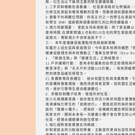
限，衍生出以下幾項主要的學生健康挑戰：
1.二手菸與檳榔危害暴露： 社區家長吸菸比例偏高
分原住民家庭有嚼食檳榔的習慣。亟需透過校園衛教
2.營養不均與體位問題：約有五分之一的學生在家庭
校學生 BMI 值過輕與過重兩極化的比例持續偏高。
3.視力保健隱憂： 家庭支持系統較弱，除了家長難以
使用時間,在課業閱讀上也有約1/5左右的學生家庭
或燈光，導致視力不良率居高不下。
三、 本年度健康促進重點特色與創新策略
有鑑於上述社區與家庭現況，今年度本校將持續把「
健康促進理念與本校推動之「臺美生態學校（Eco-S
1. 「綠旗生態」與「健康生活」之跨域整合：
1).戶外護眼行動： 善用本校優美的自然生態環境與
教室淨空」與「天天戶外活動120分鐘」，有效舒緩
然的綠意延緩近視發生。
2).食農教育改善體位： 結合校園生態與食農教育，
的栽種與營養價值，進而改善挑食習慣，從校園生活
均，逐步引導學生邁向健康體位。
2. 菸檳防制種子培育，營造共好社區：
從小扎根健康意識，結合衛生所活力無菸校園計畫實
境演練強化學生的「拒絕技巧」，營造拒菸的無菸無
庭的「健康小種子」，把無菸、拒檳榔的觀念帶回家
商家合作，期盼未來有一天健康小種子會在學生的心
社區，經營永續健康的居住環境。
3.強化弱勢家庭健康支持網絡：
針對家庭支持力較弱的學童，主動提供更具包容性的