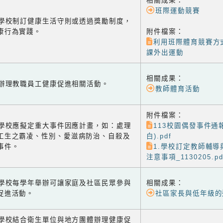
相關成果：
班際運動競賽
-1 學校制訂健康生活守則或透過獎勵制度，
康行為實踐。
附件檔案：
利用班際體育競賽方
課外出運動
相關成果：
-2 辦理教職員工健康促進相關活動。
教師體育活動
附件檔案：
-3 學校應擬定重大事件因應計畫，如：處理
113校園偶發事件通
工生之霸凌、性別、愛滋病防治、自殺及
白).pdf
事件。
1.學校訂定教師輔
注意事項_1130205.pd
-1 學校每學年舉辦可讓家庭及社區民眾參與
相關成果：
促進活動。
社區家長與低年級的
-2 學校結合衛生單位與地方團體辦理健康促