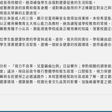
成長亟待關切，極須補強學生自我對健康促進的生活知能。
成醫療資源的浪費和傷害身體，或對藥品服用的不正確觀念對自己與
用僞劣禁藥的主要途徑。
的比率是成人的三倍，顯示兒童用藥安全值得加倍重視。本校希望能
以正確用藥教育五大核心能力為教材，納為課程或學校教育的常規，
藥教育種子小尖兵，期能增進學校成員正確用藥的知識，落實校園正
位學生能健康快樂的學習與成長，是你、我共同的責任，學校藉由認
學生落實健康生活型態，建構一個安全健康的校園環境，提供最適合
分析，「視力不良率、兒童齲齒比例」日益攀升；參酌相關的調查統
會」議決，除目前政令推行整體學校衛生政策、口腔衛生、視力保健
藥與全民健保之必選議題外；本校當積極幫助社區成員了解、建立健
健康環境、健康服務、校園社會文化品質的影響。加強維護學童之健