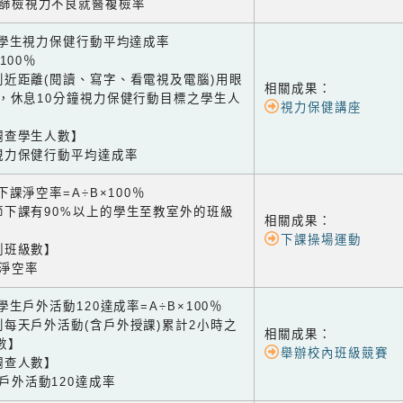
視篩檢視力不良就醫複檢率
2 學生視力保健行動平均達成率
×100％
到近距離(閱讀、寫字、看電視及電腦)用眼
相關成果：
鐘，休息10分鐘視力保健行動目標之學生人
視力保健講座
調查學生人數】
視力保健行動平均達成率
3 下課淨空率=A÷B×100％
節下課有90%以上的學生至教室外的班級
相關成果：
下課操場運動
測班級數】
課淨空率
4 學生戶外活動120達成率=A÷B×100％
到每天戶外活動(含戶外授課)累計2小時之
相關成果：
數】
舉辦校內班級競賽
調查人數】
生戶外活動120達成率