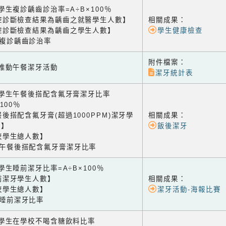
1 學生複診齲齒診治率=A÷B×100％
腔診斷檢查結果為齲齒之就醫學生人數】
相關成果：
腔診斷檢查結果為齲齒之學生人數】
學生健康檢查
生複診齲齒診治率
附件檔案：
2 推動午餐潔牙活動
潔牙統計表
-3 學生午餐後搭配含氟牙膏潔牙比率
×100％
後搭配含氟牙膏(超過1000PPM)潔牙學
相關成果：
數】
飯後潔牙
校學生總人數】
生午餐後搭配含氟牙膏潔牙比率
4 學生睡前潔牙比率=A÷B×100％
前潔牙學生人數】
相關成果：
校學生總人數】
潔牙活動-海報比賽
生睡前潔牙比率
5 學生在學校不喝含糖飲料比率