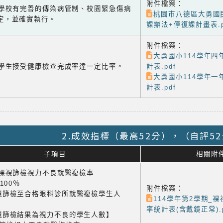
附件檔案：
-3 學校有完善的傳染病管制、校園緊急傷病
桃園市八德區大勇國
定，並確實執行。
課辦法+停復課計畫表.p
附件檔案：
大勇國小114學年四
-4 學生接受健康檢查完成率達一定比率。
計表.pdf
大勇國小114學年一
計表.pdf
2.成效指標（最高52分），（自評5
子項目
相關附
1 裸視篩檢視力不良就醫複檢率
×100％
附件檔案：
視篩檢至合格眼科診所就醫複檢學生人
114學年第2學期_
率統計表(含戴鏡正常).p
視篩檢結果為視力不良的學生人數】