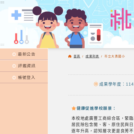
:::
:::
:::
最新公告
首頁
/
成果列表
/
市立大勇國小
評鑑資訊
帳號登入
成果學年度：114
健康促進學校願景：
本校地處廣豐工商綜合區，緊臨
居民除包含閩、客、原住民與日
逐年升高，認知層次更是良莠不