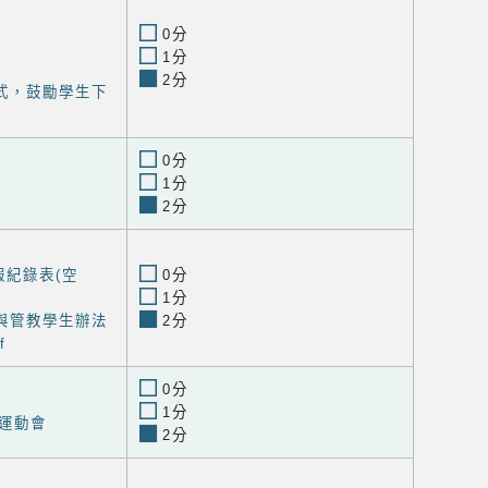
0分
1分
2分
式，鼓勵學生下
0分
1分
2分
報紀錄表(空
0分
1分
導與管教學生辦法
2分
f
0分
1分
運動會
2分