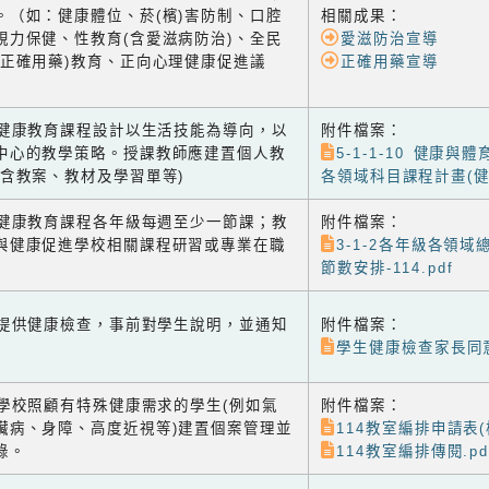
。（如：健康體位、菸(檳)害防制、口腔
相關成果：
視力保健、性教育(含愛滋病防治)、全民
愛滋防治宣導
含正確用藥)教育、正向心理健康促進議
正確用藥宣導
-1 健康教育課程設計以生活技能為導向，以
附件檔案：
中心的教學策略。授課教師應建置個人教
5-1-1-10 健康與
(含教案、教材及學習單等)
各領域科目課程計畫(健體1
-2 健康教育課程各年級每週至少一節課；教
附件檔案：
與健康促進學校相關課程研習或專業在職
3-1-2各年級各領
節數安排-114.pdf
-1 提供健康檢查，事前對學生說明，並通知
附件檔案：
學生健康檢查家長同意
-2 學校照顧有特殊健康需求的學生(例如氣
附件檔案：
臟病、身障、高度近視等)建置個案管理並
114教室編排申請表(核
錄。
114教室編排傳閱.pd