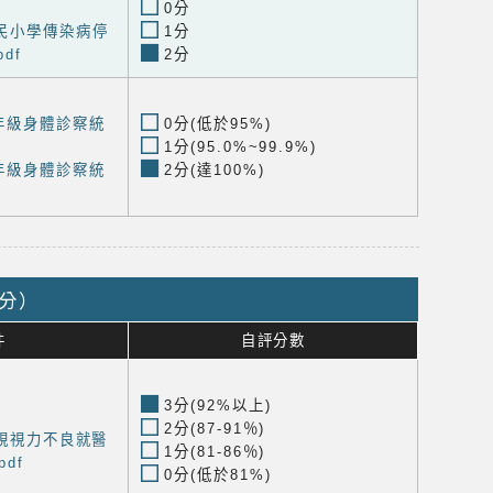
0分
民小學傳染病停
1分
df
2分
年級身體診察統
0分(低於95%)
1分(95.0%~99.9%)
年級身體診察統
2分(達100%)
2分）
件
自評分數
3分(92%以上)
2分(87-91％)
裸視視力不良就醫
1分(81-86％)
df
0分(低於81%)