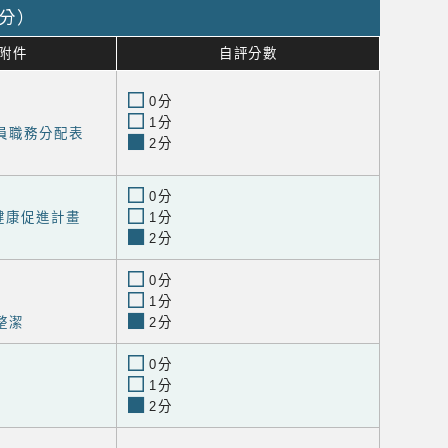
0分）
附件
自評分數
0分
1分
員職務分配表
2分
0分
健康促進計畫
1分
2分
0分
1分
整潔
2分
0分
1分
2分