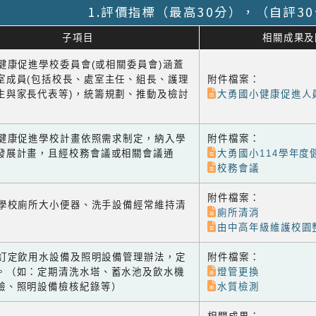
1.評價指標（最高30分），（自評3
子項目
相關成果及
1 健康促進學校委員會(或相關委員會)涵蓋
室成員(包括校長、處室主任、組長、護理
附件檔案：
生與家長代表等)，統籌規劃、推動及檢討
大勇國小健康促進人
-2 健康促進學校計畫依照需求制定，納入學
附件檔案：
發展計畫，且經校務會議或相關會議通
大勇國小114學年度
校務會議
附件檔案：
-1 學校廁所大小便器、洗手設備經常維持清
廁所清消
由中高年級維護校園
-2 訂定飲用水設備及照明設備管理辦法，定
附件檔案：
。（如：定期清洗水塔、蓄水池及飲水機
燈管更換
驗、照明設備檢核紀錄等）
水質檢測