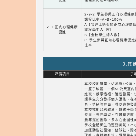
促進
理健康促進課程場次
2-9-2 學生參與正向心理健
課程比率=A÷B×100％
A【曾經上過有關正向心理健
2-9 正向心理健康
課程學生人 數】
促進
B【全校學生總人數】
C 學生參與正向心理健康促進
比率
3.
評價項目
子
本校校地寬廣，佔地近4公頃
一座手球館、一個50公尺室
進取、感恩惜福、適性發展、
讓學生充分發揮個人潛能，在
育、情緒等方面，得以適性發
本校推動品格教育，讓孩子學
發展，多元學習。在體育方面
艇等運動團隊，多次在全國性
學校全體師生的運動風氣。本
加運動性社團如：籃球社、跆
球社、直排輪社等，讓學生有