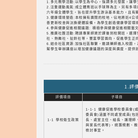
1.多元教學活動:以學生為中心，強調多元發展，讓
2.注重運動風氣:成立體育班以手球隊為主，另有多
六年級全體學生，旨在提升學生游泳基本能力，且有
3.健康環境營造:本校擁有廣闊的校地，佔地將近4
善更新校舍與汰換硬體設備，為學生創造健康學習環
4.參與健康促進相關議題: 積極參與健康促進相關
5.推廣社團活動:聘請專業師資於課後到校開班，選
社、熱舞社、扯鈴社等，豐富學習面向，促進學生正
6.結合社區資源:加強社區聯繫，邀請藥師進入校園
幫學生舉辦講座以增加健康議題的深度與廣度，提供
1.
評價項目
子項目
1-1-1 健康促進學校委員會(
委員會)涵蓋不同處室成員(包
1-1 學校衛生政策
長、處室主任、組長、護理師
與家長代表等)，統籌規劃、
檢討事宜。