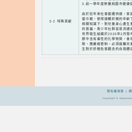
3.前一學年度榮獲桃園市健康
由於近年來社會變遷快速，家
當示範，使得接觸菸檳的年齡
3-2 特殊貢獻
相關知識下，對兒童身心產生
的普遍，青少年社群容易流通
世界衛生組織於2020年2月
膠中含有毒性的化學物質，會
險，應嚴格管制，必須遠離兒
生對於菸檳危害觀念的自我體
隱私權政策
|
CopyRight © Departmen