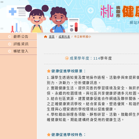
:::
:::
網站
:::
最新公告
首頁
/
成果列表
/
市立新明國小
評鑑資訊
帳號登入
成果學年度：114
學年度
健康促進學校願景：
1.讓學生透過知覺及實地操作過程、活動參與來提
別力、決斷力，分析健康訊息。
2.實踐健康生活，提供完善的學習環境及安全、無菸
保、永續的校園環境，與社區共享健康舒適多元校園
3.結合社區資源，建置健康促進合作網絡及夥伴關係
之正確健康資訊學校。結合家長會，塑造優質、和諧
生理與心理安適的學校環境以促進健康。
4.學校藉由辦理各項動、靜態研習、活動，鼓勵師生
確健康知能，期能建構終身受用的健康生活。
健康促進學校特色：