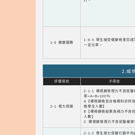
行。
1-6-4 學生接受健康檢查完
1-6 健康服務
一定比率。
2.
評價項目
子項目
2-1-1 裸視篩檢視力不良就
率=A÷B×100％
A【裸視篩檢至合格眼科診所
2-1 視力保健
檢學生人數】
B【裸視篩檢結果為視力不良
人數】
C 裸視篩檢視力不良就醫複檢
2-1-2 學生視力保健行動平