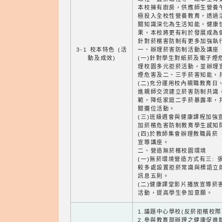
本校擁有廚房，供應師生營養
極投入全校性營養教育，透過
關知識深化為生活知能，健康
果，本校將更有利於發展成為
針對菸檳害防制有更多加強執行
3-1 校本特色 (活
一、辦理菸害防制活動及講座
動及成效)
(一)針對學生對紙菸及電子煙
理校園多元拒菸活動，並辦理
煙危害及二、三手菸害知能，
(二)充分運用校內親職教育日
進親師交流建立菸害防制共識
範，降低家庭二手菸暴露率，
關攤位活動。
(三)班級週會與健康課程加強
加菸檳危害防制教育學生感知
(四)於教師集會辦理教職員菸
宣導講座。
二、營造無菸檳校園環境
(一)無菸環境營造方式有三:
較多處設置拒菸常識與標語立
訊息五則。
(二)健康課堂影片播放宣導菸
活動，提高學生參加意願。
1.議題中心學校(反菸拒檳校際
2.參與教育部辦理之健康促進