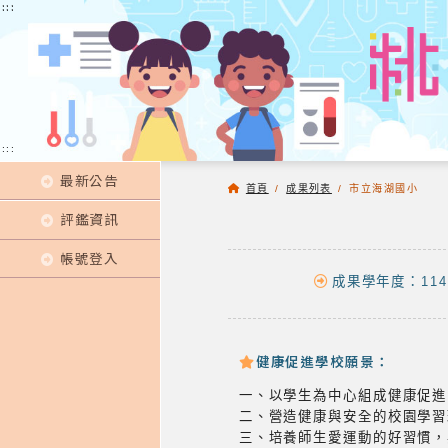
:::
:::
:::
最新公告
首頁
/
成果列表
/
市立海湖國小
評鑑資訊
帳號登入
成果學年度：114
健康促進學校願景：
一、以學生為中心組成健康促進
二、營造健康與安全的校園學習
三、培養師生愛運動的好習慣，