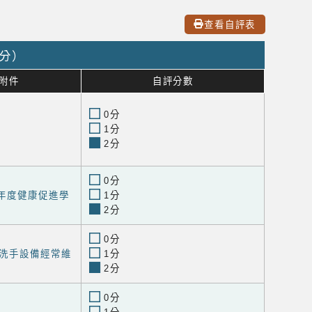
查看自評表
0分）
附件
自評分數
0分
1分
2分
0分
學年度健康促進學
1分
2分
0分
洗手設備經常維
1分
2分
0分