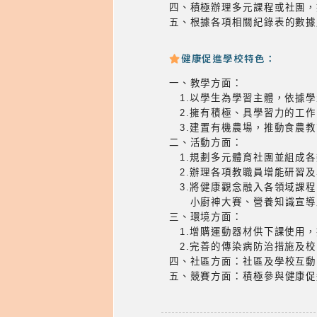
四、積極辦理多元課程或社團，
五、根據各項相關紀錄表的數據
健康促進學校特色：
一、教學方面：
1.以學生為學習主體，依據學
2.擁有積極、具學習力的工作
3.建置有機農場，推動食農教
二、活動方面：
1.規劃多元體育社團並組成各
2.辦理各項教職員增能研習及
3.將健康觀念融入各領域課程
小廚神大賽、營養知識宣導及
三、環境方面：
1.增購運動器材供下課使用，
2.完善的傳染病防治措施及校
四、社區方面：社區及學校互動
五、競賽方面：積極參與健康促