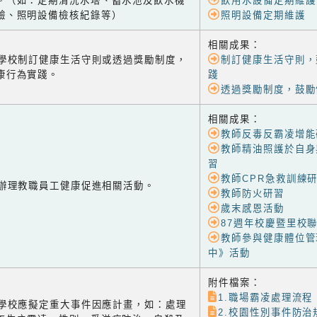
。（如：定期清洗水塔、蓄水池及飲水機
飲用水設備定期維護
驗、照明設備檢核紀錄等）
照明設備定期維護
相關成果：
-1 學校制訂健康生活守則或透過獎勵制度，
制訂健康生活守則，
康行為實踐。
踐
透過獎勵制度，鼓勵
相關成果：
教師反毒反霸凌增能
教師精油照護於自身
習
教師CPR急救訓練
-2 辦理教職員工健康促進相關活動。
教師防火研習
歲末感恩活動
87週年校慶暨里校
教師參與健康體位管
中》活動
附件檔案：
1.職場霸凌處理流程
-3 學校應擬定重大事件因應計畫，如：處理
2.校園性別事件防治