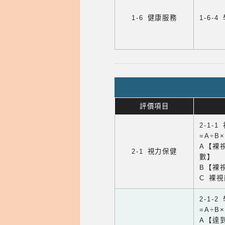
1-6 健康服務
1-6
評價項目
2-1-
=A÷B
A【裸
2-1 視力保健
數】
B【裸
C 裸
2-1-
=A÷B
A【達