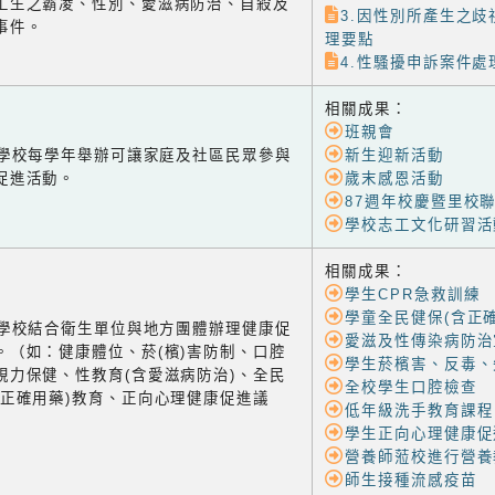
工生之霸凌、性別、愛滋病防治、自殺及
3.因性別所產生之
事件。
理要點
4.性騷擾申訴案件
相關成果：
班親會
-1 學校每學年舉辦可讓家庭及社區民眾參與
新生迎新活動
促進活動。
歲末感恩活動
87週年校慶暨里校
學校志工文化研習活
相關成果：
學生CPR急救訓練
學童全民健保(含正
-2 學校結合衛生單位與地方團體辦理健康促
愛滋及性傳染病防治
。（如：健康體位、菸(檳)害防制、口腔
學生菸檳害、反毒、
視力保健、性教育(含愛滋病防治)、全民
全校學生口腔檢查
含正確用藥)教育、正向心理健康促進議
低年級洗手教育課程
學生正向心理健康促
營養師蒞校進行營養
師生接種流感疫苗