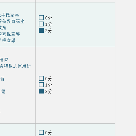
洗手做家事
0分
營養教育講座
1分
教育
2分
的喜悅宣導
平權宣導
研習
與特教之運用研
研習
0分
1分
自傷
2分
程
0分