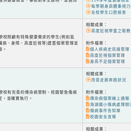
-1 提供健康檢查，事前對學生說明，並通知
114學年度健康檢查
每學期身高體重視力
全校學生口腔檢查
相關成果：
高度近視學童之衛教
-2 學校照顧有特殊健康需求的學生(例如氣
臟病、身障、高度近視等)建置個案管理並
附件檔案：
錄。
個人疾病史班級管理
高度近視個案管理
身高不足個案管理
相關成果：
改善走廊奔跑狀況
-3 學校有完善的傳染病管制、校園緊急傷病
附件檔案：
定，並確實執行。
傳染病個案線上通報
海湖國小傷病處理辦
傷病事件告知單
校園安全宣導
相關成果：