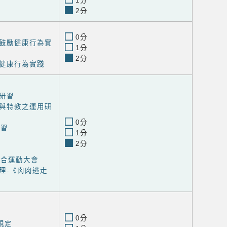
1分
2分
0分
鼓勵健康行為實
1分
2分
健康行為實踐
研習
與特教之運用研
0分
研習
1分
2分
聯合運動大會
理-《肉肉逃走
0分
規定