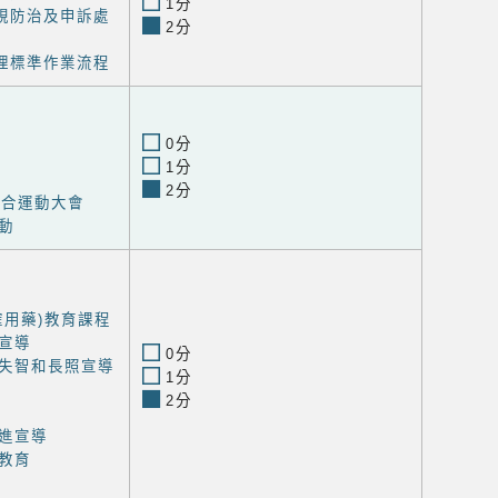
1分
歧視防治及申訴處
2分
處理標準作業流程
0分
1分
2分
聯合運動大會
動
確用藥)教育課程
宣導
0分
失智和長照宣導
1分
2分
進宣導
教育