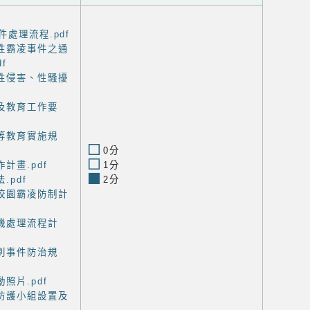
處理流程.pdf
性霸凌事件之通
f
性侵害、性騷擾
及教育工作要
等教育實施規
0分
計畫.pdf
1分
.pdf
2分
校園霸凌防制計
機處理流程計
別事件防治規
照片.pdf
防護小組設置及