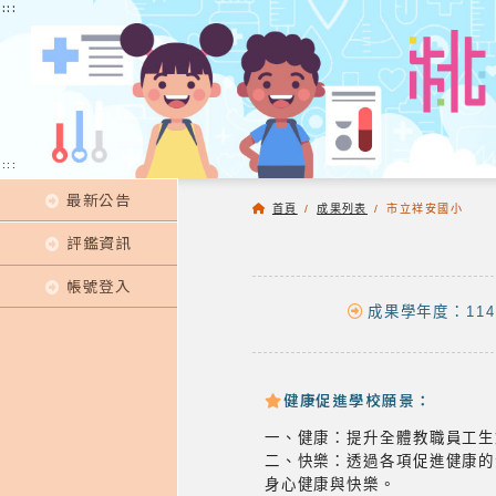
:::
:::
:::
最新公告
首頁
/
成果列表
/
市立祥安國小
評鑑資訊
帳號登入
成果學年度：114
健康促進學校願景：
一、健康：提升全體教職員工生
二、快樂：透過各項促進健康的
身心健康與快樂。