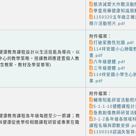
慈濟減塑大作戰活動照
學童用藥健康知識競賽
1150320五年級正
簡介活動照片.pdf
附件檔案：
打破家務性別牆.pdf
114祥安國小心肺復
-1 健康教育課程設計以生活技能為導向，以
畫.pdf
中心的教學策略。授課教師應建置個人教
六年級健體.pdf
(含教案、教材及學習單等)
三年級健體.pdf
114祥安國小學生心
果.pdf
附件檔案：
輔導知能研習活動照片
5-1-1-10健體課程計
急救創傷教師研習活動
-2 健康教育課程各年級每週至少一節課；教
3-1-2各年級各領
與健康促進學校相關課程研習或專業在職
課程名稱與節數安排.pd
1150318認識失智