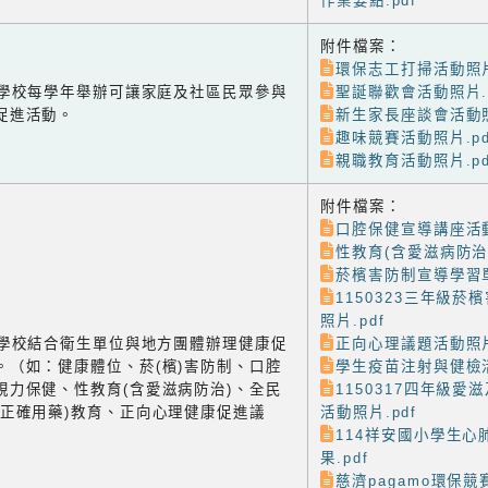
作業要點.pdf
附件檔案：
環保志工打掃活動照片
-1 學校每學年舉辦可讓家庭及社區民眾參與
聖誕聯歡會活動照片.p
促進活動。
新生家長座談會活動照
趣味競賽活動照片.pd
親職教育活動照片.pd
附件檔案：
口腔保健宣導講座活動
性教育(含愛滋病防治)
菸檳害防制宣導學習單
1150323三年級菸
照片.pdf
-2 學校結合衛生單位與地方團體辦理健康促
正向心理議題活動照片
。（如：健康體位、菸(檳)害防制、口腔
學生疫苗注射與健檢活
視力保健、性教育(含愛滋病防治)、全民
1150317四年級愛
含正確用藥)教育、正向心理健康促進議
活動照片.pdf
114祥安國小學生心
果.pdf
慈濟pagamo環保競