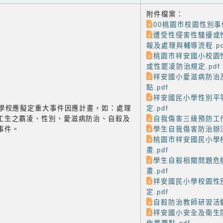
附件檔案：
00桃園市校園性別事件
遭受性侵害性騷擾或
報及處理與輔導流程.pd
桃園市祥安國小校園
或性罷凌防治規定.pdf
祥安國小愛滋病防治
點.pdf
祥安國民小學性別平
-3 學校應擬定重大事件因應計畫，如：處理
定.pdf
工生之霸凌、性別、愛滋病防治、自殺及
自我傷害三級預防工作
事件。
學生自我傷害防治辦法
桃園市祥安國民小學
畫.pdf
學生自殺相關問題危
畫.pdf
祥安國民小學校園性
定.pdf
自殺防治教師研習活動
祥安國小安全及衛生