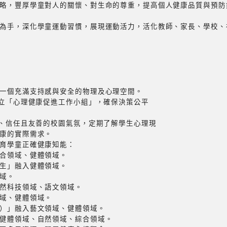
略，豐厚學童對人的關懷、對生命的尊重，提高個人健康品質與預防
為手，深化學童運動習慣，展現運動活力，活化教師、家長、學校、
一個充滿支持感與安全的物理及心理空間。
成立「心理健康促進工作小組」，確保決策公平
懷、信任且友善的校園氣氛，定期了解學生心理現
康的實際需求。
育學童正確健康知能：
合領域、健體領域。
生」融入健體領域。
域。
然科技領域、語文領域。
域、健體領域。
）」融入藝文領域、健體領域。
健體領域、自然領域、綜合領域。