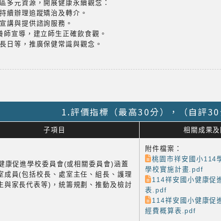
區多元資源，開展健康永續觀念：
持續辦理追蹤矯治及轉介。
宣講與提供諮詢服務。
養師宣導，建立師生正確飲食觀。
長日等，推廣保健常識與觀念。
1.評價指標（最高30分），（自評3
子項目
相關成果及
附件檔案：
桃園市祥安國小114
1 健康促進學校委員會(或相關委員會)涵蓋
學校實施計畫.pdf
室成員(包括校長、處室主任、組長、護理
114祥安國小健康促
生與家長代表等)，統籌規劃、推動及檢討
表.pdf
114祥安國小健康促
經費概算表.pdf