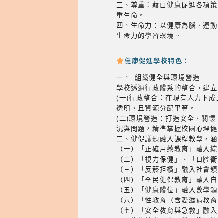
三、尊重：藉由健康促進各項策
重生命。
四、生命力：以健康為腦、運動
生命力的學習環境。
健康促進學校特色：
一、 組織健全與環境營造
學校透過行政體系的整合，建立
(一)行政整合：在現有人力下
透明，且資源分配平等。
(二)環境營造：打造安全、關
況與問題，精準掌握校園心理健
二、健促議題融入課程教學，涵
（一）「正確用藥教育」融入綜
（二）「視力保健」、「口腔衛
（三）「反菸拒檳」融入社會領
（四）「全民健保教育」融入自
（五）「健康體位」融入數學領
（六）「性教育（含愛滋病教育
（七）「安全教育與急救」融入