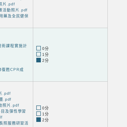
片.pdf
活動照片.pdf
確用藥及全民健保
甦術課程實施計
0分
1分
2分
肺復甦CPR成
.pdf
畫.pdf
照片.pdf
0分
域科目及彈性學習
1分
f
2分
與長照服務研習活