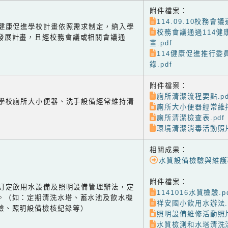
附件檔案：
114.09.10校務會
-2 健康促進學校計畫依照需求制定，納入學
校務會議通過114健
發展計畫，且經校務會議或相關會議通
畫.pdf
114健康促進推行委
錄.pdf
附件檔案：
廁所清潔流程要點.pd
-1 學校廁所大小便器、洗手設備經常維持清
廁所大小便器經常維持
廁所清潔檢查表.pdf
環境清潔消毒活動照片
相關成果：
水質設備檢驗與維護
附件檔案：
-2 訂定飲用水設備及照明設備管理辦法，定
1141016水質檢驗.p
。（如：定期清洗水塔、蓄水池及飲水機
祥安國小飲用水辦法.p
驗、照明設備檢核紀錄等）
照明設備維修活動照片
水質檢測和水塔清洗活