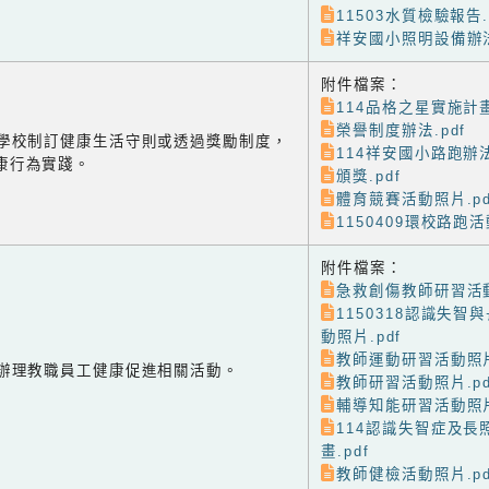
11503水質檢驗報告.
祥安國小照明設備辦法
附件檔案：
114品格之星實施計畫
榮譽制度辦法.pdf
-1 學校制訂健康生活守則或透過獎勵制度，
114祥安國小路跑辦法
康行為實踐。
頒獎.pdf
體育競賽活動照片.pd
1150409環校路跑活
附件檔案：
急救創傷教師研習活動
1150318認識失智
動照片.pdf
教師運動研習活動照片
-2 辦理教職員工健康促進相關活動。
教師研習活動照片.pd
輔導知能研習活動照片
114認識失智症及長
畫.pdf
教師健檢活動照片.pd