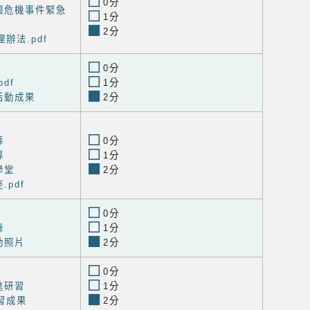
0分
園危機事件緊急
1分
2分
辦法.pdf
0分
df
1分
活動成果
2分
導
0分
導
1分
學堂
2分
.pdf
0分
錄
1分
動照片
2分
0分
進研習
1分
研習成果
2分