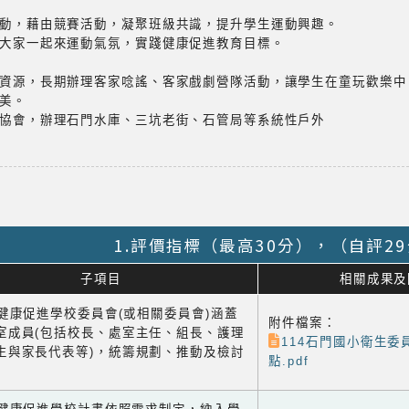
活動，藉由競賽活動，凝聚班級共識，提升學生運動興趣。
造大家一起來運動氣氛，實踐健康促進教育目標。
館資源，長期辦理客家唸謠、客家戲劇營隊活動，讓學生在童玩歡樂
美。
覽協會，辦理石門水庫、三坑老街、石管局等系統性戶外
1.評價指標（最高30分），（自評2
子項目
相關成果及
1 健康促進學校委員會(或相關委員會)涵蓋
附件檔案：
室成員(包括校長、處室主任、組長、護理
114石門國小衛生委
生與家長代表等)，統籌規劃、推動及檢討
點.pdf