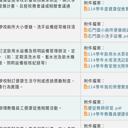
-2 健康促進學校計畫依照需求制定，納入學
附件檔案：
發展計畫，且經校務會議或相關會議通
114學年度健康促進實
附件檔案：
-1 學校廁所大小便器、洗手設備經常維持清
石門國小廁所便器統計
石門國小洗手設備.pd
附件檔案：
-2 訂定飲用水設備及照明設備管理辦法，定
114學年飲用水水質
。（如：定期清洗水塔、蓄水池及飲水機
114學年水塔清洗記
驗、照明設備檢核紀錄等）
114學年教室燈光照
-1 學校制訂健康生活守則或透過獎勵制度，
附件檔案：
康行為實踐。
114學年我的榮譽實施
附件檔案：
-2 辦理教職員工健康促進相關活動。
健促教師研習.pdf
114學年教職員健康檢
附件檔案：