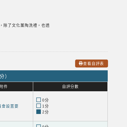
中，除了文化薰陶洗禮，也透
查看自評表
9分）
附件
自評分數
0分
員會設置要
1分
2分