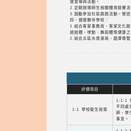
道宣導與活動。
2.定期辦理師生相關體育競賽
3.鼓勵參加社區路跑活動，營
四、健康夥伴學校：
1.結合客家事務局、客家文化
過肢體、律動、舞蹈體悟健康之
2.結合北區水資源局、龍潭導
評價項目
1-1-
不同處
1-1 學校衛生政策
師、學
事宜。