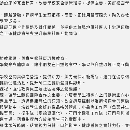
動設施的完善建置，改善學校安全健康環境，提供友善、美好校園學
、體驗活動，建構學生無菸拒檳、反毒、正確用藥等觀念，融入各教
學習成長。
健康促進合作網路及夥伴關係，並提供本校場地供社區人士辦理運動
之正確健康資訊與提升學校社區互動關係。
態教學區，落實生態健康環境教育。
教學觀察與體驗區，讓小朋友在自然觀察中，學習與自然環境正向互
重學校空間美學之營造，提供活力、美力最佳示範場所，達到在健康
健康促進活動，提升師生之健康體能與認知。
動課程，強化教職員工及社區友伴之體適能。
訓練，讓學生體認團隊合作之重要，亦培養學生積極向上的健康正向心
重過重學生，透過健康體位的認知、飲食適當控制以及適切適量的運
務與勞動中，培養學生良好心性品格與體能：小鱻魚工作隊（魚菜共
機菜園）、衛生隊（廚餘資源化）、石門小飛雞工作隊（石門飛雞場
進宣導，落實指標內含於校園生活的實踐中。
午餐休憩等時間，落實視力保健、口腔衛生、健康體位之實踐力行，