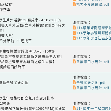
測班級數】
視力不良就醫律.pdf
課淨空率
4 學生戶外活動120達成率=A÷B×100％
附件檔案：
到每天戶外活動(含戶外授課)累計2小時之
114學年課間體育活動
數】
114學年辦理班際體
調查人數】
114學年辦理社區走
生戶外活動120達成率
1 學生複診齲齒診治率=A÷B×100％
腔診斷檢查結果為齲齒之就醫學生人數】
附件檔案：
腔診斷檢查結果為齲齒之學生人數】
含氟漱口水統計.pdf
生複診齲齒診治率
附件檔案：
2 推動午餐潔牙活動
午餐潔牙活動.pdf
含氟漱口水統計.pdf
-3 學生午餐後搭配含氟牙膏潔牙比率
×100％
附件檔案：
後搭配含氟牙膏(超過1000PPM)潔牙學
114學年一年級口腔保