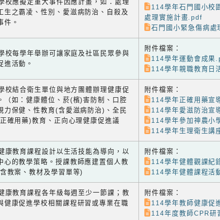
-3 學校應擬定重大事件因應計畫，如：處理
114學年石門國小校
工生之霸凌、性別、愛滋病防治、自殺及
處理實施計畫.pdf
事件。
石門國小緊急傷病處理
附件檔案：
-1 學校每學年舉辦可讓家庭及社區民眾參與
114學年運動會成果.p
促進活動。
114學年親職教育日
-2 學校結合衛生單位與地方團體辦理健康促
附件檔案：
。（如：健康體位、菸(檳)害防制、口腔
114學年正確用藥宣
視力保健、性教育(含愛滋病防治)、全民
114學年愛滋防治宣
含正確用藥)教育、正向心理健康促進議
114學年參加神農小
114學年生理衛生講座
-1 健康教育課程設計以生活技能為導向，以
附件檔案：
中心的教學策略。授課教師應建置個人教
114學年健體觀課紀
(含教案、教材及學習單等)
114學年健體課程活
-2 健康教育課程各年級每週至少一節課；教
附件檔案：
與健康促進學校相關課程研習或專業在職
114學年教師健康促
114年度教師CPR