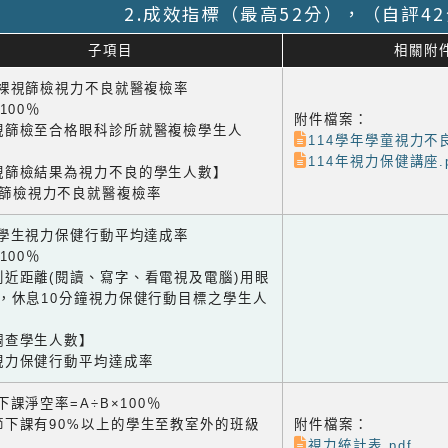
2.成效指標（最高52分），（自評4
子項目
相關附
1 裸視篩檢視力不良就醫複檢率
×100％
附件檔案：
視篩檢至合格眼科診所就醫複檢學生人
114學年學童視力不
114年視力保健講座.p
視篩檢結果為視力不良的學生人數】
視篩檢視力不良就醫複檢率
2 學生視力保健行動平均達成率
×100％
到近距離(閱讀、寫字、看電視及電腦)用眼
鐘，休息10分鐘視力保健行動目標之學生人
調查學生人數】
視力保健行動平均達成率
3 下課淨空率=A÷B×100％
節下課有90%以上的學生至教室外的班級
附件檔案：
視力統計表.pdf